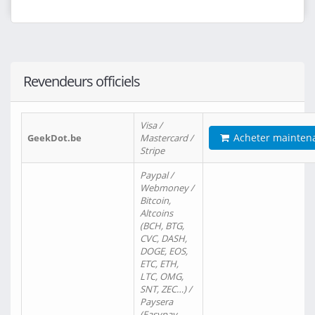
Revendeurs officiels
Visa /
Acheter mainten
GeekDot.be
Mastercard /
Stripe
Paypal /
Webmoney /
Bitcoin,
Altcoins
(BCH, BTG,
CVC, DASH,
DOGE, EOS,
ETC, ETH,
LTC, OMG,
SNT, ZEC…) /
Paysera
(Easypay,