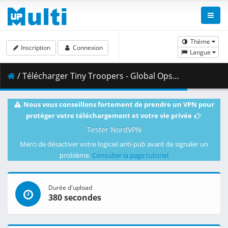
Thème
Inscription
Connexion
Langue
/ Télécharger Tiny Troopers - Global Ops -- fitgirl-repacks.site --.part09.rar ( 500.00 MB )
Nous vous conseillons fortement de prendre un VPN pour
protéger votre téléchargement et votre vie privée
Tester NordVPN
Merci de désactiver votre logiciel anti-pub avant de signaler un
problème.
Consulter la page tutoriel
Durée d'upload
380 secondes