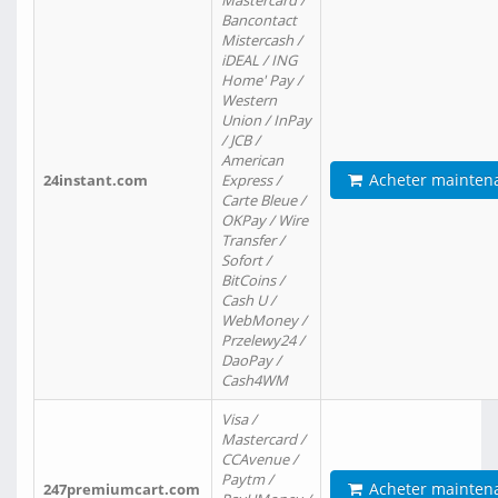
Mastercard /
Bancontact
Mistercash /
iDEAL / ING
Home' Pay /
Western
Union / InPay
/ JCB /
American
Acheter mainten
24instant.com
Express /
Carte Bleue /
OKPay / Wire
Transfer /
Sofort /
BitCoins /
Cash U /
WebMoney /
Przelewy24 /
DaoPay /
Cash4WM
Visa /
Mastercard /
CCAvenue /
Paytm /
Acheter mainten
247premiumcart.com