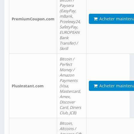
Bitcoin /
Paysera
(EasyPay,
mBank,
Acheter mainten
PremiumCoupon.com
Przelewy24,
SafetyPay,
EUROPEAN
Bank
Transfer) /
Skrill
Bitcoin /
Perfect
Money /
Amazon
Payments
Acheter mainten
PlusInstant.com
(Visa,
Mastercard,
Amex,
Discover
Card, Diners
Club, JCB)
Bitcoin,
Altcoins /