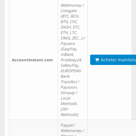
Webmoney /
Coingate
(BTC, BCH,
BTG, CVC,
DASH, ETC,
ETH, LTC,
OMG, ZEC…) /
Paysera
(EasyPay,
mBank,
Acheter mainten
AccountInstant.com
Przelewy24,
SafetyPay,
EUROPEAN
Bank
Transfer) /
Payssion,
Giropay /
Local
Methods
(20+
Methods)
Paypal /
Webmoney /