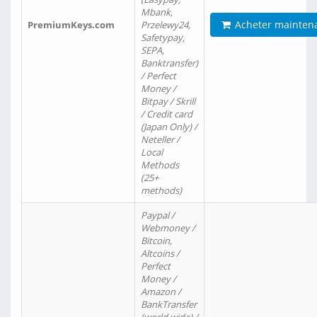
Mbank,
Acheter mainten
PremiumKeys.com
Przelewy24,
Safetypay,
SEPA,
Banktransfer)
/ Perfect
Money /
Bitpay / Skrill
/ Credit card
(Japan Only) /
Neteller /
Local
Methods
(25+
methods)
Paypal /
Webmoney /
Bitcoin,
Altcoins /
Perfect
Money /
Amazon /
BankTransfer