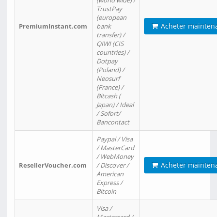
(world wide) /
TrustPay
(european
Acheter mainten
PremiumInstant.com
bank
transfer) /
QIWI (CIS
countries) /
Dotpay
(Poland) /
Neosurf
(France) /
Bitcash (
Japan) / Ideal
/ Sofort/
Bancontact
Paypal / Visa
/ MasterCard
/ WebMoney
Acheter mainten
ResellerVoucher.com
/ Discover /
American
Express /
Bitcoin
Visa /