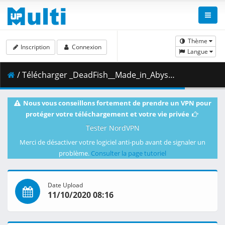
Thème
Inscription
Connexion
Langue
/ Télécharger _DeadFish__Made_in_Abyss__Fukaki_Tamashii_no_Reimei_-_Movie__BD__1080p__AAC_.mp4.006 ( 453.15 MB )
Nous vous conseillons fortement de prendre un VPN pour
protéger votre téléchargement et votre vie privée
Tester NordVPN
Merci de désactiver votre logiciel anti-pub avant de signaler un
problème.
Consulter la page tutoriel
Date Upload
11/10/2020 08:16