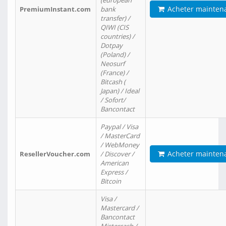
(european
Acheter mainten
PremiumInstant.com
bank
transfer) /
QIWI (CIS
countries) /
Dotpay
(Poland) /
Neosurf
(France) /
Bitcash (
Japan) / Ideal
/ Sofort/
Bancontact
Paypal / Visa
/ MasterCard
/ WebMoney
Acheter mainten
ResellerVoucher.com
/ Discover /
American
Express /
Bitcoin
Visa /
Mastercard /
Bancontact