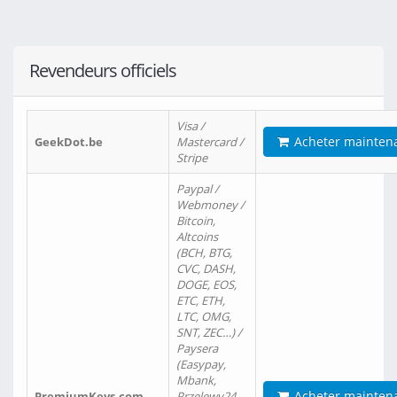
Revendeurs officiels
Visa /
Acheter mainten
GeekDot.be
Mastercard /
Stripe
Paypal /
Webmoney /
Bitcoin,
Altcoins
(BCH, BTG,
CVC, DASH,
DOGE, EOS,
ETC, ETH,
LTC, OMG,
SNT, ZEC…) /
Paysera
(Easypay,
Mbank,
Acheter mainten
PremiumKeys.com
Przelewy24,