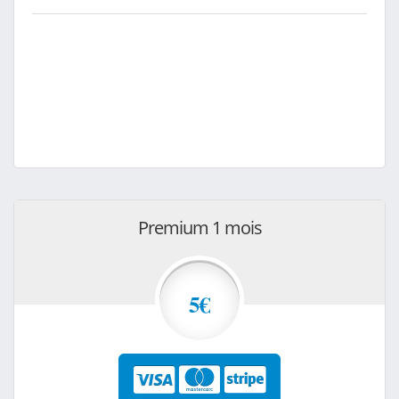
Premium 1 mois
5€