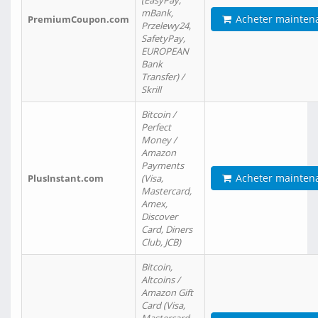
(EasyPay,
mBank,
Acheter mainten
PremiumCoupon.com
Przelewy24,
SafetyPay,
EUROPEAN
Bank
Transfer) /
Skrill
Bitcoin /
Perfect
Money /
Amazon
Payments
Acheter mainten
PlusInstant.com
(Visa,
Mastercard,
Amex,
Discover
Card, Diners
Club, JCB)
Bitcoin,
Altcoins /
Amazon Gift
Card (Visa,