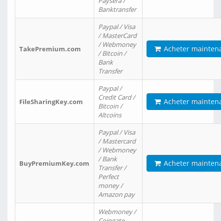
Paysera /
Banktransfer
Paypal / Visa
/ MasterCard
/ Webmoney
Acheter mainten
TakePremium.com
/ Bitcoin /
Bank
Transfer
Paypal /
Credit Card /
Acheter mainten
FileSharingKey.com
Bitcoin /
Altcoins
Paypal / Visa
/ Mastercard
/ Webmoney
/ Bank
Acheter mainten
BuyPremiumKey.com
Transfer /
Perfect
money /
Amazon pay
Webmoney /
Coingate