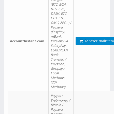
(BTC, BCH,
BTG, CVC,
DASH, ETC,
ETH, LTC,
OMG, ZEC…) /
Paysera
(EasyPay,
mBank,
Acheter mainten
AccountInstant.com
Przelewy24,
SafetyPay,
EUROPEAN
Bank
Transfer) /
Payssion,
Giropay /
Local
Methods
(20+
Methods)
Paypal /
Webmoney /
Bitcoin /
Paysera