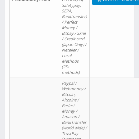
Safetypay,
SEPA,
Banktransfer)
/ Perfect
Money /
Bitpay / Skrill
/ Credit card
(Japan Only) /
Neteller /
Local
Methods
(25+
methods)
Paypal /
Webmoney /
Bitcoin,
Altcoins /
Perfect
Money /
Amazon /
BankTransfer
(world wide) /
TrustPay