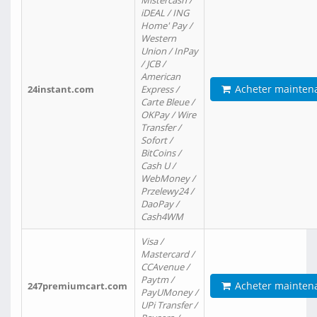
Mistercash /
iDEAL / ING
Home' Pay /
Western
Union / InPay
/ JCB /
American
Acheter mainten
24instant.com
Express /
Carte Bleue /
OKPay / Wire
Transfer /
Sofort /
BitCoins /
Cash U /
WebMoney /
Przelewy24 /
DaoPay /
Cash4WM
Visa /
Mastercard /
CCAvenue /
Paytm /
Acheter mainten
247premiumcart.com
PayUMoney /
UPi Transfer /