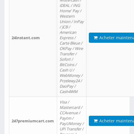
Mistercash /
iDEAL / ING
Home' Pay /
Western
Union / InPay
/ JCB /
American
Acheter mainten
24instant.com
Express /
Carte Bleue /
OKPay / Wire
Transfer /
Sofort /
BitCoins /
Cash U /
WebMoney /
Przelewy24 /
DaoPay /
Cash4WM
Visa /
Mastercard /
CCAvenue /
Paytm /
Acheter mainten
247premiumcart.com
PayUMoney /
UPi Transfer /