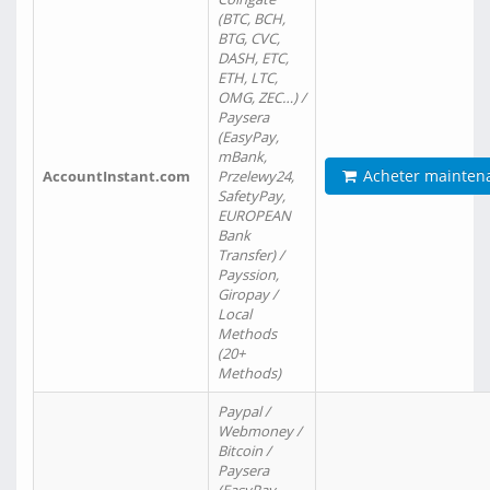
(BTC, BCH,
BTG, CVC,
DASH, ETC,
ETH, LTC,
OMG, ZEC…) /
Paysera
(EasyPay,
mBank,
Acheter mainten
AccountInstant.com
Przelewy24,
SafetyPay,
EUROPEAN
Bank
Transfer) /
Payssion,
Giropay /
Local
Methods
(20+
Methods)
Paypal /
Webmoney /
Bitcoin /
Paysera