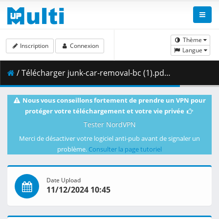
Thème
Inscription
Connexion
Langue
/ Télécharger junk-car-removal-bc (1).pdf ( 1.26 MB )
Nous vous conseillons fortement de prendre un VPN pour
protéger votre téléchargement et votre vie privée
Tester NordVPN
Merci de désactiver votre logiciel anti-pub avant de signaler un
problème.
Consulter la page tutoriel
Date Upload
11/12/2024 10:45