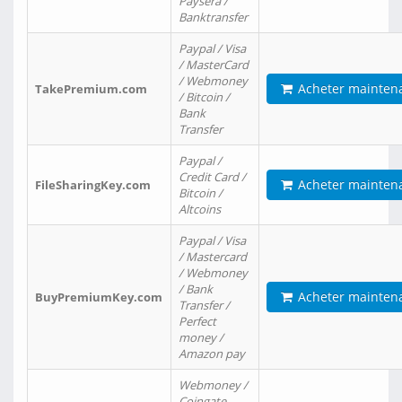
Paysera /
Banktransfer
Paypal / Visa
/ MasterCard
/ Webmoney
Acheter mainten
TakePremium.com
/ Bitcoin /
Bank
Transfer
Paypal /
Credit Card /
Acheter mainten
FileSharingKey.com
Bitcoin /
Altcoins
Paypal / Visa
/ Mastercard
/ Webmoney
/ Bank
Acheter mainten
BuyPremiumKey.com
Transfer /
Perfect
money /
Amazon pay
Webmoney /
Coingate