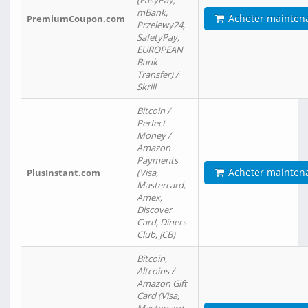
(EasyPay,
mBank,
Acheter mainten
PremiumCoupon.com
Przelewy24,
SafetyPay,
EUROPEAN
Bank
Transfer) /
Skrill
Bitcoin /
Perfect
Money /
Amazon
Payments
Acheter mainten
PlusInstant.com
(Visa,
Mastercard,
Amex,
Discover
Card, Diners
Club, JCB)
Bitcoin,
Altcoins /
Amazon Gift
Card (Visa,