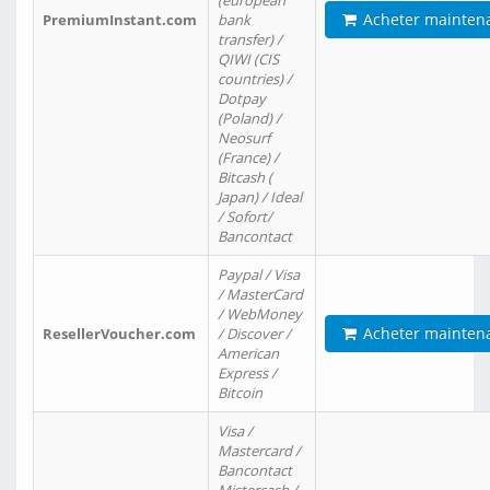
(european
Acheter mainten
PremiumInstant.com
bank
transfer) /
QIWI (CIS
countries) /
Dotpay
(Poland) /
Neosurf
(France) /
Bitcash (
Japan) / Ideal
/ Sofort/
Bancontact
Paypal / Visa
/ MasterCard
/ WebMoney
Acheter mainten
ResellerVoucher.com
/ Discover /
American
Express /
Bitcoin
Visa /
Mastercard /
Bancontact