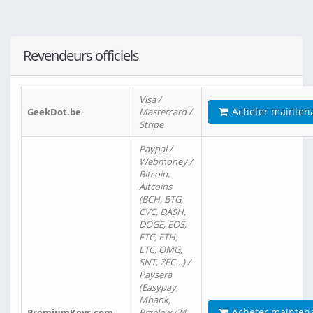
Revendeurs officiels
Visa /
Acheter mainten
GeekDot.be
Mastercard /
Stripe
Paypal /
Webmoney /
Bitcoin,
Altcoins
(BCH, BTG,
CVC, DASH,
DOGE, EOS,
ETC, ETH,
LTC, OMG,
SNT, ZEC…) /
Paysera
(Easypay,
Mbank,
Acheter mainten
PremiumKeys.com
Przelewy24,