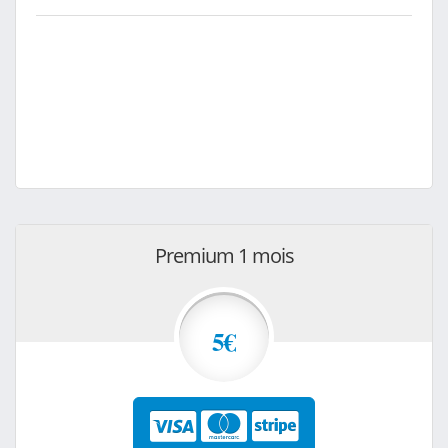
Premium 1 mois
5€