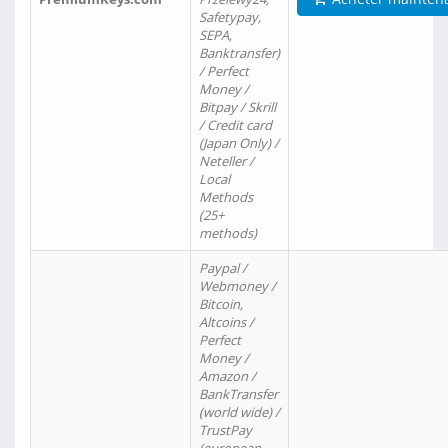
Safetypay,
SEPA,
Banktransfer)
/ Perfect
Money /
Bitpay / Skrill
/ Credit card
(Japan Only) /
Neteller /
Local
Methods
(25+
methods)
Paypal /
Webmoney /
Bitcoin,
Altcoins /
Perfect
Money /
Amazon /
BankTransfer
(world wide) /
TrustPay