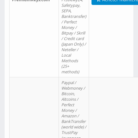
Safetypay,
SEPA,
Banktransfer)
/ Perfect
Money /
Bitpay / Skrill
/ Credit card
(Japan Only) /
Neteller /
Local
Methods
(25+
methods)
Paypal /
Webmoney /
Bitcoin,
Altcoins /
Perfect
Money /
Amazon /
BankTransfer
(world wide) /
TrustPay