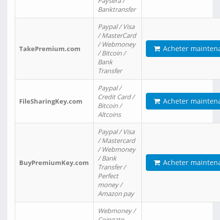
Paysera /
Banktransfer
Paypal / Visa
/ MasterCard
/ Webmoney
Acheter mainten
TakePremium.com
/ Bitcoin /
Bank
Transfer
Paypal /
Credit Card /
Acheter mainten
FileSharingKey.com
Bitcoin /
Altcoins
Paypal / Visa
/ Mastercard
/ Webmoney
/ Bank
Acheter mainten
BuyPremiumKey.com
Transfer /
Perfect
money /
Amazon pay
Webmoney /
Coingate