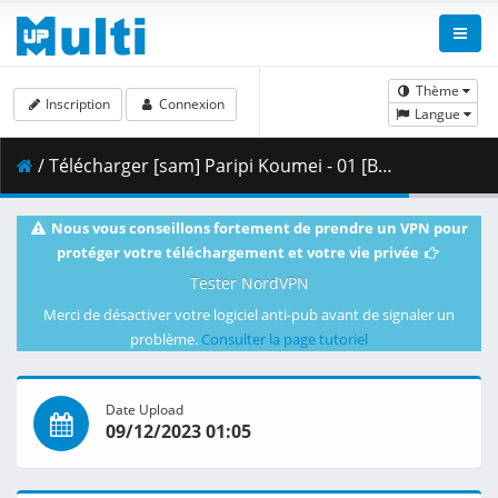
Thème
Inscription
Connexion
Langue
/ Télécharger [sam] Paripi Koumei - 01 [BD 1080p FLAC] [CE034C00].mkv.002 ( 406.48 MB )
Nous vous conseillons fortement de prendre un VPN pour
protéger votre téléchargement et votre vie privée
Tester NordVPN
Merci de désactiver votre logiciel anti-pub avant de signaler un
problème.
Consulter la page tutoriel
Date Upload
09/12/2023 01:05