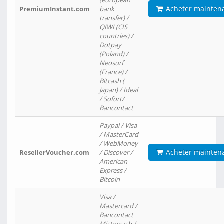
(european
Acheter mainten
PremiumInstant.com
bank
transfer) /
QIWI (CIS
countries) /
Dotpay
(Poland) /
Neosurf
(France) /
Bitcash (
Japan) / Ideal
/ Sofort/
Bancontact
Paypal / Visa
/ MasterCard
/ WebMoney
Acheter mainten
ResellerVoucher.com
/ Discover /
American
Express /
Bitcoin
Visa /
Mastercard /
Bancontact