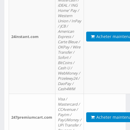
Mistercash /
iDEAL / ING
Home' Pay /
Western
Union / InPay
/ JCB /
American
Acheter mainten
24instant.com
Express /
Carte Bleue /
OKPay / Wire
Transfer /
Sofort /
BitCoins /
Cash U /
WebMoney /
Przelewy24 /
DaoPay /
Cash4WM
Visa /
Mastercard /
CCAvenue /
Paytm /
Acheter mainten
247premiumcart.com
PayUMoney /
UPi Transfer /