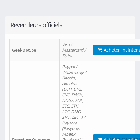
Revendeurs officiels
Visa /
Acheter mainten
GeekDot.be
Mastercard /
Stripe
Paypal /
Webmoney /
Bitcoin,
Altcoins
(BCH, BTG,
CVC, DASH,
DOGE, EOS,
ETC, ETH,
LTC, OMG,
SNT, ZEC…) /
Paysera
(Easypay,
Mbank,
Acheter mainten
PremiumKeys.com
Przelewy24,