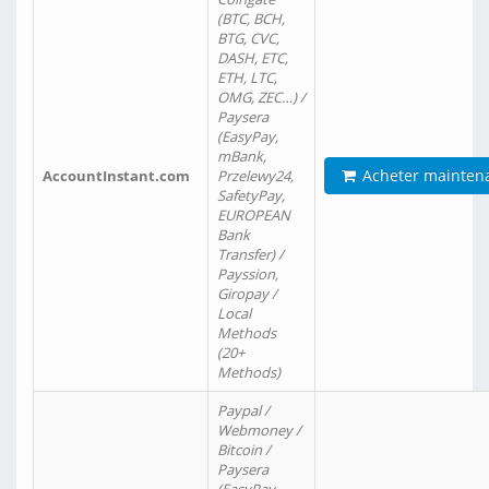
(BTC, BCH,
BTG, CVC,
DASH, ETC,
ETH, LTC,
OMG, ZEC…) /
Paysera
(EasyPay,
mBank,
Acheter mainten
AccountInstant.com
Przelewy24,
SafetyPay,
EUROPEAN
Bank
Transfer) /
Payssion,
Giropay /
Local
Methods
(20+
Methods)
Paypal /
Webmoney /
Bitcoin /
Paysera