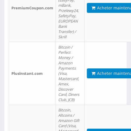
(EasyPay,
mBank,
Acheter mainten
PremiumCoupon.com
Przelewy24,
SafetyPay,
EUROPEAN
Bank
Transfer) /
Skrill
Bitcoin /
Perfect
Money /
Amazon
Payments
Acheter mainten
PlusInstant.com
(Visa,
Mastercard,
Amex,
Discover
Card, Diners
Club, JCB)
Bitcoin,
Altcoins /
Amazon Gift
Card (Visa,