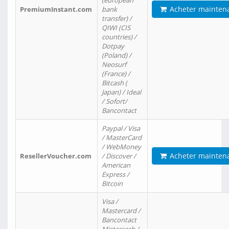
(european
Acheter mainten
PremiumInstant.com
bank
transfer) /
QIWI (CIS
countries) /
Dotpay
(Poland) /
Neosurf
(France) /
Bitcash (
Japan) / Ideal
/ Sofort/
Bancontact
Paypal / Visa
/ MasterCard
/ WebMoney
Acheter mainten
ResellerVoucher.com
/ Discover /
American
Express /
Bitcoin
Visa /
Mastercard /
Bancontact