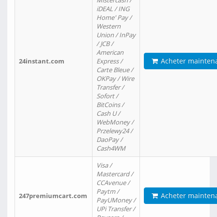
Mistercash /
iDEAL / ING
Home' Pay /
Western
Union / InPay
/ JCB /
American
Acheter mainten
24instant.com
Express /
Carte Bleue /
OKPay / Wire
Transfer /
Sofort /
BitCoins /
Cash U /
WebMoney /
Przelewy24 /
DaoPay /
Cash4WM
Visa /
Mastercard /
CCAvenue /
Paytm /
Acheter mainten
247premiumcart.com
PayUMoney /
UPi Transfer /