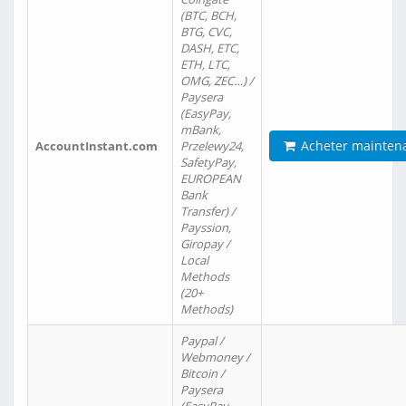
(BTC, BCH,
BTG, CVC,
DASH, ETC,
ETH, LTC,
OMG, ZEC…) /
Paysera
(EasyPay,
mBank,
Acheter mainten
AccountInstant.com
Przelewy24,
SafetyPay,
EUROPEAN
Bank
Transfer) /
Payssion,
Giropay /
Local
Methods
(20+
Methods)
Paypal /
Webmoney /
Bitcoin /
Paysera