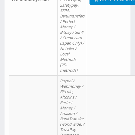
Safetypay,
SEPA,
Banktransfer)
/ Perfect
Money /
Bitpay / Skrill
/ Credit card
(Japan Only) /
Neteller /
Local
Methods
(25+
methods)
Paypal /
Webmoney /
Bitcoin,
Altcoins /
Perfect
Money /
Amazon /
BankTransfer
(world wide) /
TrustPay