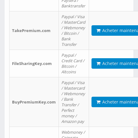
Paysera /
Banktransfer
Paypal / Visa
/ MasterCard
/ Webmoney
Acheter mainten
TakePremium.com
/ Bitcoin /
Bank
Transfer
Paypal /
Credit Card /
Acheter mainten
FileSharingKey.com
Bitcoin /
Altcoins
Paypal / Visa
/ Mastercard
/ Webmoney
/ Bank
Acheter mainten
BuyPremiumKey.com
Transfer /
Perfect
money /
Amazon pay
Webmoney /
Coingate