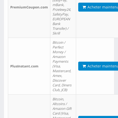
(EasyPay,
mBank,
Acheter mainten
PremiumCoupon.com
Przelewy24,
SafetyPay,
EUROPEAN
Bank
Transfer) /
Skrill
Bitcoin /
Perfect
Money /
Amazon
Payments
Acheter mainten
PlusInstant.com
(Visa,
Mastercard,
Amex,
Discover
Card, Diners
Club, JCB)
Bitcoin,
Altcoins /
Amazon Gift
Card (Visa,