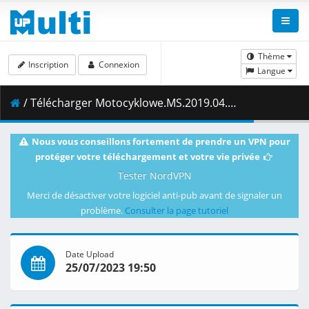
Thème
Inscription
Connexion
Langue
/ Télécharger Motocyklowe.MS.2019.04.Grand.Prix.Hiszpanii.Rozgrzewka.w.klasie.MotoGP.05.05.2019.1080i.PL.HDTV.maraarab.ts ( 1.14 GB )
Nous vous conseillons fortement de prendre un VPN pour
protéger votre téléchargement et votre vie privée
Tester NordVPN
Merci de désactiver votre logiciel anti-pub avant de signaler un
problème.
Consulter la page tutoriel
Date Upload
25/07/2023 19:50