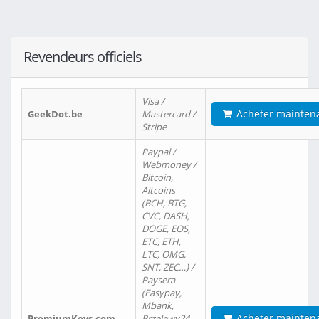
Revendeurs officiels
Visa /
Acheter mainten
GeekDot.be
Mastercard /
Stripe
Paypal /
Webmoney /
Bitcoin,
Altcoins
(BCH, BTG,
CVC, DASH,
DOGE, EOS,
ETC, ETH,
LTC, OMG,
SNT, ZEC…) /
Paysera
(Easypay,
Mbank,
Acheter mainten
PremiumKeys.com
Przelewy24,