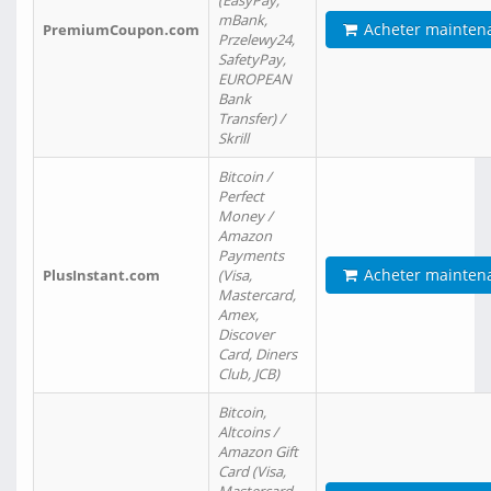
(EasyPay,
mBank,
Acheter mainten
PremiumCoupon.com
Przelewy24,
SafetyPay,
EUROPEAN
Bank
Transfer) /
Skrill
Bitcoin /
Perfect
Money /
Amazon
Payments
Acheter mainten
PlusInstant.com
(Visa,
Mastercard,
Amex,
Discover
Card, Diners
Club, JCB)
Bitcoin,
Altcoins /
Amazon Gift
Card (Visa,