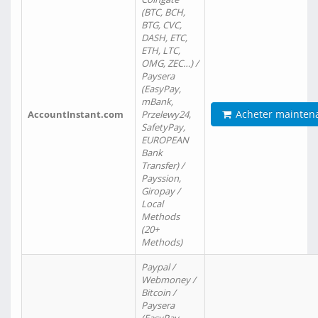
(BTC, BCH,
BTG, CVC,
DASH, ETC,
ETH, LTC,
OMG, ZEC…) /
Paysera
(EasyPay,
mBank,
Acheter mainten
AccountInstant.com
Przelewy24,
SafetyPay,
EUROPEAN
Bank
Transfer) /
Payssion,
Giropay /
Local
Methods
(20+
Methods)
Paypal /
Webmoney /
Bitcoin /
Paysera