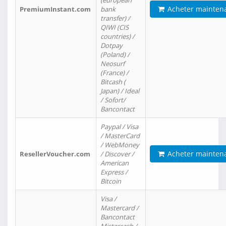
(european
Acheter mainten
PremiumInstant.com
bank
transfer) /
QIWI (CIS
countries) /
Dotpay
(Poland) /
Neosurf
(France) /
Bitcash (
Japan) / Ideal
/ Sofort/
Bancontact
Paypal / Visa
/ MasterCard
/ WebMoney
Acheter mainten
ResellerVoucher.com
/ Discover /
American
Express /
Bitcoin
Visa /
Mastercard /
Bancontact