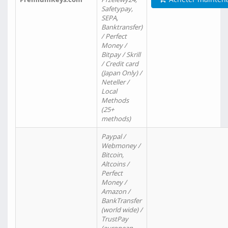
Safetypay,
SEPA,
Banktransfer)
/ Perfect
Money /
Bitpay / Skrill
/ Credit card
(Japan Only) /
Neteller /
Local
Methods
(25+
methods)
Paypal /
Webmoney /
Bitcoin,
Altcoins /
Perfect
Money /
Amazon /
BankTransfer
(world wide) /
TrustPay