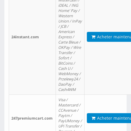
Mistercash /
iDEAL / ING
Home' Pay /
Western
Union / InPay
/ JCB /
American
Acheter mainten
24instant.com
Express /
Carte Bleue /
OKPay / Wire
Transfer /
Sofort /
BitCoins /
Cash U /
WebMoney /
Przelewy24 /
DaoPay /
Cash4WM
Visa /
Mastercard /
CCAvenue /
Paytm /
Acheter mainten
247premiumcart.com
PayUMoney /
UPi Transfer /