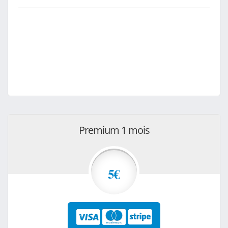
Premium 1 mois
5€