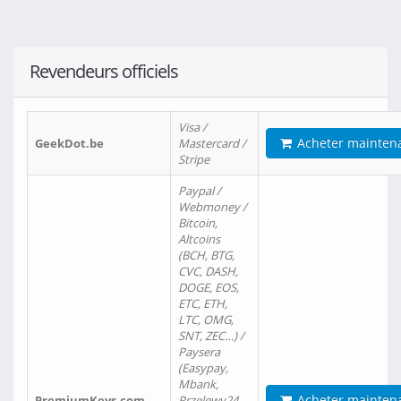
Revendeurs officiels
Visa /
Acheter mainten
GeekDot.be
Mastercard /
Stripe
Paypal /
Webmoney /
Bitcoin,
Altcoins
(BCH, BTG,
CVC, DASH,
DOGE, EOS,
ETC, ETH,
LTC, OMG,
SNT, ZEC…) /
Paysera
(Easypay,
Mbank,
Acheter mainten
PremiumKeys.com
Przelewy24,