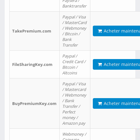
Paysera /
Banktransfer
Paypal / Visa
/ MasterCard
/ Webmoney
Acheter mainten
TakePremium.com
/ Bitcoin /
Bank
Transfer
Paypal /
Credit Card /
Acheter mainten
FileSharingKey.com
Bitcoin /
Altcoins
Paypal / Visa
/ Mastercard
/ Webmoney
/ Bank
Acheter mainten
BuyPremiumKey.com
Transfer /
Perfect
money /
Amazon pay
Webmoney /
Coingate