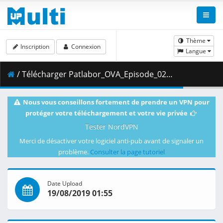
Thème
Inscription
Connexion
Langue
/ Télécharger Patlabor_OVA_Episode_02__Player_Edition___x264_AC3_.mp4.003 ( 400.23 MB )
Nous vous conseillons fortement de prendre un VPN pour
protéger votre téléchargement et votre vie privée
Tester NordVPN
Merci de désactiver votre logiciel anti-pub avant de signaler un
problème.
Consulter la page tutoriel
Date Upload
19/08/2019 01:55