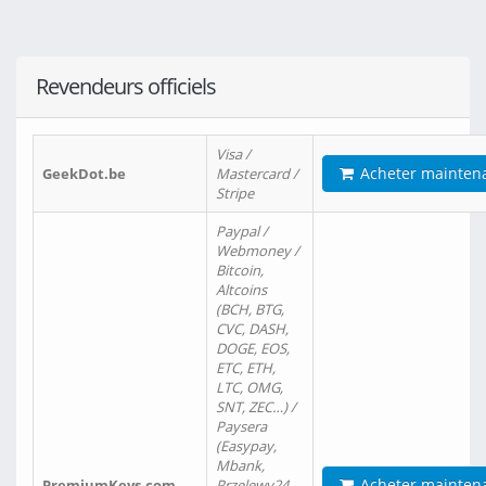
Revendeurs officiels
Visa /
Acheter mainten
GeekDot.be
Mastercard /
Stripe
Paypal /
Webmoney /
Bitcoin,
Altcoins
(BCH, BTG,
CVC, DASH,
DOGE, EOS,
ETC, ETH,
LTC, OMG,
SNT, ZEC…) /
Paysera
(Easypay,
Mbank,
Acheter mainten
PremiumKeys.com
Przelewy24,