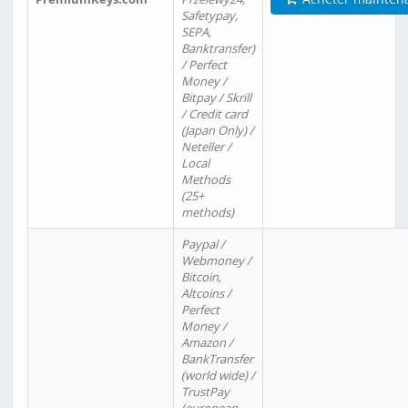
Safetypay,
SEPA,
Banktransfer)
/ Perfect
Money /
Bitpay / Skrill
/ Credit card
(Japan Only) /
Neteller /
Local
Methods
(25+
methods)
Paypal /
Webmoney /
Bitcoin,
Altcoins /
Perfect
Money /
Amazon /
BankTransfer
(world wide) /
TrustPay