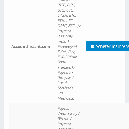
(BTC, BCH,
BTG, CVC,
DASH, ETC,
ETH, LTC,
OMG, ZEC…) /
Paysera
(EasyPay,
mBank,
Acheter mainten
AccountInstant.com
Przelewy24,
SafetyPay,
EUROPEAN
Bank
Transfer) /
Payssion,
Giropay /
Local
Methods
(20+
Methods)
Paypal /
Webmoney /
Bitcoin /
Paysera