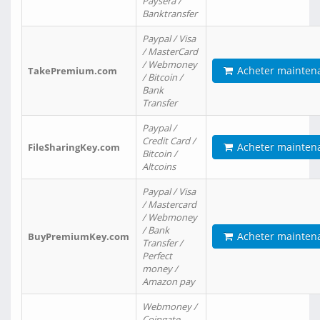
Paysera /
Banktransfer
Paypal / Visa
/ MasterCard
/ Webmoney
Acheter mainten
TakePremium.com
/ Bitcoin /
Bank
Transfer
Paypal /
Credit Card /
Acheter mainten
FileSharingKey.com
Bitcoin /
Altcoins
Paypal / Visa
/ Mastercard
/ Webmoney
/ Bank
Acheter mainten
BuyPremiumKey.com
Transfer /
Perfect
money /
Amazon pay
Webmoney /
Coingate