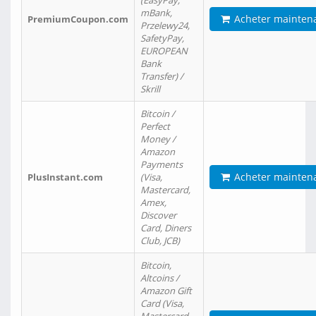
(EasyPay,
mBank,
Acheter mainten
PremiumCoupon.com
Przelewy24,
SafetyPay,
EUROPEAN
Bank
Transfer) /
Skrill
Bitcoin /
Perfect
Money /
Amazon
Payments
Acheter mainten
PlusInstant.com
(Visa,
Mastercard,
Amex,
Discover
Card, Diners
Club, JCB)
Bitcoin,
Altcoins /
Amazon Gift
Card (Visa,