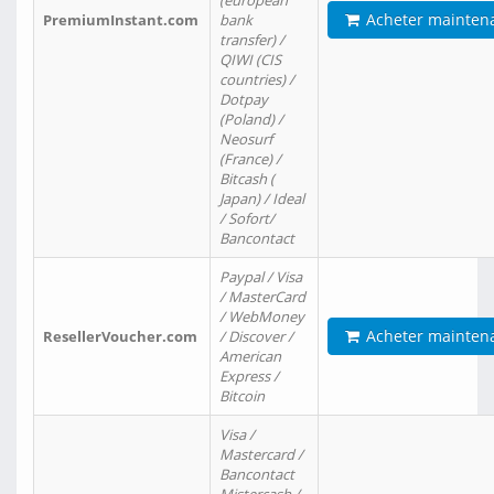
(european
Acheter mainten
PremiumInstant.com
bank
transfer) /
QIWI (CIS
countries) /
Dotpay
(Poland) /
Neosurf
(France) /
Bitcash (
Japan) / Ideal
/ Sofort/
Bancontact
Paypal / Visa
/ MasterCard
/ WebMoney
Acheter mainten
ResellerVoucher.com
/ Discover /
American
Express /
Bitcoin
Visa /
Mastercard /
Bancontact