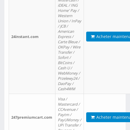
Mistercash /
iDEAL / ING
Home' Pay /
Western
Union / InPay
/ JCB /
American
Acheter mainten
24instant.com
Express /
Carte Bleue /
OKPay / Wire
Transfer /
Sofort /
BitCoins /
Cash U /
WebMoney /
Przelewy24 /
DaoPay /
Cash4WM
Visa /
Mastercard /
CCAvenue /
Paytm /
Acheter mainten
247premiumcart.com
PayUMoney /
UPi Transfer /