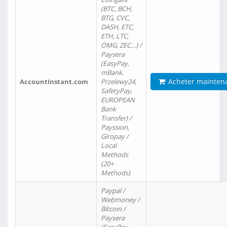
(BTC, BCH,
BTG, CVC,
DASH, ETC,
ETH, LTC,
OMG, ZEC…) /
Paysera
(EasyPay,
mBank,
Acheter mainten
AccountInstant.com
Przelewy24,
SafetyPay,
EUROPEAN
Bank
Transfer) /
Payssion,
Giropay /
Local
Methods
(20+
Methods)
Paypal /
Webmoney /
Bitcoin /
Paysera