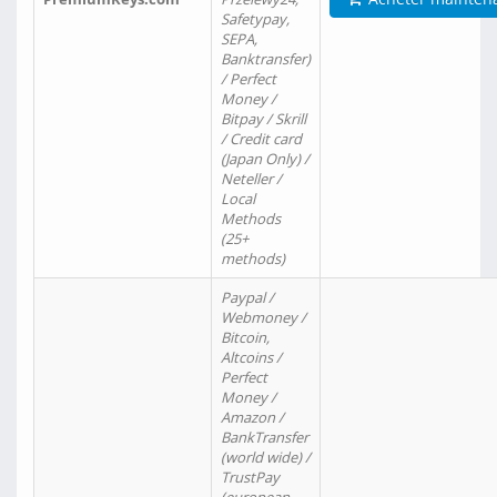
Safetypay,
SEPA,
Banktransfer)
/ Perfect
Money /
Bitpay / Skrill
/ Credit card
(Japan Only) /
Neteller /
Local
Methods
(25+
methods)
Paypal /
Webmoney /
Bitcoin,
Altcoins /
Perfect
Money /
Amazon /
BankTransfer
(world wide) /
TrustPay