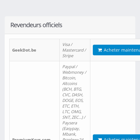
Revendeurs officiels
Visa /
Acheter mainten
GeekDot.be
Mastercard /
Stripe
Paypal /
Webmoney /
Bitcoin,
Altcoins
(BCH, BTG,
CVC, DASH,
DOGE, EOS,
ETC, ETH,
LTC, OMG,
SNT, ZEC…) /
Paysera
(Easypay,
Mbank,
Acheter mainten
PremiumKeys.com
Przelewy24,