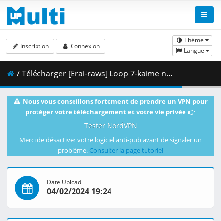
Thème
Inscription
Connexion
Langue
/ Télécharger [Erai-raws] Loop 7-kaime no Akuyaku Reijou wa - 05 [1080p][HEVC][Multiple Subtitle][BF09BE48].mkv.002 ( 254.00 MB )
Nous vous conseillons fortement de prendre un VPN pour
protéger votre téléchargement et votre vie privée
Tester NordVPN
Merci de désactiver votre logiciel anti-pub avant de signaler un
problème.
Consulter la page tutoriel
Date Upload
04/02/2024 19:24