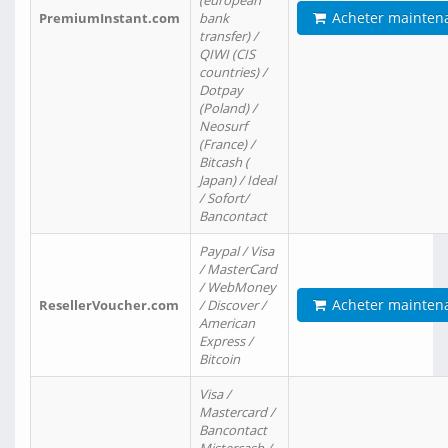
(european
Acheter mainten
PremiumInstant.com
bank
transfer) /
QIWI (CIS
countries) /
Dotpay
(Poland) /
Neosurf
(France) /
Bitcash (
Japan) / Ideal
/ Sofort/
Bancontact
Paypal / Visa
/ MasterCard
/ WebMoney
Acheter mainten
ResellerVoucher.com
/ Discover /
American
Express /
Bitcoin
Visa /
Mastercard /
Bancontact