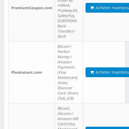
(EasyPay,
mBank,
Acheter mainten
PremiumCoupon.com
Przelewy24,
SafetyPay,
EUROPEAN
Bank
Transfer) /
Skrill
Bitcoin /
Perfect
Money /
Amazon
Payments
Acheter mainten
PlusInstant.com
(Visa,
Mastercard,
Amex,
Discover
Card, Diners
Club, JCB)
Bitcoin,
Altcoins /
Amazon Gift
Card (Visa,