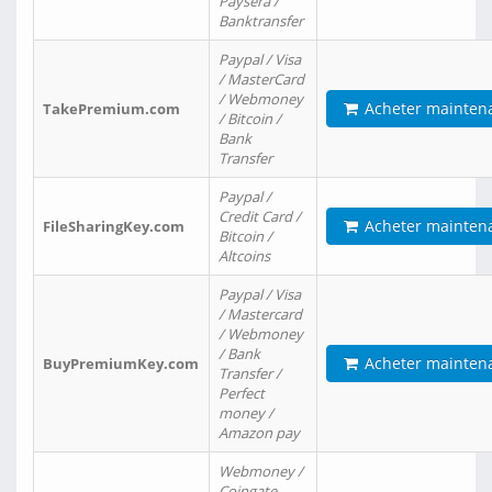
Paysera /
Banktransfer
Paypal / Visa
/ MasterCard
/ Webmoney
Acheter mainten
TakePremium.com
/ Bitcoin /
Bank
Transfer
Paypal /
Credit Card /
Acheter mainten
FileSharingKey.com
Bitcoin /
Altcoins
Paypal / Visa
/ Mastercard
/ Webmoney
/ Bank
Acheter mainten
BuyPremiumKey.com
Transfer /
Perfect
money /
Amazon pay
Webmoney /
Coingate