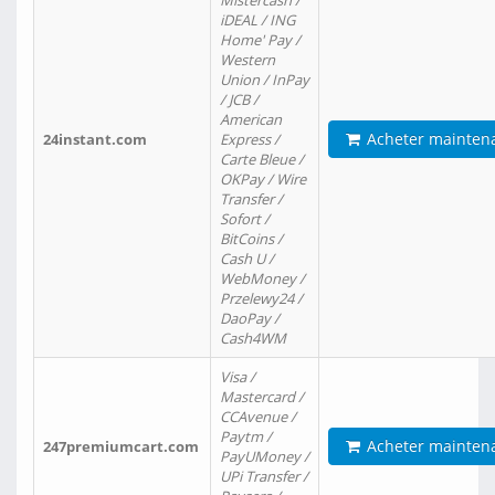
Mistercash /
iDEAL / ING
Home' Pay /
Western
Union / InPay
/ JCB /
American
Acheter mainten
24instant.com
Express /
Carte Bleue /
OKPay / Wire
Transfer /
Sofort /
BitCoins /
Cash U /
WebMoney /
Przelewy24 /
DaoPay /
Cash4WM
Visa /
Mastercard /
CCAvenue /
Paytm /
Acheter mainten
247premiumcart.com
PayUMoney /
UPi Transfer /