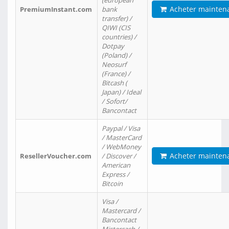
(european
Acheter mainten
PremiumInstant.com
bank
transfer) /
QIWI (CIS
countries) /
Dotpay
(Poland) /
Neosurf
(France) /
Bitcash (
Japan) / Ideal
/ Sofort/
Bancontact
Paypal / Visa
/ MasterCard
/ WebMoney
Acheter mainten
ResellerVoucher.com
/ Discover /
American
Express /
Bitcoin
Visa /
Mastercard /
Bancontact