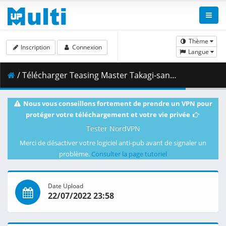
Thème
Inscription
Connexion
Langue
/ Télécharger Teasing Master Takagi-san - S03E01 [BD 1080p AVC AAC-FLAC] [Dual-Audio].mkv.002 ( 465.10 MB )
Nous vous conseillons fortement de prendre un VPN pour
protéger votre téléchargement et votre vie privée
Tester NordVPN
Merci de désactiver votre logiciel anti-pub avant de signaler un
problème.
Consulter la page tutoriel
Date Upload
22/07/2022 23:58