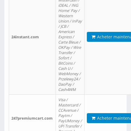
Mistercash /
iDEAL / ING
Home' Pay /
Western
Union / InPay
/ JCB /
American
Acheter mainten
24instant.com
Express /
Carte Bleue /
OKPay / Wire
Transfer /
Sofort /
BitCoins /
Cash U /
WebMoney /
Przelewy24 /
DaoPay /
Cash4WM
Visa /
Mastercard /
CCAvenue /
Paytm /
Acheter mainten
247premiumcart.com
PayUMoney /
UPi Transfer /