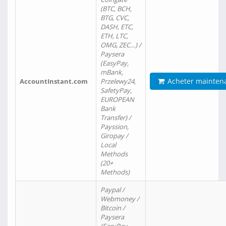
(BTC, BCH,
BTG, CVC,
DASH, ETC,
ETH, LTC,
OMG, ZEC…) /
Paysera
(EasyPay,
mBank,
Acheter mainten
AccountInstant.com
Przelewy24,
SafetyPay,
EUROPEAN
Bank
Transfer) /
Payssion,
Giropay /
Local
Methods
(20+
Methods)
Paypal /
Webmoney /
Bitcoin /
Paysera