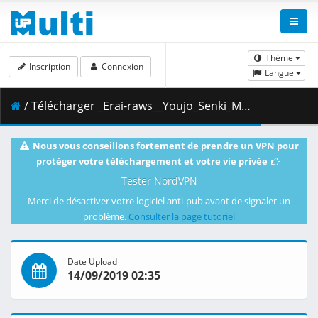
Thème
Inscription
Connexion
Langue
/ Télécharger _Erai-raws__Youjo_Senki_Movie_-_00__480p__Multiple_Subtitle_.mkv.003 ( 491.02 MB )
Nous vous conseillons fortement de prendre un VPN pour
protéger votre téléchargement et votre vie privée
Tester NordVPN
Merci de désactiver votre logiciel anti-pub avant de signaler un
problème.
Consulter la page tutoriel
Date Upload
14/09/2019 02:35