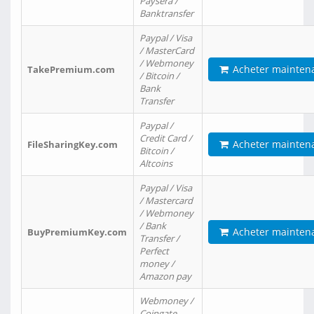
Paysera /
Banktransfer
Paypal / Visa
/ MasterCard
/ Webmoney
Acheter mainten
TakePremium.com
/ Bitcoin /
Bank
Transfer
Paypal /
Credit Card /
Acheter mainten
FileSharingKey.com
Bitcoin /
Altcoins
Paypal / Visa
/ Mastercard
/ Webmoney
/ Bank
Acheter mainten
BuyPremiumKey.com
Transfer /
Perfect
money /
Amazon pay
Webmoney /
Coingate