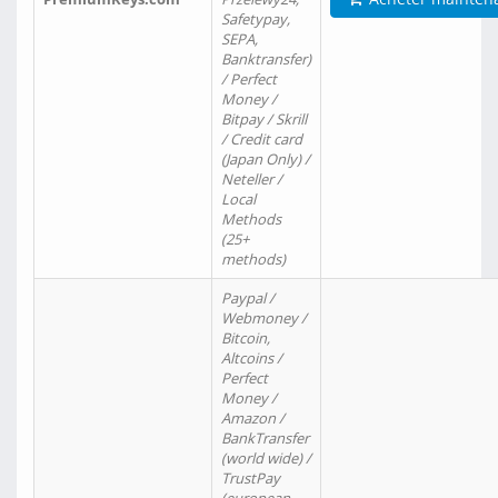
Safetypay,
SEPA,
Banktransfer)
/ Perfect
Money /
Bitpay / Skrill
/ Credit card
(Japan Only) /
Neteller /
Local
Methods
(25+
methods)
Paypal /
Webmoney /
Bitcoin,
Altcoins /
Perfect
Money /
Amazon /
BankTransfer
(world wide) /
TrustPay