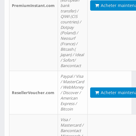
(european
Acheter mainten
PremiumInstant.com
bank
transfer) /
QIWI (CIS
countries) /
Dotpay
(Poland) /
Neosurf
(France) /
Bitcash (
Japan) / Ideal
/ Sofort/
Bancontact
Paypal / Visa
/ MasterCard
/ WebMoney
Acheter mainten
ResellerVoucher.com
/ Discover /
American
Express /
Bitcoin
Visa /
Mastercard /
Bancontact