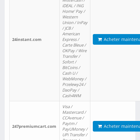
Mistercash /
iDEAL / ING
Home' Pay /
Western
Union / InPay
/ JCB /
American
Acheter mainten
24instant.com
Express /
Carte Bleue /
OKPay / Wire
Transfer /
Sofort /
BitCoins /
Cash U /
WebMoney /
Przelewy24 /
DaoPay /
Cash4WM
Visa /
Mastercard /
CCAvenue /
Paytm /
Acheter mainten
247premiumcart.com
PayUMoney /
UPi Transfer /