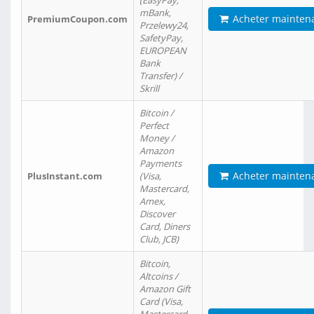
(EasyPay,
mBank,
Acheter mainten
PremiumCoupon.com
Przelewy24,
SafetyPay,
EUROPEAN
Bank
Transfer) /
Skrill
Bitcoin /
Perfect
Money /
Amazon
Payments
Acheter mainten
PlusInstant.com
(Visa,
Mastercard,
Amex,
Discover
Card, Diners
Club, JCB)
Bitcoin,
Altcoins /
Amazon Gift
Card (Visa,