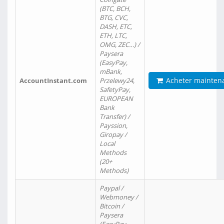
(BTC, BCH,
BTG, CVC,
DASH, ETC,
ETH, LTC,
OMG, ZEC…) /
Paysera
(EasyPay,
mBank,
Acheter mainten
AccountInstant.com
Przelewy24,
SafetyPay,
EUROPEAN
Bank
Transfer) /
Payssion,
Giropay /
Local
Methods
(20+
Methods)
Paypal /
Webmoney /
Bitcoin /
Paysera