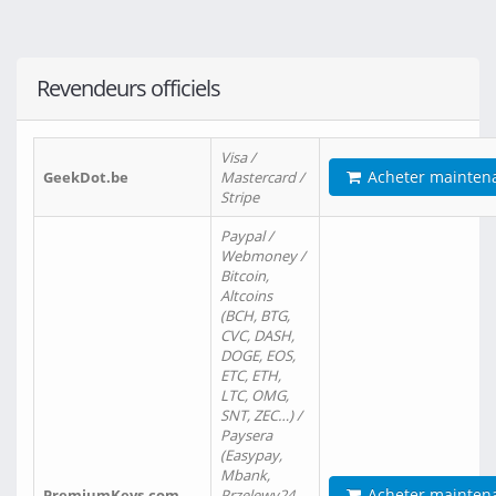
Revendeurs officiels
Visa /
Acheter mainten
GeekDot.be
Mastercard /
Stripe
Paypal /
Webmoney /
Bitcoin,
Altcoins
(BCH, BTG,
CVC, DASH,
DOGE, EOS,
ETC, ETH,
LTC, OMG,
SNT, ZEC…) /
Paysera
(Easypay,
Mbank,
Acheter mainten
PremiumKeys.com
Przelewy24,