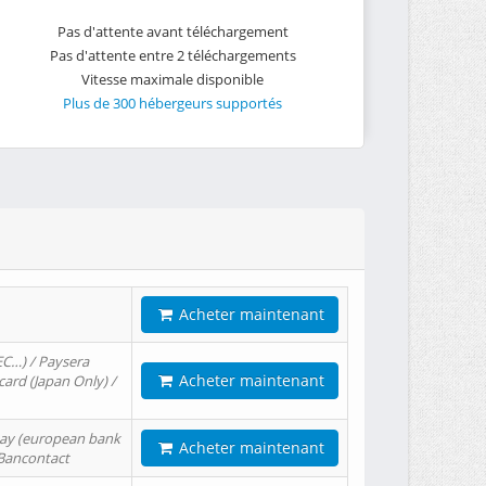
Pas d'attente avant téléchargement
Pas d'attente entre 2 téléchargements
Vitesse maximale disponible
Plus de 300 hébergeurs supportés
Acheter maintenant
EC…) / Paysera
Acheter maintenant
card (Japan Only) /
tPay (european bank
Acheter maintenant
/ Bancontact