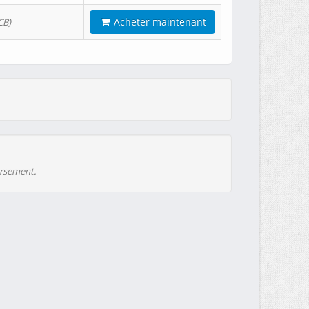
Acheter maintenant
CB)
ursement.