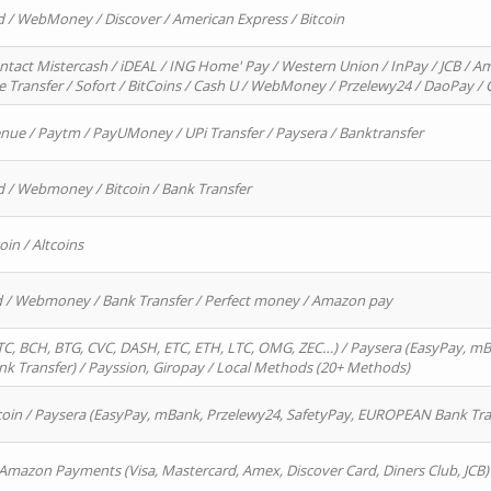
d / WebMoney / Discover / American Express / Bitcoin
ntact Mistercash / iDEAL / ING Home' Pay / Western Union / InPay / JCB / Am
re Transfer / Sofort / BitCoins / Cash U / WebMoney / Przelewy24 / DaoPay 
enue / Paytm / PayUMoney / UPi Transfer / Paysera / Banktransfer
d / Webmoney / Bitcoin / Bank Transfer
oin / Altcoins
rd / Webmoney / Bank Transfer / Perfect money / Amazon pay
, BCH, BTG, CVC, DASH, ETC, ETH, LTC, OMG, ZEC…) / Paysera (EasyPay, mB
 Transfer) / Payssion, Giropay / Local Methods (20+ Methods)
oin / Paysera (EasyPay, mBank, Przelewy24, SafetyPay, EUROPEAN Bank Transf
 Amazon Payments (Visa, Mastercard, Amex, Discover Card, Diners Club, JCB)