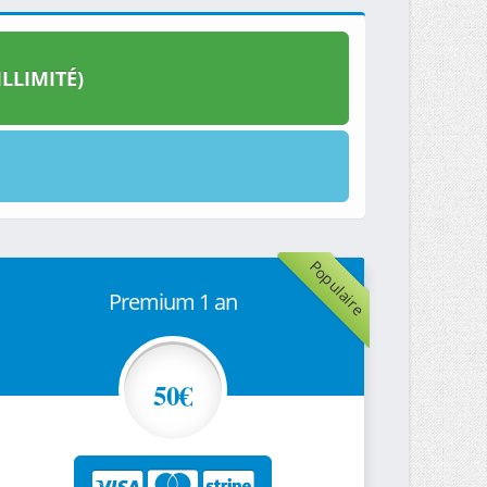
LLIMITÉ)
Populaire
Premium 1 an
50€