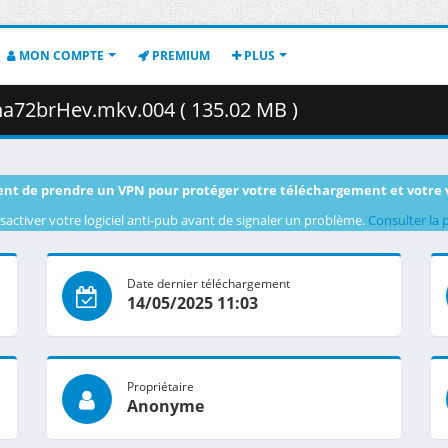
MON COMPTE
PREMIUM
PLUS
a72brHev.mkv.004 ( 135.02 MB )
nt de prendre un VPN pour protéger votre téléchargement et votre 
sactiver votre logiciel anti-pub avant de signaler un problème.
Consulter la 
Date dernier téléchargement
14/05/2025 11:03
Propriétaire
Anonyme