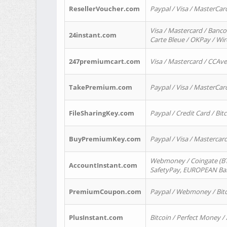
ResellerVoucher.com
Paypal / Visa / MasterCar
Visa / Mastercard / Banco
24instant.com
Carte Bleue / OKPay / Wi
247premiumcart.com
Visa / Mastercard / CCAv
TakePremium.com
Paypal / Visa / MasterCar
FileSharingKey.com
Paypal / Credit Card / Bitc
BuyPremiumKey.com
Paypal / Visa / Masterca
Webmoney / Coingate (BTC
AccountInstant.com
SafetyPay, EUROPEAN Bank
PremiumCoupon.com
Paypal / Webmoney / Bitc
PlusInstant.com
Bitcoin / Perfect Money /