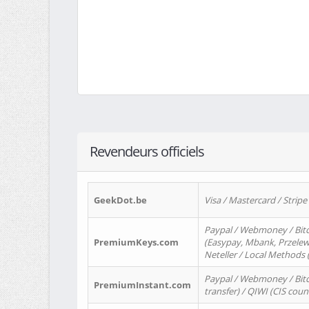
Revendeurs officiels
GeekDot.be
Visa / Mastercard / Stripe
Paypal / Webmoney / Bitc
PremiumKeys.com
(Easypay, Mbank, Przelewy2
Neteller / Local Methods
Paypal / Webmoney / Bitc
PremiumInstant.com
transfer) / QIWI (CIS coun