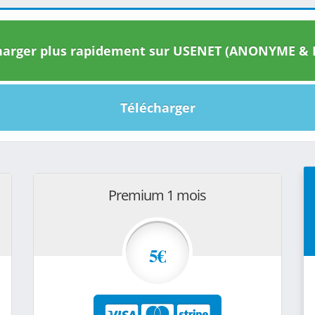
arger plus rapidement sur USENET (ANONYME & I
Télécharger
Premium 1 mois
5€