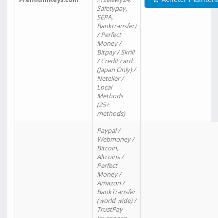
Safetypay,
SEPA,
Banktransfer)
/ Perfect
Money /
Bitpay / Skrill
/ Credit card
(Japan Only) /
Neteller /
Local
Methods
(25+
methods)
Paypal /
Webmoney /
Bitcoin,
Altcoins /
Perfect
Money /
Amazon /
BankTransfer
(world wide) /
TrustPay