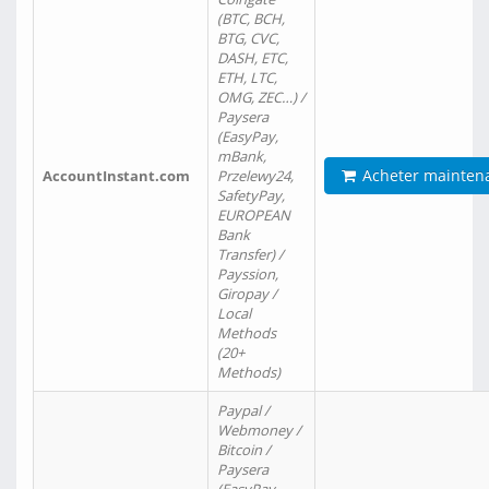
(BTC, BCH,
BTG, CVC,
DASH, ETC,
ETH, LTC,
OMG, ZEC…) /
Paysera
(EasyPay,
mBank,
Acheter mainten
AccountInstant.com
Przelewy24,
SafetyPay,
EUROPEAN
Bank
Transfer) /
Payssion,
Giropay /
Local
Methods
(20+
Methods)
Paypal /
Webmoney /
Bitcoin /
Paysera