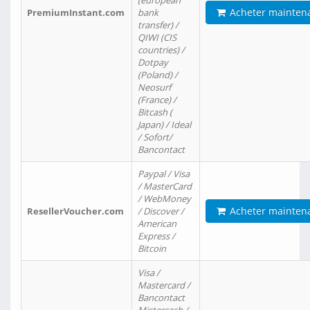
(european
Acheter mainten
PremiumInstant.com
bank
transfer) /
QIWI (CIS
countries) /
Dotpay
(Poland) /
Neosurf
(France) /
Bitcash (
Japan) / Ideal
/ Sofort/
Bancontact
Paypal / Visa
/ MasterCard
/ WebMoney
Acheter mainten
ResellerVoucher.com
/ Discover /
American
Express /
Bitcoin
Visa /
Mastercard /
Bancontact