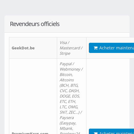
Revendeurs officiels
Visa /
Acheter mainten
GeekDot.be
Mastercard /
Stripe
Paypal /
Webmoney /
Bitcoin,
Altcoins
(BCH, BTG,
CVC, DASH,
DOGE, EOS,
ETC, ETH,
LTC, OMG,
SNT, ZEC…) /
Paysera
(Easypay,
Mbank,
Acheter mainten
PremiumKeys.com
Przelewy24,