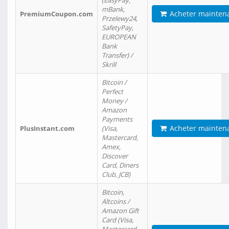
(EasyPay,
mBank,
Acheter mainten
PremiumCoupon.com
Przelewy24,
SafetyPay,
EUROPEAN
Bank
Transfer) /
Skrill
Bitcoin /
Perfect
Money /
Amazon
Payments
Acheter mainten
PlusInstant.com
(Visa,
Mastercard,
Amex,
Discover
Card, Diners
Club, JCB)
Bitcoin,
Altcoins /
Amazon Gift
Card (Visa,