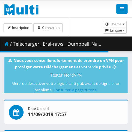
Thème
Inscription
Connexion
Langue
/ Télécharger _Erai-raws__Dumbbell_Nan_Kilo_Moteru_-_11__720p_.mkv.002 ( 301.17 MB )
Nous vous conseillons fortement de prendre un VPN pour
protéger votre téléchargement et votre vie privée
Tester NordVPN
Merci de désactiver votre logiciel anti-pub avant de signaler un
problème.
Consulter la page tutoriel
Date Upload
11/09/2019 17:57