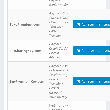
Paysera /
Banktransfer
Paypal / Visa
/ MasterCard
/ Webmoney
Acheter mainten
TakePremium.com
/ Bitcoin /
Bank
Transfer
Paypal /
Credit Card /
Acheter mainten
FileSharingKey.com
Bitcoin /
Altcoins
Paypal / Visa
/ Mastercard
/ Webmoney
/ Bank
Acheter mainten
BuyPremiumKey.com
Transfer /
Perfect
money /
Amazon pay
Webmoney /
Coingate