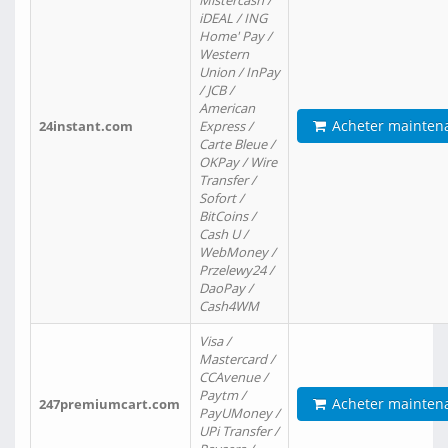
Mistercash /
iDEAL / ING
Home' Pay /
Western
Union / InPay
/ JCB /
American
Acheter mainten
24instant.com
Express /
Carte Bleue /
OKPay / Wire
Transfer /
Sofort /
BitCoins /
Cash U /
WebMoney /
Przelewy24 /
DaoPay /
Cash4WM
Visa /
Mastercard /
CCAvenue /
Paytm /
Acheter mainten
247premiumcart.com
PayUMoney /
UPi Transfer /