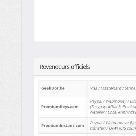
Revendeurs officiels
GeekDot.be
Visa / Mastercard / Stripe
Paypal / Webmoney / Bitc
PremiumKeys.com
(Easypay, Mbank, Przelewy2
Neteller / Local Methods
Paypal / Webmoney / Bitc
PremiumInstant.com
transfer) / QIWI (CIS coun