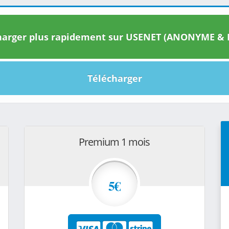
arger plus rapidement sur USENET (ANONYME & I
Télécharger
Premium 1 mois
5€