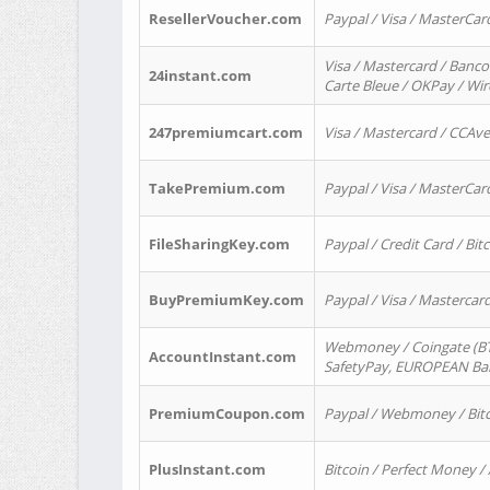
ResellerVoucher.com
Paypal / Visa / MasterCar
Visa / Mastercard / Banco
24instant.com
Carte Bleue / OKPay / Wi
247premiumcart.com
Visa / Mastercard / CCAv
TakePremium.com
Paypal / Visa / MasterCar
FileSharingKey.com
Paypal / Credit Card / Bitc
BuyPremiumKey.com
Paypal / Visa / Masterca
Webmoney / Coingate (BTC
AccountInstant.com
SafetyPay, EUROPEAN Bank
PremiumCoupon.com
Paypal / Webmoney / Bitc
PlusInstant.com
Bitcoin / Perfect Money /