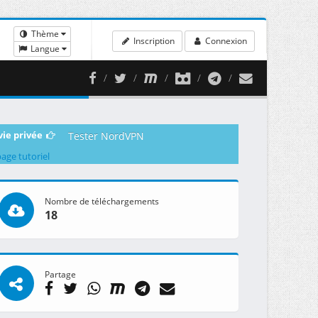
Thème
Inscription
Connexion
Langue
vie privée
Tester NordVPN
page tutoriel
Nombre de téléchargements
18
Partage