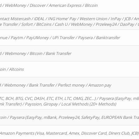
d / WebMoney / Discover / American Express / Bitcoin
ntact Mistercash / iDEAL / ING Home' Pay / Western Union / InPay / JCB / Am
re Transfer / Sofort / BitCoins / Cash U / WebMoney / Przelewy24 / DaoPay 
enue / Paytm / PayUMoney / UPi Transfer / Paysera / Banktransfer
d / Webmoney / Bitcoin / Bank Transfer
oin / Altcoins
rd / Webmoney / Bank Transfer / Perfect money / Amazon pay
, BCH, BTG, CVC, DASH, ETC, ETH, LTC, OMG, ZEC…) / Paysera (EasyPay, mB
 Transfer) / Payssion, Giropay / Local Methods (20+ Methods)
oin / Paysera (EasyPay, mBank, Przelewy24, SafetyPay, EUROPEAN Bank Transf
 Amazon Payments (Visa, Mastercard, Amex, Discover Card, Diners Club, JCB)