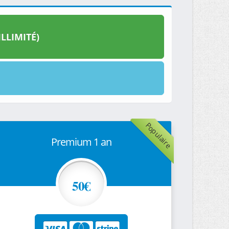
LLIMITÉ)
Populaire
Premium 1 an
50€