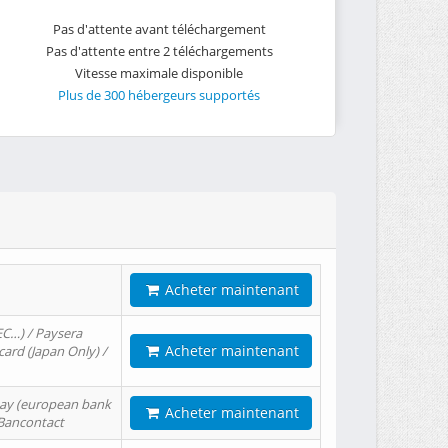
Pas d'attente avant téléchargement
Pas d'attente entre 2 téléchargements
Vitesse maximale disponible
Plus de 300 hébergeurs supportés
Acheter maintenant
EC…) / Paysera
Acheter maintenant
card (Japan Only) /
tPay (european bank
Acheter maintenant
/ Bancontact