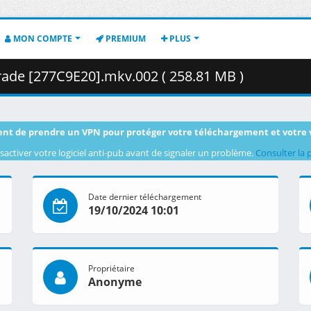
MON COMPTE
PREMIUM
PLUS
ade [277C9E20].mkv.002 ( 258.81 MB )
nt de prendre un VPN pour protéger votre téléchargement et votre 
sactiver votre logiciel anti-pub avant de signaler un problème.
Consulter la 
Date dernier téléchargement
19/10/2024 10:01
Propriétaire
Anonyme