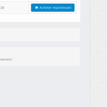
Acheter maintenant
CB)
ursement.