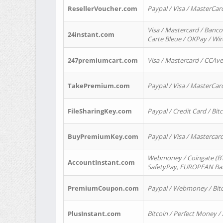
ResellerVoucher.com
Paypal / Visa / MasterCar
Visa / Mastercard / Banco
24instant.com
Carte Bleue / OKPay / Wi
247premiumcart.com
Visa / Mastercard / CCAv
TakePremium.com
Paypal / Visa / MasterCar
FileSharingKey.com
Paypal / Credit Card / Bitc
BuyPremiumKey.com
Paypal / Visa / Masterca
Webmoney / Coingate (BTC
AccountInstant.com
SafetyPay, EUROPEAN Bank
PremiumCoupon.com
Paypal / Webmoney / Bitc
PlusInstant.com
Bitcoin / Perfect Money /