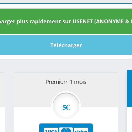
arger plus rapidement sur USENET (ANONYME & I
Télécharger
Premium 1 mois
5€