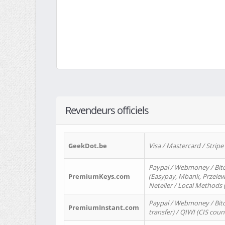
Revendeurs officiels
GeekDot.be
Visa / Mastercard / Stripe
Paypal / Webmoney / Bitc
PremiumKeys.com
(Easypay, Mbank, Przelewy2
Neteller / Local Methods
Paypal / Webmoney / Bitc
PremiumInstant.com
transfer) / QIWI (CIS coun