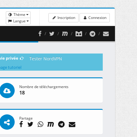
Thème
Inscription
Connexion
Langue
vie privée
Tester NordVPN
page tutoriel
Nombre de téléchargements
18
Partage