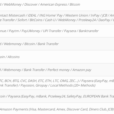
d / WebMoney / Discover / American Express / Bitcoin
ntact Mistercash / iDEAL / ING Home' Pay / Western Union / InPay / JCB / Am
re Transfer / Sofort / BitCoins / Cash U / WebMoney / Przelewy24 / DaoPay 
enue / Paytm / PayUMoney / UPi Transfer / Paysera / Banktransfer
d / Webmoney / Bitcoin / Bank Transfer
oin / Altcoins
rd / Webmoney / Bank Transfer / Perfect money / Amazon pay
, BCH, BTG, CVC, DASH, ETC, ETH, LTC, OMG, ZEC…) / Paysera (EasyPay, mB
 Transfer) / Payssion, Giropay / Local Methods (20+ Methods)
oin / Paysera (EasyPay, mBank, Przelewy24, SafetyPay, EUROPEAN Bank Transf
 Amazon Payments (Visa, Mastercard, Amex, Discover Card, Diners Club, JCB)