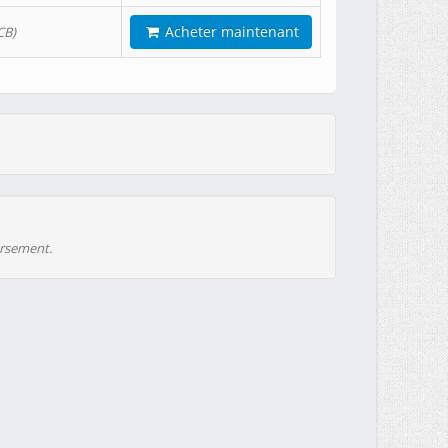
Acheter maintenant
CB)
ursement.