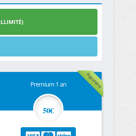
LLIMITÉ)
Populaire
Premium 1 an
50€