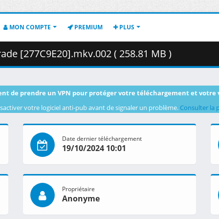
MON COMPTE
PREMIUM
PLUS
ade [277C9E20].mkv.002 ( 258.81 MB )
nt de prendre un VPN pour protéger votre téléchargement et votre 
sactiver votre logiciel anti-pub avant de signaler un problème.
Consulter la 
Date dernier téléchargement
19/10/2024 10:01
Propriétaire
Anonyme