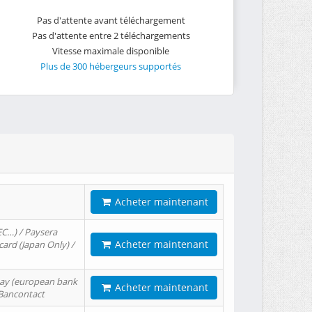
Pas d'attente avant téléchargement
Pas d'attente entre 2 téléchargements
Vitesse maximale disponible
Plus de 300 hébergeurs supportés
Acheter maintenant
EC…) / Paysera
Acheter maintenant
card (Japan Only) /
tPay (european bank
Acheter maintenant
/ Bancontact