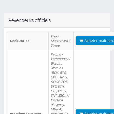
Revendeurs officiels
Visa /
Acheter mainten
GeekDot.be
Mastercard /
Stripe
Paypal /
Webmoney /
Bitcoin,
Altcoins
(BCH, BTG,
CVC, DASH,
DOGE, EOS,
ETC, ETH,
LTC, OMG,
SNT, ZEC…) /
Paysera
(Easypay,
Mbank,
Acheter mainten
PremiumKeys.com
Przelewy24,