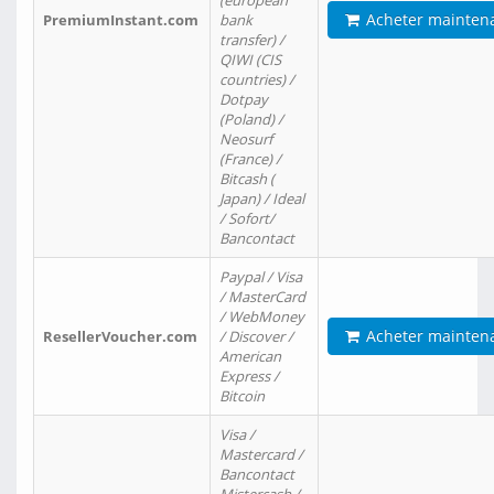
(european
Acheter mainten
PremiumInstant.com
bank
transfer) /
QIWI (CIS
countries) /
Dotpay
(Poland) /
Neosurf
(France) /
Bitcash (
Japan) / Ideal
/ Sofort/
Bancontact
Paypal / Visa
/ MasterCard
/ WebMoney
Acheter mainten
ResellerVoucher.com
/ Discover /
American
Express /
Bitcoin
Visa /
Mastercard /
Bancontact