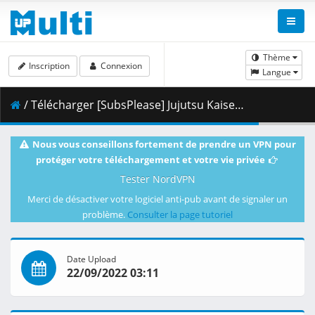
Thème
Inscription
Connexion
Langue
/ Télécharger [SubsPlease] Jujutsu Kaisen 0 (1080p) [B4C12414].mkv.003 ( 468.95 MB )
Nous vous conseillons fortement de prendre un VPN pour
protéger votre téléchargement et votre vie privée
Tester NordVPN
Merci de désactiver votre logiciel anti-pub avant de signaler un
problème.
Consulter la page tutoriel
Date Upload
22/09/2022 03:11