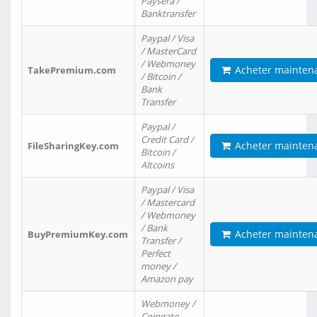
Paysera /
Banktransfer
Paypal / Visa
/ MasterCard
/ Webmoney
Acheter mainten
TakePremium.com
/ Bitcoin /
Bank
Transfer
Paypal /
Credit Card /
Acheter mainten
FileSharingKey.com
Bitcoin /
Altcoins
Paypal / Visa
/ Mastercard
/ Webmoney
/ Bank
Acheter mainten
BuyPremiumKey.com
Transfer /
Perfect
money /
Amazon pay
Webmoney /
Coingate