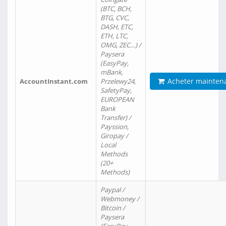
(BTC, BCH,
BTG, CVC,
DASH, ETC,
ETH, LTC,
OMG, ZEC…) /
Paysera
(EasyPay,
mBank,
Acheter mainten
AccountInstant.com
Przelewy24,
SafetyPay,
EUROPEAN
Bank
Transfer) /
Payssion,
Giropay /
Local
Methods
(20+
Methods)
Paypal /
Webmoney /
Bitcoin /
Paysera