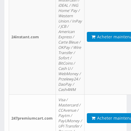
Mistercash /
iDEAL / ING
Home' Pay /
Western
Union / InPay
/ JCB /
American
Acheter mainten
24instant.com
Express /
Carte Bleue /
OKPay / Wire
Transfer /
Sofort /
BitCoins /
Cash U /
WebMoney /
Przelewy24 /
DaoPay /
Cash4WM
Visa /
Mastercard /
CCAvenue /
Paytm /
Acheter mainten
247premiumcart.com
PayUMoney /
UPi Transfer /