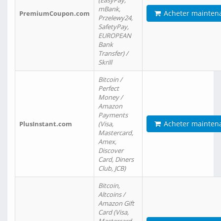
(EasyPay,
mBank,
Acheter mainten
PremiumCoupon.com
Przelewy24,
SafetyPay,
EUROPEAN
Bank
Transfer) /
Skrill
Bitcoin /
Perfect
Money /
Amazon
Payments
Acheter mainten
PlusInstant.com
(Visa,
Mastercard,
Amex,
Discover
Card, Diners
Club, JCB)
Bitcoin,
Altcoins /
Amazon Gift
Card (Visa,