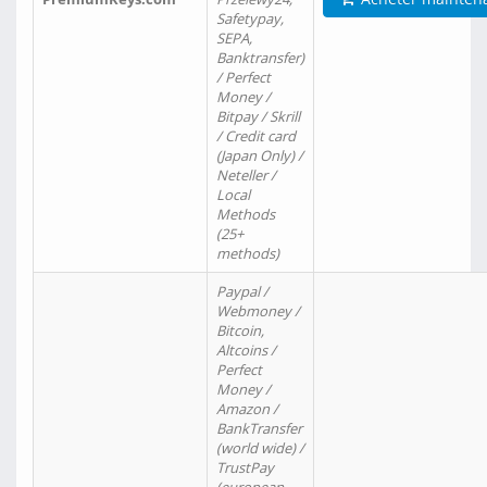
Safetypay,
SEPA,
Banktransfer)
/ Perfect
Money /
Bitpay / Skrill
/ Credit card
(Japan Only) /
Neteller /
Local
Methods
(25+
methods)
Paypal /
Webmoney /
Bitcoin,
Altcoins /
Perfect
Money /
Amazon /
BankTransfer
(world wide) /
TrustPay