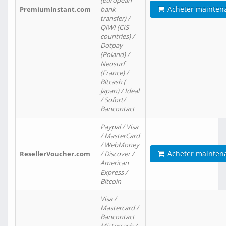
(european
Acheter mainten
PremiumInstant.com
bank
transfer) /
QIWI (CIS
countries) /
Dotpay
(Poland) /
Neosurf
(France) /
Bitcash (
Japan) / Ideal
/ Sofort/
Bancontact
Paypal / Visa
/ MasterCard
/ WebMoney
Acheter mainten
ResellerVoucher.com
/ Discover /
American
Express /
Bitcoin
Visa /
Mastercard /
Bancontact