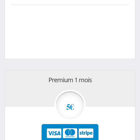
Premium 1 mois
5€