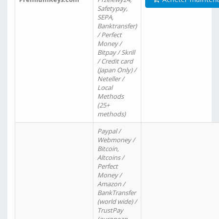
Safetypay,
SEPA,
Banktransfer)
/ Perfect
Money /
Bitpay / Skrill
/ Credit card
(Japan Only) /
Neteller /
Local
Methods
(25+
methods)
Paypal /
Webmoney /
Bitcoin,
Altcoins /
Perfect
Money /
Amazon /
BankTransfer
(world wide) /
TrustPay