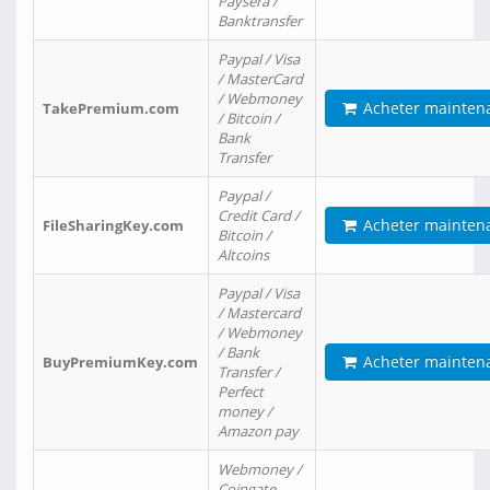
Paysera /
Banktransfer
Paypal / Visa
/ MasterCard
/ Webmoney
Acheter mainten
TakePremium.com
/ Bitcoin /
Bank
Transfer
Paypal /
Credit Card /
Acheter mainten
FileSharingKey.com
Bitcoin /
Altcoins
Paypal / Visa
/ Mastercard
/ Webmoney
/ Bank
Acheter mainten
BuyPremiumKey.com
Transfer /
Perfect
money /
Amazon pay
Webmoney /
Coingate