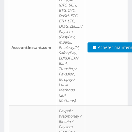
(BTC, BCH,
BTG, CVC,
DASH, ETC,
ETH, LTC,
OMG, ZEC…) /
Paysera
(EasyPay,
mBank,
Acheter mainten
AccountInstant.com
Przelewy24,
SafetyPay,
EUROPEAN
Bank
Transfer) /
Payssion,
Giropay /
Local
Methods
(20+
Methods)
Paypal /
Webmoney /
Bitcoin /
Paysera