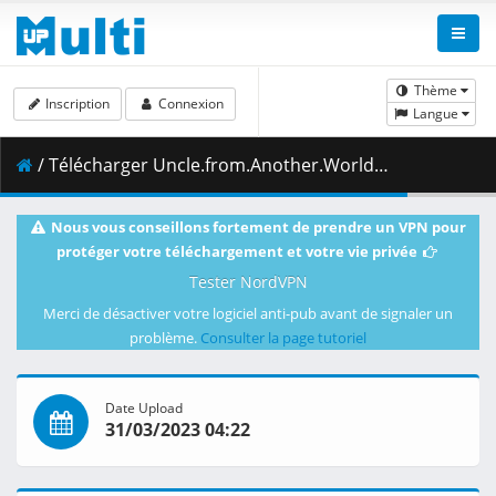
Thème
Inscription
Connexion
Langue
/ Télécharger Uncle.from.Another.World.S01E09.The.Ice.Spirit.Demands.a.Price.For.Its.Cooler.Magic.NF.WEB-DL.AAC2.0.H.264-DucksterPS.mkv.002 ( 393.77 MB )
Nous vous conseillons fortement de prendre un VPN pour
protéger votre téléchargement et votre vie privée
Tester NordVPN
Merci de désactiver votre logiciel anti-pub avant de signaler un
problème.
Consulter la page tutoriel
Date Upload
31/03/2023 04:22