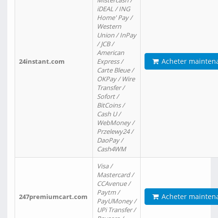
Mistercash /
iDEAL / ING
Home' Pay /
Western
Union / InPay
/ JCB /
American
Acheter mainten
24instant.com
Express /
Carte Bleue /
OKPay / Wire
Transfer /
Sofort /
BitCoins /
Cash U /
WebMoney /
Przelewy24 /
DaoPay /
Cash4WM
Visa /
Mastercard /
CCAvenue /
Paytm /
Acheter mainten
247premiumcart.com
PayUMoney /
UPi Transfer /