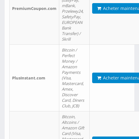
(EasyPay,
mBank,
Acheter mainten
PremiumCoupon.com
Przelewy24,
SafetyPay,
EUROPEAN
Bank
Transfer) /
Skrill
Bitcoin /
Perfect
Money /
Amazon
Payments
Acheter mainten
PlusInstant.com
(Visa,
Mastercard,
Amex,
Discover
Card, Diners
Club, JCB)
Bitcoin,
Altcoins /
Amazon Gift
Card (Visa,