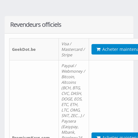
Revendeurs officiels
Visa /
Acheter mainten
GeekDot.be
Mastercard /
Stripe
Paypal /
Webmoney /
Bitcoin,
Altcoins
(BCH, BTG,
CVC, DASH,
DOGE, EOS,
ETC, ETH,
LTC, OMG,
SNT, ZEC…) /
Paysera
(Easypay,
Mbank,
Acheter mainten
PremiumKeys.com
Przelewy24,