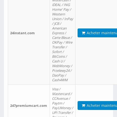
Mistercash /
iDEAL / ING
Home' Pay /
Western
Union / InPay
/ JCB /
American
Acheter mainten
24instant.com
Express /
Carte Bleue /
OKPay / Wire
Transfer /
Sofort /
BitCoins /
Cash U /
WebMoney /
Przelewy24 /
DaoPay /
Cash4WM
Visa /
Mastercard /
CCAvenue /
Paytm /
Acheter mainten
247premiumcart.com
PayUMoney /
UPi Transfer /