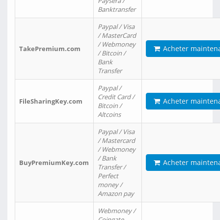
Paysera /
Banktransfer
Paypal / Visa
/ MasterCard
/ Webmoney
Acheter mainten
TakePremium.com
/ Bitcoin /
Bank
Transfer
Paypal /
Credit Card /
Acheter mainten
FileSharingKey.com
Bitcoin /
Altcoins
Paypal / Visa
/ Mastercard
/ Webmoney
/ Bank
Acheter mainten
BuyPremiumKey.com
Transfer /
Perfect
money /
Amazon pay
Webmoney /
Coingate