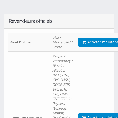
Revendeurs officiels
Visa /
Acheter mainten
GeekDot.be
Mastercard /
Stripe
Paypal /
Webmoney /
Bitcoin,
Altcoins
(BCH, BTG,
CVC, DASH,
DOGE, EOS,
ETC, ETH,
LTC, OMG,
SNT, ZEC…) /
Paysera
(Easypay,
Mbank,
Acheter mainten
PremiumKeys.com
Przelewy24,