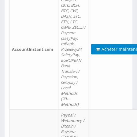
(BTC, BCH,
BTG, CVC,
DASH, ETC,
ETH, LTC,
OMG, ZEC…) /
Paysera
(EasyPay,
mBank,
Acheter mainten
AccountInstant.com
Przelewy24,
SafetyPay,
EUROPEAN
Bank
Transfer) /
Payssion,
Giropay /
Local
Methods
(20+
Methods)
Paypal /
Webmoney /
Bitcoin /
Paysera