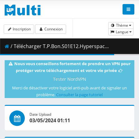
Thème
Inscription
Connexion
Langue
/ Télécharger T.P.Bon.S01E12.Hyperspace.Castaway.1080p.NF.WEB-DL.DUAL.DDP5.1.H.264-FLUX.mkv.003 ( 422.27 MB )
Nous vous conseillons fortement de prendre un VPN pour
protéger votre téléchargement et votre vie privée
Tester NordVPN
Merci de désactiver votre logiciel anti-pub avant de signaler un
problème.
Consulter la page tutoriel
Date Upload
03/05/2024 01:11