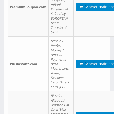
(EasyPay,
mBank,
Acheter mainten
PremiumCoupon.com
Przelewy24,
SafetyPay,
EUROPEAN
Bank
Transfer) /
Skrill
Bitcoin /
Perfect
Money /
Amazon
Payments
Acheter mainten
PlusInstant.com
(Visa,
Mastercard,
Amex,
Discover
Card, Diners
Club, JCB)
Bitcoin,
Altcoins /
Amazon Gift
Card (Visa,