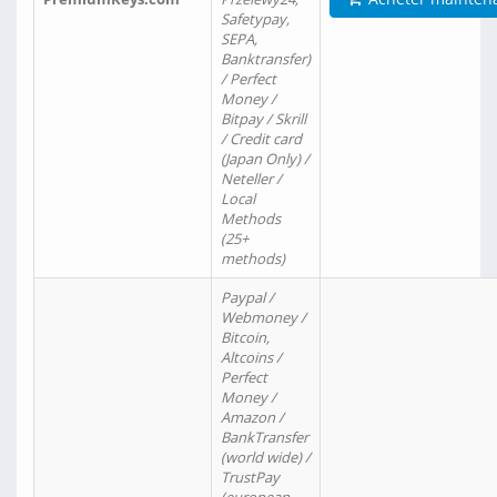
Safetypay,
SEPA,
Banktransfer)
/ Perfect
Money /
Bitpay / Skrill
/ Credit card
(Japan Only) /
Neteller /
Local
Methods
(25+
methods)
Paypal /
Webmoney /
Bitcoin,
Altcoins /
Perfect
Money /
Amazon /
BankTransfer
(world wide) /
TrustPay