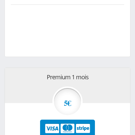
Premium 1 mois
5€