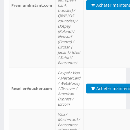
(european
Acheter mainten
PremiumInstant.com
bank
transfer) /
QIWI (CIS
countries) /
Dotpay
(Poland) /
Neosurf
(France) /
Bitcash (
Japan) / Ideal
/ Sofort/
Bancontact
Paypal / Visa
/ MasterCard
/ WebMoney
Acheter mainten
ResellerVoucher.com
/ Discover /
American
Express /
Bitcoin
Visa /
Mastercard /
Bancontact