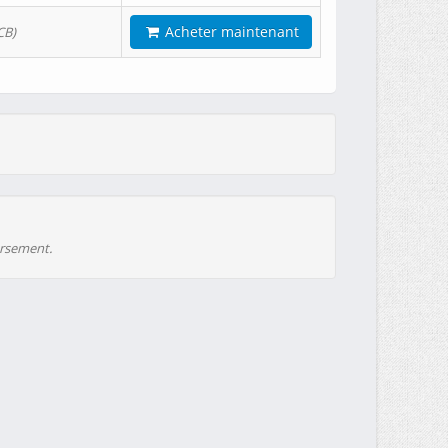
Acheter maintenant
CB)
ursement.