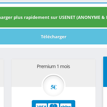
arger plus rapidement sur USENET (ANONYME & I
Télécharger
Premium 1 mois
5€