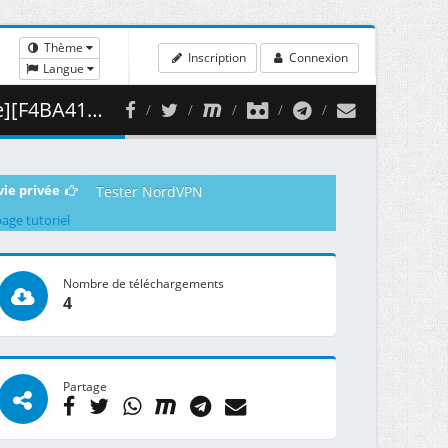
Thème
Inscription
Connexion
Langue
( 356.73 MB )
vie privée
Tester NordVPN
page tutoriel
Nombre de téléchargements
4
Partage