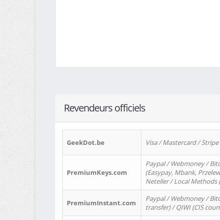
Revendeurs officiels
GeekDot.be
Visa / Mastercard / Stripe
Paypal / Webmoney / Bitc
PremiumKeys.com
(Easypay, Mbank, Przelewy2
Neteller / Local Methods
Paypal / Webmoney / Bitc
PremiumInstant.com
transfer) / QIWI (CIS coun