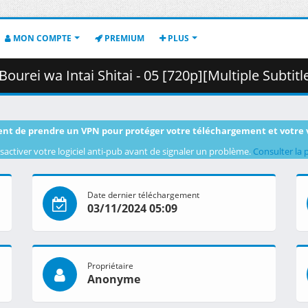
MON COMPTE
PREMIUM
PLUS
Intai Shitai - 05 [720p][Multiple Subtitle][F4BA41E4].mkv.002 
nt de prendre un VPN pour protéger votre téléchargement et votre 
sactiver votre logiciel anti-pub avant de signaler un problème.
Consulter la 
Date dernier téléchargement
03/11/2024 05:09
Propriétaire
Anonyme