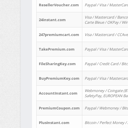
ResellerVoucher.com
Paypal / Visa / MasterCar
Visa / Mastercard / Banco
24instant.com
Carte Bleue / OKPay / Wi
247premiumcart.com
Visa / Mastercard / CCAv
TakePremium.com
Paypal / Visa / MasterCar
FileSharingKey.com
Paypal / Credit Card / Bitc
BuyPremiumKey.com
Paypal / Visa / Masterca
Webmoney / Coingate (BTC
AccountInstant.com
SafetyPay, EUROPEAN Bank
PremiumCoupon.com
Paypal / Webmoney / Bitc
PlusInstant.com
Bitcoin / Perfect Money /