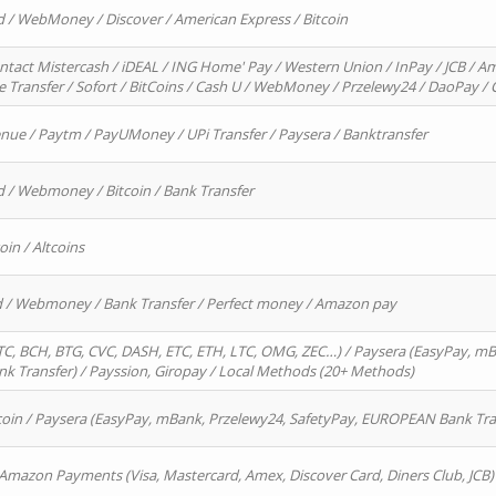
d / WebMoney / Discover / American Express / Bitcoin
ntact Mistercash / iDEAL / ING Home' Pay / Western Union / InPay / JCB / Am
re Transfer / Sofort / BitCoins / Cash U / WebMoney / Przelewy24 / DaoPay 
enue / Paytm / PayUMoney / UPi Transfer / Paysera / Banktransfer
d / Webmoney / Bitcoin / Bank Transfer
oin / Altcoins
rd / Webmoney / Bank Transfer / Perfect money / Amazon pay
, BCH, BTG, CVC, DASH, ETC, ETH, LTC, OMG, ZEC…) / Paysera (EasyPay, mB
 Transfer) / Payssion, Giropay / Local Methods (20+ Methods)
oin / Paysera (EasyPay, mBank, Przelewy24, SafetyPay, EUROPEAN Bank Transf
 Amazon Payments (Visa, Mastercard, Amex, Discover Card, Diners Club, JCB)