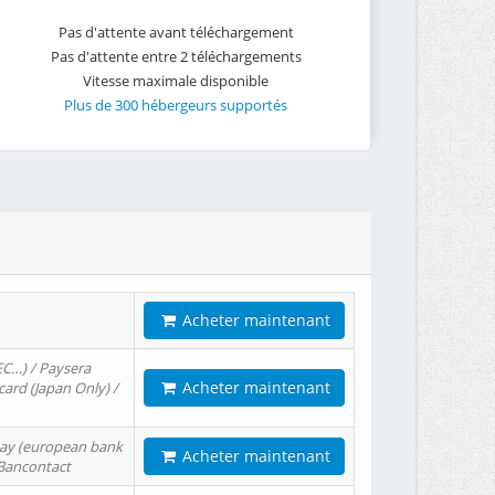
Pas d'attente avant téléchargement
Pas d'attente entre 2 téléchargements
Vitesse maximale disponible
Plus de 300 hébergeurs supportés
Acheter maintenant
EC…) / Paysera
Acheter maintenant
card (Japan Only) /
tPay (european bank
Acheter maintenant
/ Bancontact