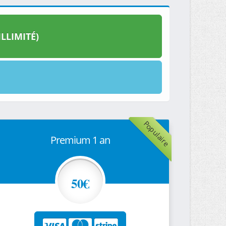
LLIMITÉ)
Populaire
Premium 1 an
50€