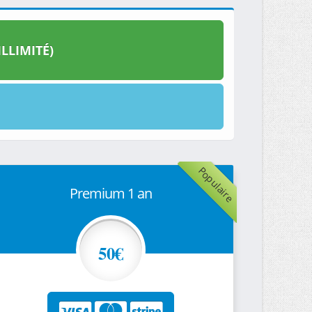
LLIMITÉ)
Populaire
Premium 1 an
50€