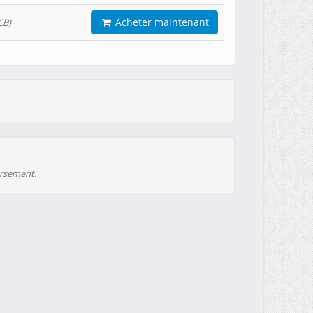
Acheter maintenant
CB)
ursement.