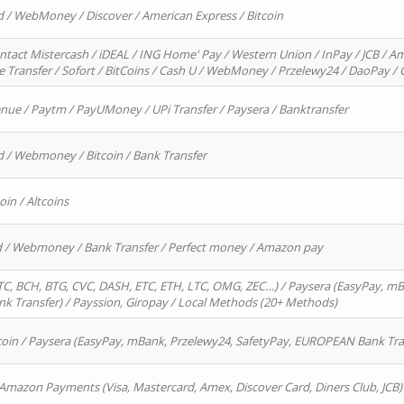
d / WebMoney / Discover / American Express / Bitcoin
ntact Mistercash / iDEAL / ING Home' Pay / Western Union / InPay / JCB / Am
re Transfer / Sofort / BitCoins / Cash U / WebMoney / Przelewy24 / DaoPay 
enue / Paytm / PayUMoney / UPi Transfer / Paysera / Banktransfer
d / Webmoney / Bitcoin / Bank Transfer
oin / Altcoins
rd / Webmoney / Bank Transfer / Perfect money / Amazon pay
, BCH, BTG, CVC, DASH, ETC, ETH, LTC, OMG, ZEC…) / Paysera (EasyPay, mB
 Transfer) / Payssion, Giropay / Local Methods (20+ Methods)
oin / Paysera (EasyPay, mBank, Przelewy24, SafetyPay, EUROPEAN Bank Transf
 Amazon Payments (Visa, Mastercard, Amex, Discover Card, Diners Club, JCB)