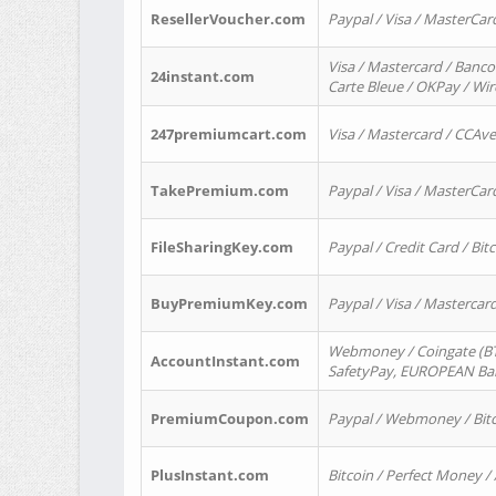
ResellerVoucher.com
Paypal / Visa / MasterCar
Visa / Mastercard / Banco
24instant.com
Carte Bleue / OKPay / Wi
247premiumcart.com
Visa / Mastercard / CCAv
TakePremium.com
Paypal / Visa / MasterCar
FileSharingKey.com
Paypal / Credit Card / Bitc
BuyPremiumKey.com
Paypal / Visa / Masterca
Webmoney / Coingate (BTC
AccountInstant.com
SafetyPay, EUROPEAN Bank
PremiumCoupon.com
Paypal / Webmoney / Bitc
PlusInstant.com
Bitcoin / Perfect Money /