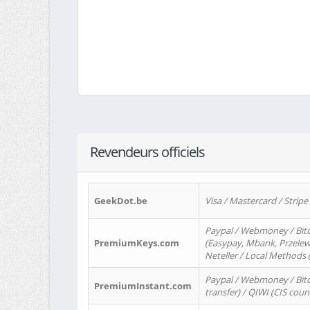
Revendeurs officiels
GeekDot.be
Visa / Mastercard / Stripe
Paypal / Webmoney / Bitc
PremiumKeys.com
(Easypay, Mbank, Przelewy2
Neteller / Local Methods
Paypal / Webmoney / Bitc
PremiumInstant.com
transfer) / QIWI (CIS coun