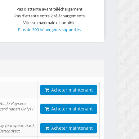
Pas d'attente avant téléchargement
Pas d'attente entre 2 téléchargements
Vitesse maximale disponible
Plus de 300 hébergeurs supportés
Acheter maintenant
EC…) / Paysera
Acheter maintenant
card (Japan Only) /
tPay (european bank
Acheter maintenant
/ Bancontact