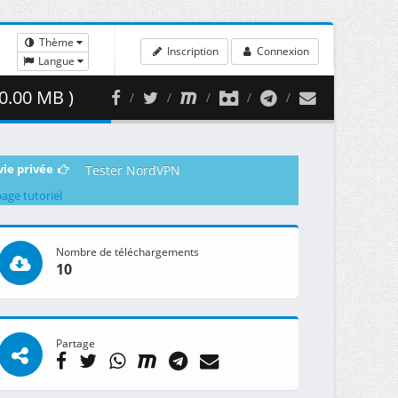
Thème
Inscription
Connexion
Langue
0.00 MB )
vie privée
Tester NordVPN
page tutoriel
Nombre de téléchargements
10
Partage