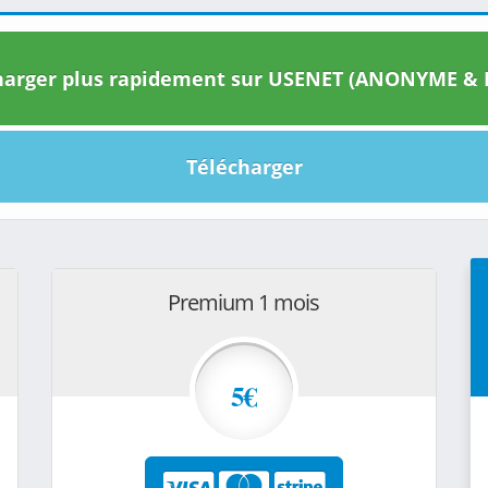
arger plus rapidement sur USENET (ANONYME & I
Télécharger
Premium 1 mois
5€