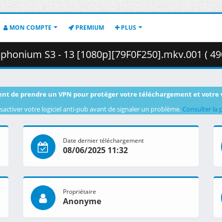
MON COMPTE
PREMIUM
PLUS
uphonium S3 - 13 [1080p][79F0F250].mkv.001 ( 49
nt de prendre un VPN pour protéger votre téléchargement et votre 
sactiver votre logiciel anti-pub avant de signaler un problème.
Consulter la 
Date dernier téléchargement
08/06/2025 11:32
Propriétaire
Anonyme