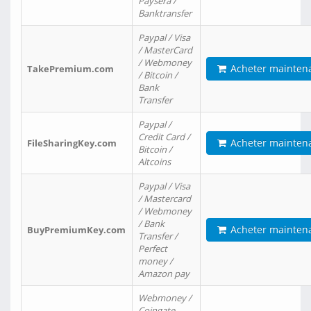
Paysera /
Banktransfer
Paypal / Visa
/ MasterCard
/ Webmoney
Acheter mainten
TakePremium.com
/ Bitcoin /
Bank
Transfer
Paypal /
Credit Card /
Acheter mainten
FileSharingKey.com
Bitcoin /
Altcoins
Paypal / Visa
/ Mastercard
/ Webmoney
/ Bank
Acheter mainten
BuyPremiumKey.com
Transfer /
Perfect
money /
Amazon pay
Webmoney /
Coingate