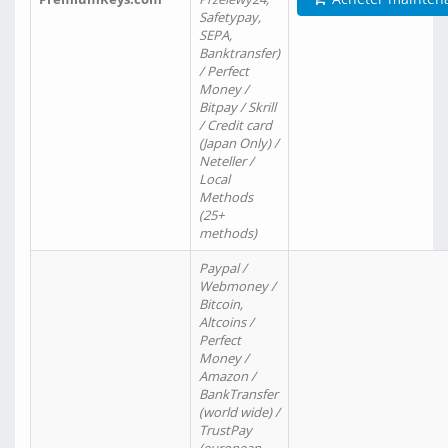
Safetypay,
SEPA,
Banktransfer)
/ Perfect
Money /
Bitpay / Skrill
/ Credit card
(Japan Only) /
Neteller /
Local
Methods
(25+
methods)
Paypal /
Webmoney /
Bitcoin,
Altcoins /
Perfect
Money /
Amazon /
BankTransfer
(world wide) /
TrustPay