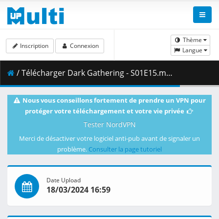
Thème
Inscription
Connexion
Langue
/ Télécharger Dark Gathering - S01E15.mkv.001 ( 466.44 MB )
Nous vous conseillons fortement de prendre un VPN pour
protéger votre téléchargement et votre vie privée
Tester NordVPN
Merci de désactiver votre logiciel anti-pub avant de signaler un
problème.
Consulter la page tutoriel
Date Upload
18/03/2024 16:59