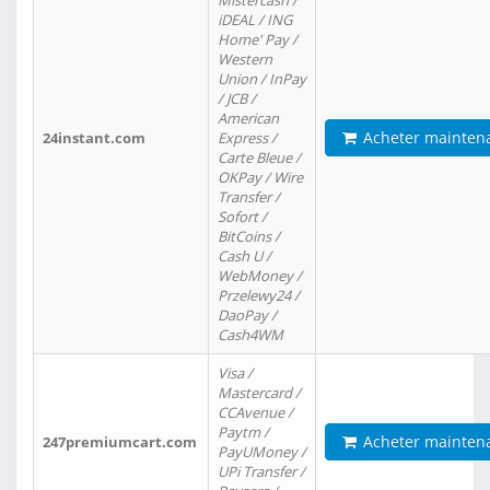
Mistercash /
iDEAL / ING
Home' Pay /
Western
Union / InPay
/ JCB /
American
Acheter mainten
24instant.com
Express /
Carte Bleue /
OKPay / Wire
Transfer /
Sofort /
BitCoins /
Cash U /
WebMoney /
Przelewy24 /
DaoPay /
Cash4WM
Visa /
Mastercard /
CCAvenue /
Paytm /
Acheter mainten
247premiumcart.com
PayUMoney /
UPi Transfer /