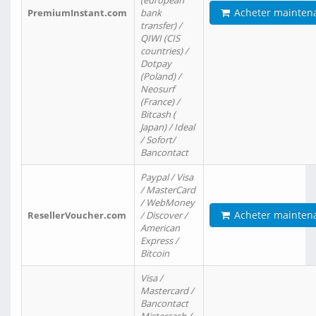
(european
Acheter mainten
PremiumInstant.com
bank
transfer) /
QIWI (CIS
countries) /
Dotpay
(Poland) /
Neosurf
(France) /
Bitcash (
Japan) / Ideal
/ Sofort/
Bancontact
Paypal / Visa
/ MasterCard
/ WebMoney
Acheter mainten
ResellerVoucher.com
/ Discover /
American
Express /
Bitcoin
Visa /
Mastercard /
Bancontact