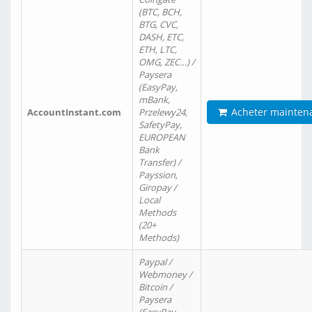
(BTC, BCH,
BTG, CVC,
DASH, ETC,
ETH, LTC,
OMG, ZEC…) /
Paysera
(EasyPay,
mBank,
Acheter mainten
AccountInstant.com
Przelewy24,
SafetyPay,
EUROPEAN
Bank
Transfer) /
Payssion,
Giropay /
Local
Methods
(20+
Methods)
Paypal /
Webmoney /
Bitcoin /
Paysera