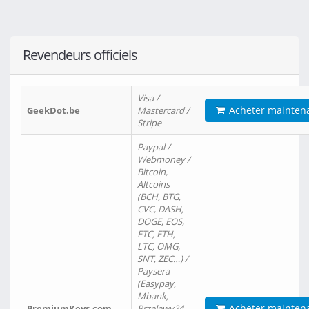
Revendeurs officiels
Visa /
Acheter mainten
GeekDot.be
Mastercard /
Stripe
Paypal /
Webmoney /
Bitcoin,
Altcoins
(BCH, BTG,
CVC, DASH,
DOGE, EOS,
ETC, ETH,
LTC, OMG,
SNT, ZEC…) /
Paysera
(Easypay,
Mbank,
Acheter mainten
PremiumKeys.com
Przelewy24,