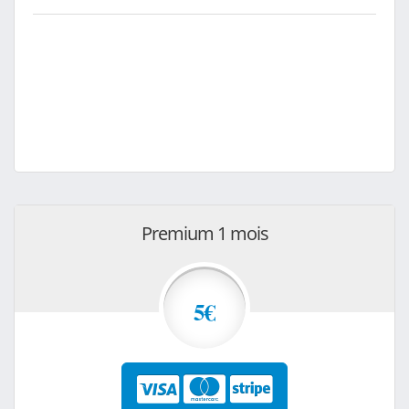
Premium 1 mois
5€