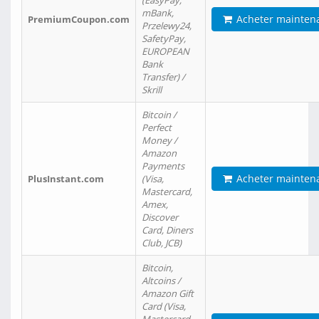
(EasyPay,
mBank,
Acheter mainten
PremiumCoupon.com
Przelewy24,
SafetyPay,
EUROPEAN
Bank
Transfer) /
Skrill
Bitcoin /
Perfect
Money /
Amazon
Payments
Acheter mainten
PlusInstant.com
(Visa,
Mastercard,
Amex,
Discover
Card, Diners
Club, JCB)
Bitcoin,
Altcoins /
Amazon Gift
Card (Visa,