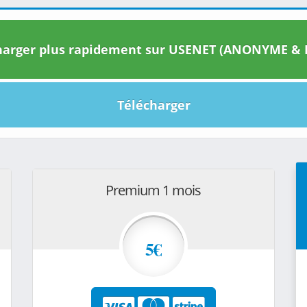
arger plus rapidement sur USENET (ANONYME & I
Télécharger
Premium 1 mois
5€