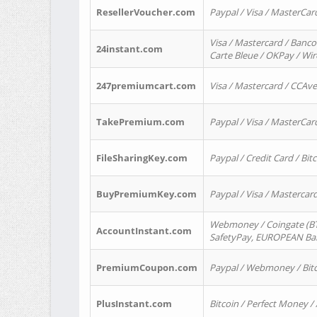
ResellerVoucher.com
Paypal / Visa / MasterCar
Visa / Mastercard / Banco
24instant.com
Carte Bleue / OKPay / Wi
247premiumcart.com
Visa / Mastercard / CCAv
TakePremium.com
Paypal / Visa / MasterCar
FileSharingKey.com
Paypal / Credit Card / Bitc
BuyPremiumKey.com
Paypal / Visa / Masterca
Webmoney / Coingate (BTC
AccountInstant.com
SafetyPay, EUROPEAN Bank
PremiumCoupon.com
Paypal / Webmoney / Bitc
PlusInstant.com
Bitcoin / Perfect Money /