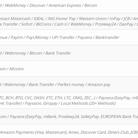
d / WebMoney / Discover / American Express / Bitcoin
ntact Mistercash / iDEAL / ING Home' Pay / Western Union / InPay / JCB / Am
re Transfer / Sofort / BitCoins / Cash U / WebMoney / Przelewy24 / DaoPay 
enue / Paytm / PayUMoney / UPi Transfer / Paysera / Banktransfer
d / Webmoney / Bitcoin / Bank Transfer
oin / Altcoins
rd / Webmoney / Bank Transfer / Perfect money / Amazon pay
, BCH, BTG, CVC, DASH, ETC, ETH, LTC, OMG, ZEC…) / Paysera (EasyPay, mB
 Transfer) / Payssion, Giropay / Local Methods (20+ Methods)
oin / Paysera (EasyPay, mBank, Przelewy24, SafetyPay, EUROPEAN Bank Transf
 Amazon Payments (Visa, Mastercard, Amex, Discover Card, Diners Club, JCB)