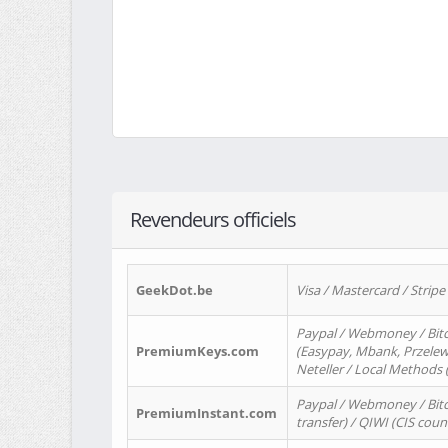
Revendeurs officiels
GeekDot.be
Visa / Mastercard / Stripe
Paypal / Webmoney / Bitc
PremiumKeys.com
(Easypay, Mbank, Przelewy2
Neteller / Local Methods
Paypal / Webmoney / Bitc
PremiumInstant.com
transfer) / QIWI (CIS coun