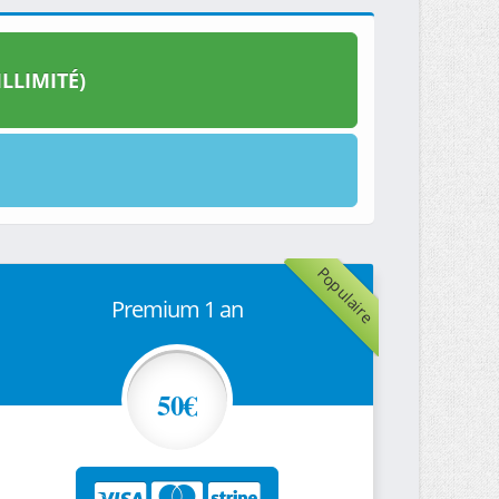
LLIMITÉ)
Populaire
Premium 1 an
50€