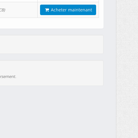
Acheter maintenant
CB)
ursement.