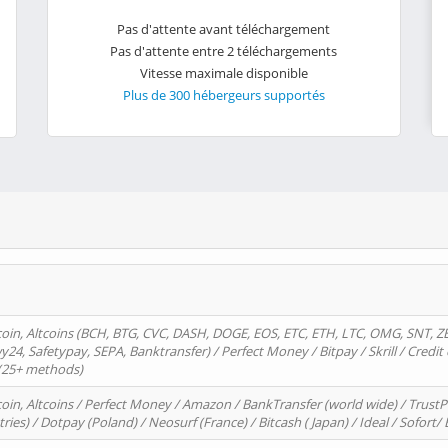
Pas d'attente avant téléchargement
Pas d'attente entre 2 téléchargements
Vitesse maximale disponible
Plus de 300 hébergeurs supportés
oin, Altcoins (BCH, BTG, CVC, DASH, DOGE, EOS, ETC, ETH, LTC, OMG, SNT, Z
4, Safetypay, SEPA, Banktransfer) / Perfect Money / Bitpay / Skrill / Credit 
 (25+ methods)
oin, Altcoins / Perfect Money / Amazon / BankTransfer (world wide) / Trus
tries) / Dotpay (Poland) / Neosurf (France) / Bitcash ( Japan) / Ideal / Sofort