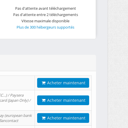
Pas d'attente avant téléchargement
Pas d'attente entre 2 téléchargements
Vitesse maximale disponible
Plus de 300 hébergeurs supportés
Acheter maintenant
EC…) / Paysera
Acheter maintenant
card (Japan Only) /
tPay (european bank
Acheter maintenant
/ Bancontact