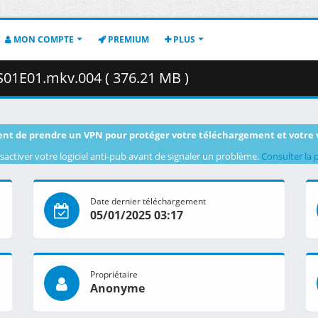
MON COMPTE
PREMIUM
PLUS
 S01E01.mkv.004 ( 376.21 MB )
nt de prendre un VPN pour protéger votre téléchargement et votre 
sactiver votre logiciel anti-pub avant de signaler un problème.
Consulter la 
Date dernier téléchargement
05/01/2025 03:17
Propriétaire
Anonyme