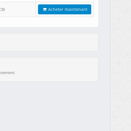
Acheter maintenant
CB)
ursement.