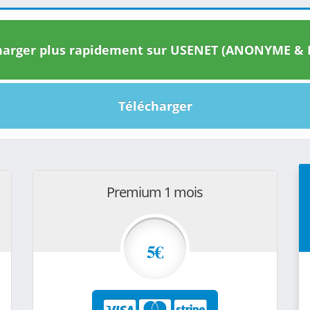
arger plus rapidement sur USENET (ANONYME & I
Télécharger
Premium 1 mois
5€