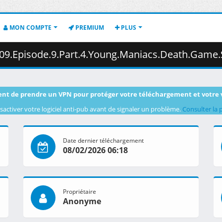
MON COMPTE
PREMIUM
PLUS
g.Maniacs.Death.Game.Stage.3.1080p.AMZN.WEB-DL.DUAL.DDP2.0.H.264-VARYG.mkv.003
nt de prendre un VPN pour protéger votre téléchargement et votre 
sactiver votre logiciel anti-pub avant de signaler un problème.
Consulter la 
Date dernier téléchargement
08/02/2026 06:18
Propriétaire
Anonyme