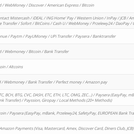
d / WebMoney / Discover / American Express / Bitcoin
ntact Mistercash / iDEAL / ING Home' Pay / Western Union / InPay / JCB / Am
re Transfer / Sofort / BitCoins / Cash U / WebMoney / Przelewy24 / DaoPay 
enue / Paytm / PayUMoney / UPi Transfer / Paysera / Banktransfer
d / Webmoney / Bitcoin / Bank Transfer
oin / Altcoins
rd / Webmoney / Bank Transfer / Perfect money / Amazon pay
, BCH, BTG, CVC, DASH, ETC, ETH, LTC, OMG, ZEC…) / Paysera (EasyPay, mB
 Transfer) / Payssion, Giropay / Local Methods (20+ Methods)
oin / Paysera (EasyPay, mBank, Przelewy24, SafetyPay, EUROPEAN Bank Transf
 Amazon Payments (Visa, Mastercard, Amex, Discover Card, Diners Club, JCB)