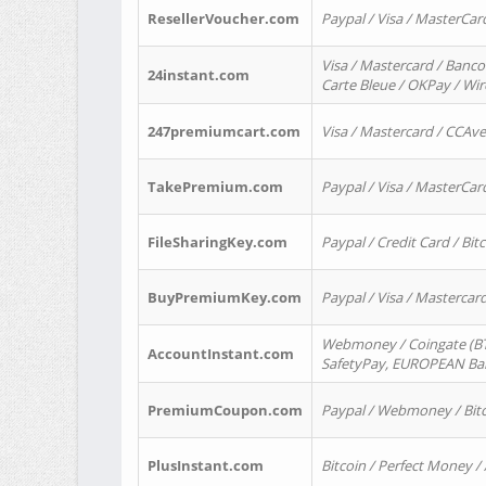
ResellerVoucher.com
Paypal / Visa / MasterCar
Visa / Mastercard / Banco
24instant.com
Carte Bleue / OKPay / Wi
247premiumcart.com
Visa / Mastercard / CCAv
TakePremium.com
Paypal / Visa / MasterCar
FileSharingKey.com
Paypal / Credit Card / Bitc
BuyPremiumKey.com
Paypal / Visa / Masterca
Webmoney / Coingate (BTC
AccountInstant.com
SafetyPay, EUROPEAN Bank
PremiumCoupon.com
Paypal / Webmoney / Bitc
PlusInstant.com
Bitcoin / Perfect Money /