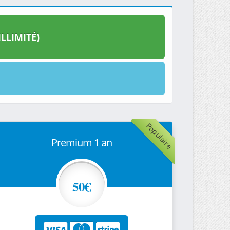
LLIMITÉ)
Populaire
Premium 1 an
50€