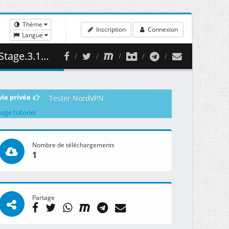
Thème
Inscription
Connexion
Langue
 ( 335.45 MB )
vie privée
Tester NordVPN
page tutoriel
Nombre de téléchargements
1
Partage