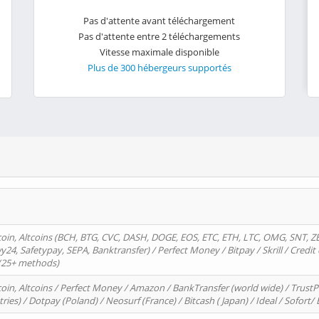
Pas d'attente avant téléchargement
Pas d'attente entre 2 téléchargements
Vitesse maximale disponible
Plus de 300 hébergeurs supportés
oin, Altcoins (BCH, BTG, CVC, DASH, DOGE, EOS, ETC, ETH, LTC, OMG, SNT, Z
4, Safetypay, SEPA, Banktransfer) / Perfect Money / Bitpay / Skrill / Credit 
 (25+ methods)
oin, Altcoins / Perfect Money / Amazon / BankTransfer (world wide) / Trus
tries) / Dotpay (Poland) / Neosurf (France) / Bitcash ( Japan) / Ideal / Sofort