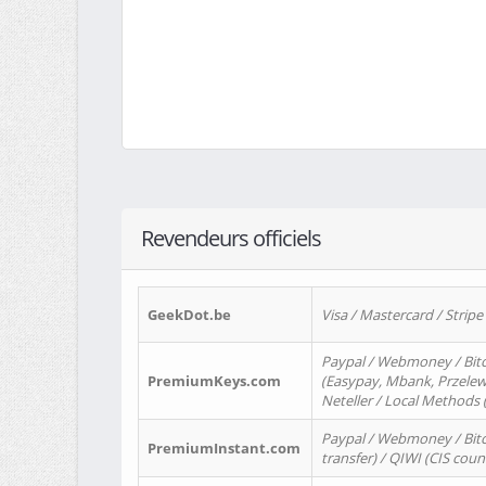
Revendeurs officiels
GeekDot.be
Visa / Mastercard / Stripe
Paypal / Webmoney / Bitc
PremiumKeys.com
(Easypay, Mbank, Przelewy2
Neteller / Local Methods
Paypal / Webmoney / Bitc
PremiumInstant.com
transfer) / QIWI (CIS coun