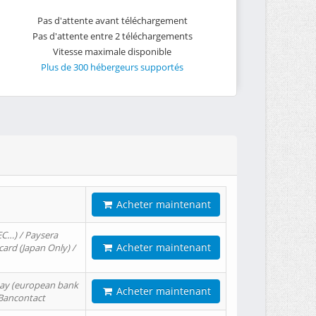
Pas d'attente avant téléchargement
Pas d'attente entre 2 téléchargements
Vitesse maximale disponible
Plus de 300 hébergeurs supportés
Acheter maintenant
EC…) / Paysera
Acheter maintenant
card (Japan Only) /
tPay (european bank
Acheter maintenant
/ Bancontact