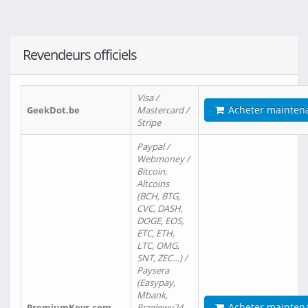
Revendeurs officiels
Visa /
Acheter mainten
GeekDot.be
Mastercard /
Stripe
Paypal /
Webmoney /
Bitcoin,
Altcoins
(BCH, BTG,
CVC, DASH,
DOGE, EOS,
ETC, ETH,
LTC, OMG,
SNT, ZEC…) /
Paysera
(Easypay,
Mbank,
Acheter mainten
PremiumKeys.com
Przelewy24,