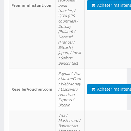
(european
Acheter mainten
PremiumInstant.com
bank
transfer) /
QIWI (CIS
countries) /
Dotpay
(Poland) /
Neosurf
(France) /
Bitcash (
Japan) / Ideal
/ Sofort/
Bancontact
Paypal / Visa
/ MasterCard
/ WebMoney
Acheter mainten
ResellerVoucher.com
/ Discover /
American
Express /
Bitcoin
Visa /
Mastercard /
Bancontact