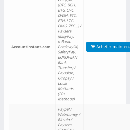
(BTC, BCH,
BTG, CVC,
DASH, ETC,
ETH, LTC,
OMG, ZEC…) /
Paysera
(EasyPay,
mBank,
Acheter mainten
AccountInstant.com
Przelewy24,
SafetyPay,
EUROPEAN
Bank
Transfer) /
Payssion,
Giropay /
Local
Methods
(20+
Methods)
Paypal /
Webmoney /
Bitcoin /
Paysera