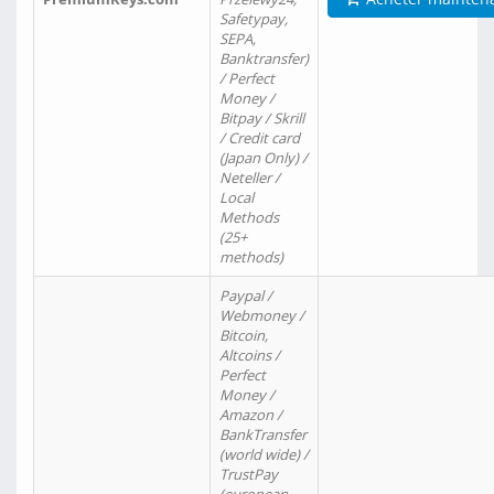
Safetypay,
SEPA,
Banktransfer)
/ Perfect
Money /
Bitpay / Skrill
/ Credit card
(Japan Only) /
Neteller /
Local
Methods
(25+
methods)
Paypal /
Webmoney /
Bitcoin,
Altcoins /
Perfect
Money /
Amazon /
BankTransfer
(world wide) /
TrustPay