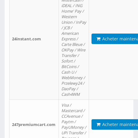
Mistercash /
iDEAL / ING
Home' Pay /
Western
Union / InPay
/ JCB /
American
Acheter mainten
24instant.com
Express /
Carte Bleue /
OKPay / Wire
Transfer /
Sofort /
BitCoins /
Cash U /
WebMoney /
Przelewy24 /
DaoPay /
Cash4WM
Visa /
Mastercard /
CCAvenue /
Paytm /
Acheter mainten
247premiumcart.com
PayUMoney /
UPi Transfer /