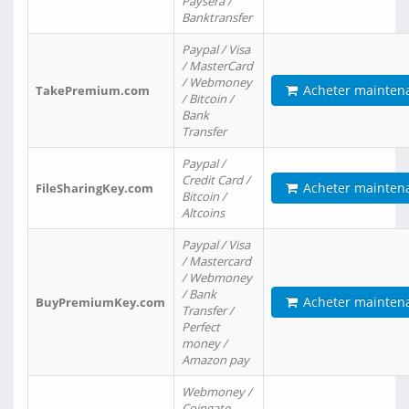
Paysera /
Banktransfer
Paypal / Visa
/ MasterCard
/ Webmoney
Acheter mainten
TakePremium.com
/ Bitcoin /
Bank
Transfer
Paypal /
Credit Card /
Acheter mainten
FileSharingKey.com
Bitcoin /
Altcoins
Paypal / Visa
/ Mastercard
/ Webmoney
/ Bank
Acheter mainten
BuyPremiumKey.com
Transfer /
Perfect
money /
Amazon pay
Webmoney /
Coingate