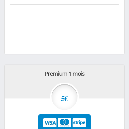
Premium 1 mois
5€