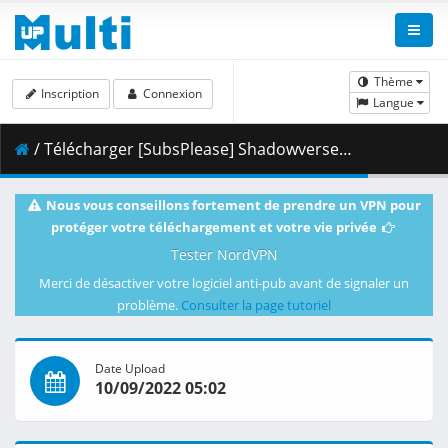
Thème
Inscription
Connexion
Langue
/ Télécharger [SubsPlease] Shadowverse Flame - 24 (1080p) [7CAC8DA5].mkv.001 ( 464.08 MB )
Nous vous conseillons fortement de prendre un VPN pour
protéger votre téléchargement et votre vie privée
Tester NordVPN
Merci de désactiver votre logiciel anti-pub avant de signaler un
problème.
Consulter la page tutoriel
Date Upload
10/09/2022 05:02