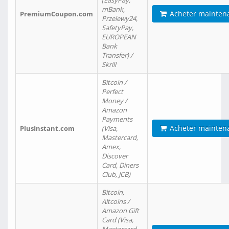
(EasyPay,
mBank,
Acheter mainten
PremiumCoupon.com
Przelewy24,
SafetyPay,
EUROPEAN
Bank
Transfer) /
Skrill
Bitcoin /
Perfect
Money /
Amazon
Payments
Acheter mainten
PlusInstant.com
(Visa,
Mastercard,
Amex,
Discover
Card, Diners
Club, JCB)
Bitcoin,
Altcoins /
Amazon Gift
Card (Visa,