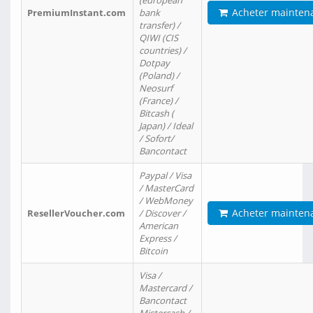
(european
Acheter mainten
PremiumInstant.com
bank
transfer) /
QIWI (CIS
countries) /
Dotpay
(Poland) /
Neosurf
(France) /
Bitcash (
Japan) / Ideal
/ Sofort/
Bancontact
Paypal / Visa
/ MasterCard
/ WebMoney
Acheter mainten
ResellerVoucher.com
/ Discover /
American
Express /
Bitcoin
Visa /
Mastercard /
Bancontact