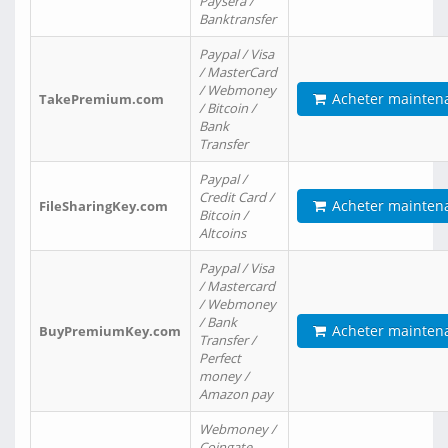
Paysera /
Banktransfer
Paypal / Visa
/ MasterCard
/ Webmoney
Acheter mainten
TakePremium.com
/ Bitcoin /
Bank
Transfer
Paypal /
Credit Card /
Acheter mainten
FileSharingKey.com
Bitcoin /
Altcoins
Paypal / Visa
/ Mastercard
/ Webmoney
/ Bank
Acheter mainten
BuyPremiumKey.com
Transfer /
Perfect
money /
Amazon pay
Webmoney /
Coingate