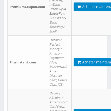
(EasyPay,
mBank,
Acheter mainten
PremiumCoupon.com
Przelewy24,
SafetyPay,
EUROPEAN
Bank
Transfer) /
Skrill
Bitcoin /
Perfect
Money /
Amazon
Payments
Acheter mainten
PlusInstant.com
(Visa,
Mastercard,
Amex,
Discover
Card, Diners
Club, JCB)
Bitcoin,
Altcoins /
Amazon Gift
Card (Visa,