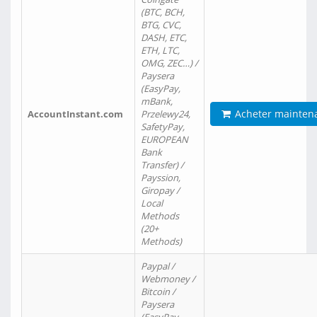
(BTC, BCH,
BTG, CVC,
DASH, ETC,
ETH, LTC,
OMG, ZEC…) /
Paysera
(EasyPay,
mBank,
Acheter mainten
AccountInstant.com
Przelewy24,
SafetyPay,
EUROPEAN
Bank
Transfer) /
Payssion,
Giropay /
Local
Methods
(20+
Methods)
Paypal /
Webmoney /
Bitcoin /
Paysera