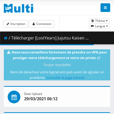
Thème
Inscription
Connexion
Langue
/ Télécharger [LostYears] Jujutsu Kaisen - 13 (WEB 1080p x264 10-bit AAC) [EC283DBF].mkv.002 ( 479.12 MB )
Nous vous conseillons fortement de prendre un VPN pour
protéger votre téléchargement et votre vie privée
Tester NordVPN
Merci de désactiver votre logiciel anti-pub avant de signaler un
problème.
Consulter la page tutoriel
Date Upload
29/03/2021 06:12