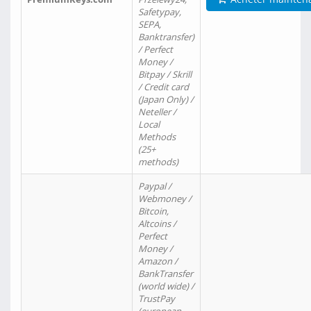
Safetypay,
SEPA,
Banktransfer)
/ Perfect
Money /
Bitpay / Skrill
/ Credit card
(Japan Only) /
Neteller /
Local
Methods
(25+
methods)
Paypal /
Webmoney /
Bitcoin,
Altcoins /
Perfect
Money /
Amazon /
BankTransfer
(world wide) /
TrustPay