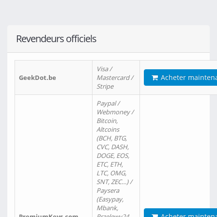
Revendeurs officiels
Visa /
Acheter mainten
GeekDot.be
Mastercard /
Stripe
Paypal /
Webmoney /
Bitcoin,
Altcoins
(BCH, BTG,
CVC, DASH,
DOGE, EOS,
ETC, ETH,
LTC, OMG,
SNT, ZEC…) /
Paysera
(Easypay,
Mbank,
Acheter mainten
PremiumKeys.com
Przelewy24,