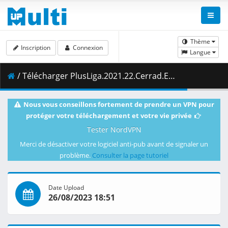
Thème
Inscription
Connexion
Langue
/ Télécharger PlusLiga.2021.22.Cerrad.Enea.Czarni.Radom.vs.Grupa.Azoty.ZAKSA.Kedzierzyn-Kozle.09.10.2021.1080i.PL.HDTV.maraarab.ts ( 4.28 GB )
Nous vous conseillons fortement de prendre un VPN pour
protéger votre téléchargement et votre vie privée
Tester NordVPN
Merci de désactiver votre logiciel anti-pub avant de signaler un
problème.
Consulter la page tutoriel
Date Upload
26/08/2023 18:51