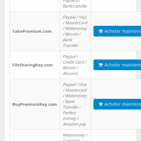
Paysera /
Banktransfer
Paypal / Visa
/ MasterCard
/ Webmoney
Acheter mainten
TakePremium.com
/ Bitcoin /
Bank
Transfer
Paypal /
Credit Card /
Acheter mainten
FileSharingKey.com
Bitcoin /
Altcoins
Paypal / Visa
/ Mastercard
/ Webmoney
/ Bank
Acheter mainten
BuyPremiumKey.com
Transfer /
Perfect
money /
Amazon pay
Webmoney /
Coingate