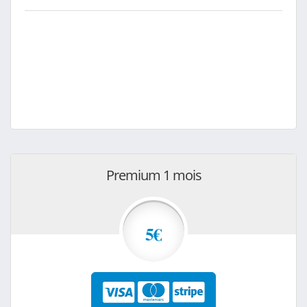
Premium 1 mois
5€