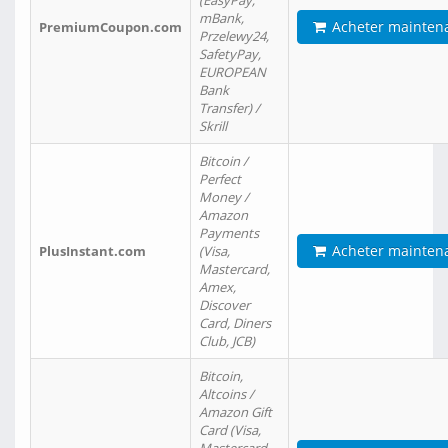
(EasyPay,
mBank,
Acheter mainten
PremiumCoupon.com
Przelewy24,
SafetyPay,
EUROPEAN
Bank
Transfer) /
Skrill
Bitcoin /
Perfect
Money /
Amazon
Payments
Acheter mainten
PlusInstant.com
(Visa,
Mastercard,
Amex,
Discover
Card, Diners
Club, JCB)
Bitcoin,
Altcoins /
Amazon Gift
Card (Visa,