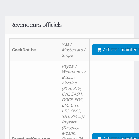
Revendeurs officiels
Visa /
Acheter mainten
GeekDot.be
Mastercard /
Stripe
Paypal /
Webmoney /
Bitcoin,
Altcoins
(BCH, BTG,
CVC, DASH,
DOGE, EOS,
ETC, ETH,
LTC, OMG,
SNT, ZEC…) /
Paysera
(Easypay,
Mbank,
Acheter mainten
PremiumKeys.com
Przelewy24,