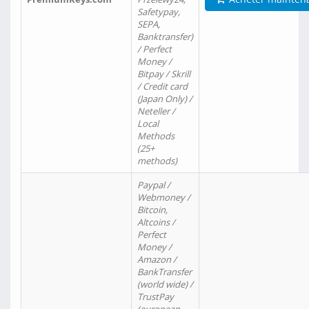
Safetypay,
SEPA,
Banktransfer)
/ Perfect
Money /
Bitpay / Skrill
/ Credit card
(Japan Only) /
Neteller /
Local
Methods
(25+
methods)
Paypal /
Webmoney /
Bitcoin,
Altcoins /
Perfect
Money /
Amazon /
BankTransfer
(world wide) /
TrustPay