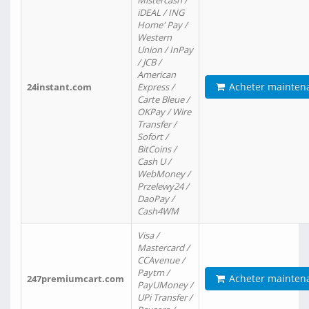
Mistercash /
iDEAL / ING
Home' Pay /
Western
Union / InPay
/ JCB /
American
Acheter mainten
24instant.com
Express /
Carte Bleue /
OKPay / Wire
Transfer /
Sofort /
BitCoins /
Cash U /
WebMoney /
Przelewy24 /
DaoPay /
Cash4WM
Visa /
Mastercard /
CCAvenue /
Paytm /
Acheter mainten
247premiumcart.com
PayUMoney /
UPi Transfer /