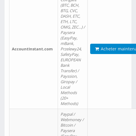
(BTC, BCH,
BTG, CVC,
DASH, ETC,
ETH, LTC,
OMG, ZEC…) /
Paysera
(EasyPay,
mBank,
Acheter mainten
AccountInstant.com
Przelewy24,
SafetyPay,
EUROPEAN
Bank
Transfer) /
Payssion,
Giropay /
Local
Methods
(20+
Methods)
Paypal /
Webmoney /
Bitcoin /
Paysera