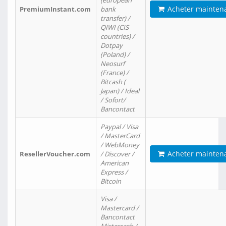
(european
Acheter mainten
PremiumInstant.com
bank
transfer) /
QIWI (CIS
countries) /
Dotpay
(Poland) /
Neosurf
(France) /
Bitcash (
Japan) / Ideal
/ Sofort/
Bancontact
Paypal / Visa
/ MasterCard
/ WebMoney
Acheter mainten
ResellerVoucher.com
/ Discover /
American
Express /
Bitcoin
Visa /
Mastercard /
Bancontact