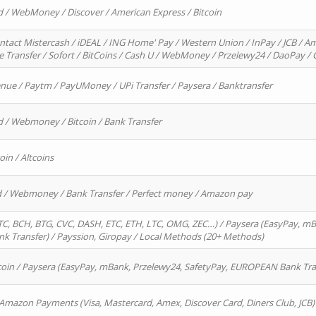
d / WebMoney / Discover / American Express / Bitcoin
ntact Mistercash / iDEAL / ING Home' Pay / Western Union / InPay / JCB / Am
re Transfer / Sofort / BitCoins / Cash U / WebMoney / Przelewy24 / DaoPay 
enue / Paytm / PayUMoney / UPi Transfer / Paysera / Banktransfer
d / Webmoney / Bitcoin / Bank Transfer
oin / Altcoins
rd / Webmoney / Bank Transfer / Perfect money / Amazon pay
, BCH, BTG, CVC, DASH, ETC, ETH, LTC, OMG, ZEC…) / Paysera (EasyPay, mB
 Transfer) / Payssion, Giropay / Local Methods (20+ Methods)
oin / Paysera (EasyPay, mBank, Przelewy24, SafetyPay, EUROPEAN Bank Transf
 Amazon Payments (Visa, Mastercard, Amex, Discover Card, Diners Club, JCB)