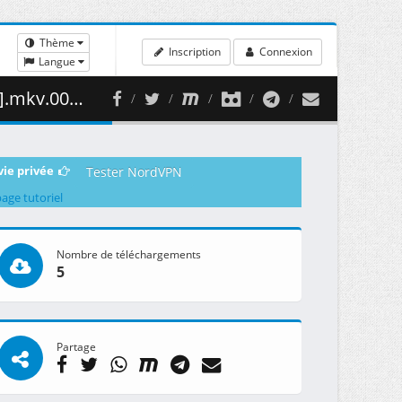
Thème
Inscription
Connexion
Langue
60.37 MB )
vie privée
Tester NordVPN
page tutoriel
Nombre de téléchargements
5
Partage