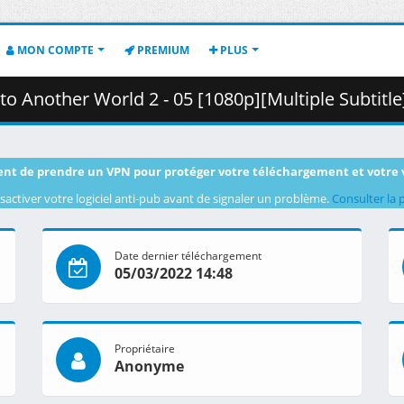
MON COMPTE
PREMIUM
PLUS
ther World 2 - 05 [1080p][Multiple Subtitle].mkv.001 ( 4
nt de prendre un VPN pour protéger votre téléchargement et votre 
sactiver votre logiciel anti-pub avant de signaler un problème.
Consulter la 
Date dernier téléchargement
05/03/2022 14:48
Propriétaire
Anonyme