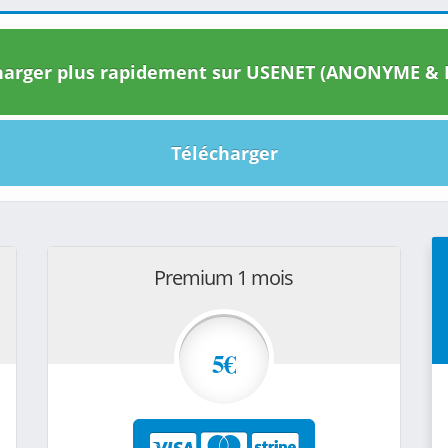
arger plus rapidement sur USENET (ANONYME & I
Télécharger
Premium 1 mois
5€