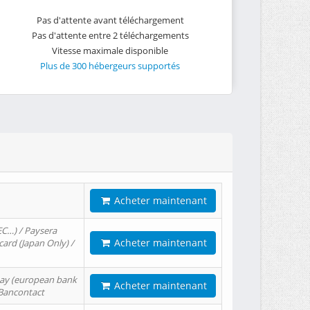
Pas d'attente avant téléchargement
Pas d'attente entre 2 téléchargements
Vitesse maximale disponible
Plus de 300 hébergeurs supportés
Acheter maintenant
EC…) / Paysera
Acheter maintenant
card (Japan Only) /
tPay (european bank
Acheter maintenant
/ Bancontact