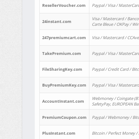
ResellerVoucher.com
Paypal / Visa / MasterCar
Visa / Mastercard / Banco
24instant.com
Carte Bleue / OKPay / Wi
247premiumcart.com
Visa / Mastercard / CCAv
TakePremium.com
Paypal / Visa / MasterCar
FileSharingKey.com
Paypal / Credit Card / Bitc
BuyPremiumKey.com
Paypal / Visa / Masterca
Webmoney / Coingate (BTC
AccountInstant.com
SafetyPay, EUROPEAN Bank
PremiumCoupon.com
Paypal / Webmoney / Bitc
PlusInstant.com
Bitcoin / Perfect Money /