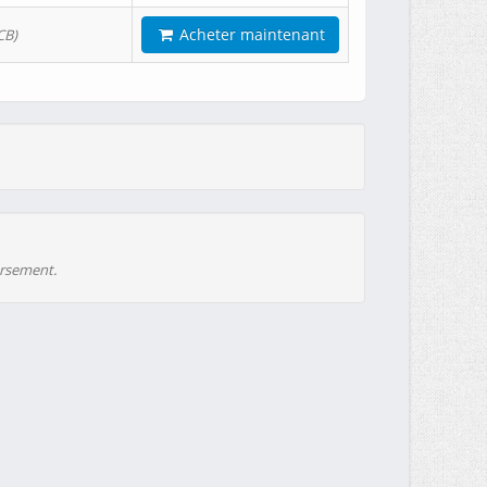
Acheter maintenant
CB)
ursement.