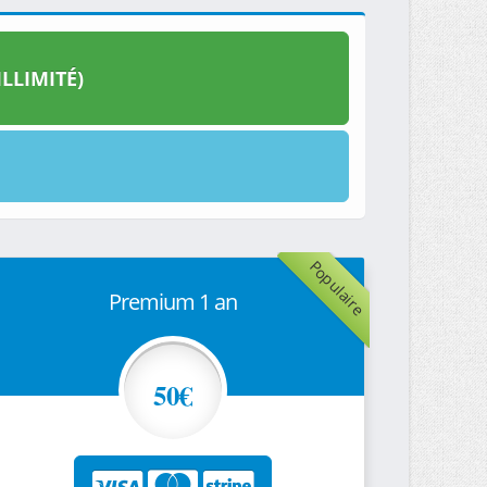
LLIMITÉ)
Populaire
Premium 1 an
50€