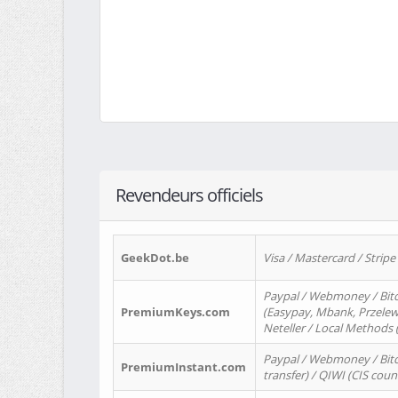
Revendeurs officiels
GeekDot.be
Visa / Mastercard / Stripe
Paypal / Webmoney / Bitc
PremiumKeys.com
(Easypay, Mbank, Przelewy2
Neteller / Local Methods
Paypal / Webmoney / Bitc
PremiumInstant.com
transfer) / QIWI (CIS coun