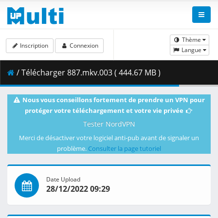
Thème
Inscription
Connexion
Langue
/ Télécharger 887.mkv.003 ( 444.67 MB )
Nous vous conseillons fortement de prendre un VPN pour
protéger votre téléchargement et votre vie privée
Tester NordVPN
Merci de désactiver votre logiciel anti-pub avant de signaler un
problème.
Consulter la page tutoriel
Date Upload
28/12/2022 09:29