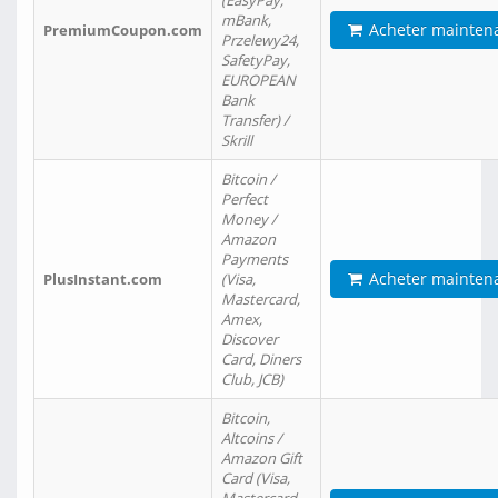
(EasyPay,
mBank,
Acheter mainten
PremiumCoupon.com
Przelewy24,
SafetyPay,
EUROPEAN
Bank
Transfer) /
Skrill
Bitcoin /
Perfect
Money /
Amazon
Payments
Acheter mainten
PlusInstant.com
(Visa,
Mastercard,
Amex,
Discover
Card, Diners
Club, JCB)
Bitcoin,
Altcoins /
Amazon Gift
Card (Visa,