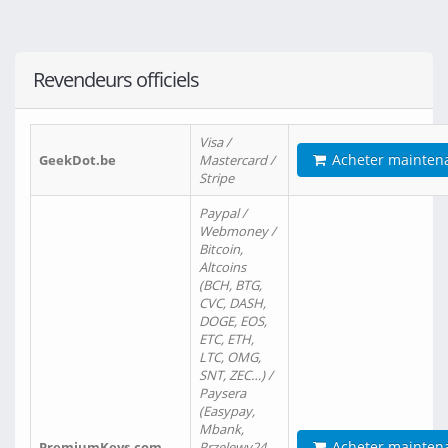
Revendeurs officiels
Visa /
Acheter mainten
GeekDot.be
Mastercard /
Stripe
Paypal /
Webmoney /
Bitcoin,
Altcoins
(BCH, BTG,
CVC, DASH,
DOGE, EOS,
ETC, ETH,
LTC, OMG,
SNT, ZEC…) /
Paysera
(Easypay,
Mbank,
Acheter mainten
PremiumKeys.com
Przelewy24,