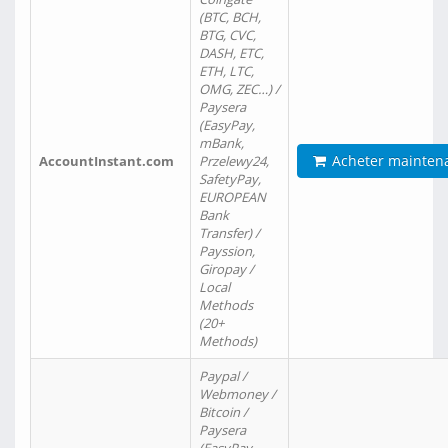
(BTC, BCH,
BTG, CVC,
DASH, ETC,
ETH, LTC,
OMG, ZEC…) /
Paysera
(EasyPay,
mBank,
Acheter mainten
AccountInstant.com
Przelewy24,
SafetyPay,
EUROPEAN
Bank
Transfer) /
Payssion,
Giropay /
Local
Methods
(20+
Methods)
Paypal /
Webmoney /
Bitcoin /
Paysera