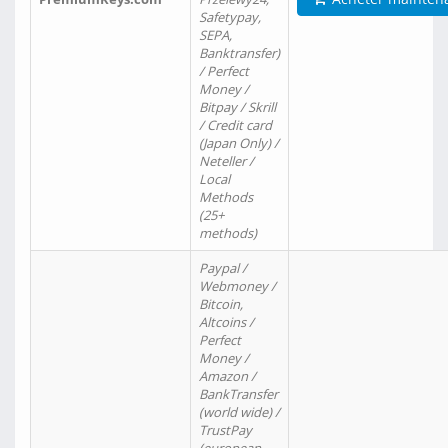
Safetypay,
SEPA,
Banktransfer)
/ Perfect
Money /
Bitpay / Skrill
/ Credit card
(Japan Only) /
Neteller /
Local
Methods
(25+
methods)
Paypal /
Webmoney /
Bitcoin,
Altcoins /
Perfect
Money /
Amazon /
BankTransfer
(world wide) /
TrustPay