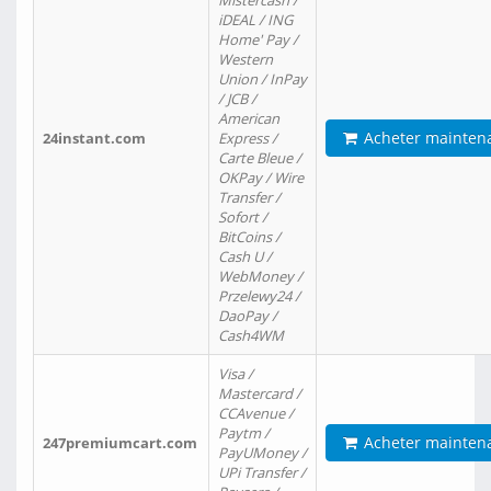
Mistercash /
iDEAL / ING
Home' Pay /
Western
Union / InPay
/ JCB /
American
Acheter mainten
24instant.com
Express /
Carte Bleue /
OKPay / Wire
Transfer /
Sofort /
BitCoins /
Cash U /
WebMoney /
Przelewy24 /
DaoPay /
Cash4WM
Visa /
Mastercard /
CCAvenue /
Paytm /
Acheter mainten
247premiumcart.com
PayUMoney /
UPi Transfer /