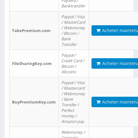
Paysera /
Banktransfer
Paypal / Visa
/ MasterCard
/ Webmoney
Acheter mainten
TakePremium.com
/ Bitcoin /
Bank
Transfer
Paypal /
Credit Card /
Acheter mainten
FileSharingKey.com
Bitcoin /
Altcoins
Paypal / Visa
/ Mastercard
/ Webmoney
/ Bank
Acheter mainten
BuyPremiumKey.com
Transfer /
Perfect
money /
Amazon pay
Webmoney /
Coingate