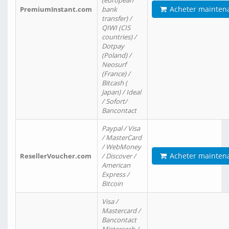
(european
Acheter mainten
PremiumInstant.com
bank
transfer) /
QIWI (CIS
countries) /
Dotpay
(Poland) /
Neosurf
(France) /
Bitcash (
Japan) / Ideal
/ Sofort/
Bancontact
Paypal / Visa
/ MasterCard
/ WebMoney
Acheter mainten
ResellerVoucher.com
/ Discover /
American
Express /
Bitcoin
Visa /
Mastercard /
Bancontact