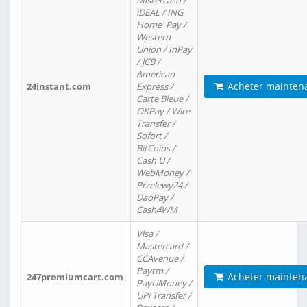
Mistercash /
iDEAL / ING
Home' Pay /
Western
Union / InPay
/ JCB /
American
Acheter mainten
24instant.com
Express /
Carte Bleue /
OKPay / Wire
Transfer /
Sofort /
BitCoins /
Cash U /
WebMoney /
Przelewy24 /
DaoPay /
Cash4WM
Visa /
Mastercard /
CCAvenue /
Paytm /
Acheter mainten
247premiumcart.com
PayUMoney /
UPi Transfer /