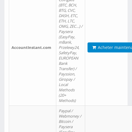
(BTC, BCH,
BTG, CVC,
DASH, ETC,
ETH, LTC,
OMG, ZEC…) /
Paysera
(EasyPay,
mBank,
Acheter mainten
AccountInstant.com
Przelewy24,
SafetyPay,
EUROPEAN
Bank
Transfer) /
Payssion,
Giropay /
Local
Methods
(20+
Methods)
Paypal /
Webmoney /
Bitcoin /
Paysera