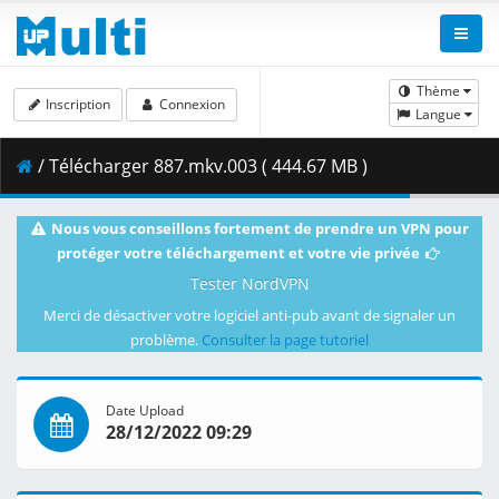
Thème
Inscription
Connexion
Langue
/ Télécharger 887.mkv.003 ( 444.67 MB )
Nous vous conseillons fortement de prendre un VPN pour
protéger votre téléchargement et votre vie privée
Tester NordVPN
Merci de désactiver votre logiciel anti-pub avant de signaler un
problème.
Consulter la page tutoriel
Date Upload
28/12/2022 09:29