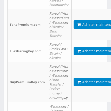
Paysera /
Banktransfer
Paypal / Visa
/ MasterCard
/ Webmoney
Acheter mainten
TakePremium.com
/ Bitcoin /
Bank
Transfer
Paypal /
Credit Card /
Acheter mainten
FileSharingKey.com
Bitcoin /
Altcoins
Paypal / Visa
/ Mastercard
/ Webmoney
/ Bank
Acheter mainten
BuyPremiumKey.com
Transfer /
Perfect
money /
Amazon pay
Webmoney /
Coingate