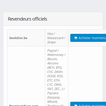
Revendeurs officiels
Visa /
Acheter mainten
GeekDot.be
Mastercard /
Stripe
Paypal /
Webmoney /
Bitcoin,
Altcoins
(BCH, BTG,
CVC, DASH,
DOGE, EOS,
ETC, ETH,
LTC, OMG,
SNT, ZEC…) /
Paysera
(Easypay,
Mbank,
Acheter mainten
PremiumKeys.com
Przelewy24,