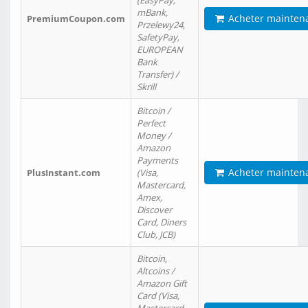
(EasyPay,
mBank,
Acheter mainten
PremiumCoupon.com
Przelewy24,
SafetyPay,
EUROPEAN
Bank
Transfer) /
Skrill
Bitcoin /
Perfect
Money /
Amazon
Payments
Acheter mainten
PlusInstant.com
(Visa,
Mastercard,
Amex,
Discover
Card, Diners
Club, JCB)
Bitcoin,
Altcoins /
Amazon Gift
Card (Visa,