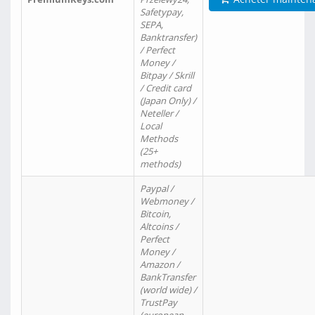
Safetypay,
SEPA,
Banktransfer)
/ Perfect
Money /
Bitpay / Skrill
/ Credit card
(Japan Only) /
Neteller /
Local
Methods
(25+
methods)
Paypal /
Webmoney /
Bitcoin,
Altcoins /
Perfect
Money /
Amazon /
BankTransfer
(world wide) /
TrustPay