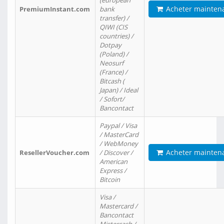
(european
Acheter mainten
PremiumInstant.com
bank
transfer) /
QIWI (CIS
countries) /
Dotpay
(Poland) /
Neosurf
(France) /
Bitcash (
Japan) / Ideal
/ Sofort/
Bancontact
Paypal / Visa
/ MasterCard
/ WebMoney
Acheter mainten
ResellerVoucher.com
/ Discover /
American
Express /
Bitcoin
Visa /
Mastercard /
Bancontact