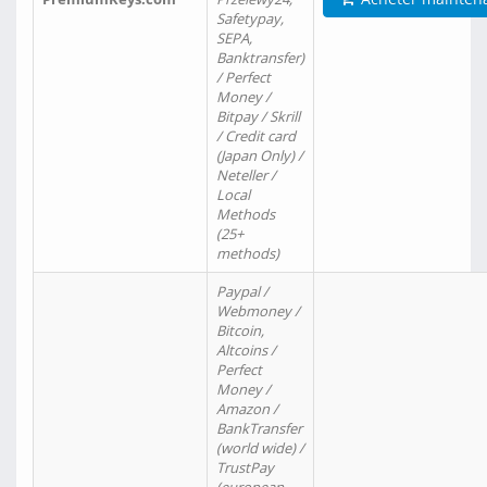
Safetypay,
SEPA,
Banktransfer)
/ Perfect
Money /
Bitpay / Skrill
/ Credit card
(Japan Only) /
Neteller /
Local
Methods
(25+
methods)
Paypal /
Webmoney /
Bitcoin,
Altcoins /
Perfect
Money /
Amazon /
BankTransfer
(world wide) /
TrustPay