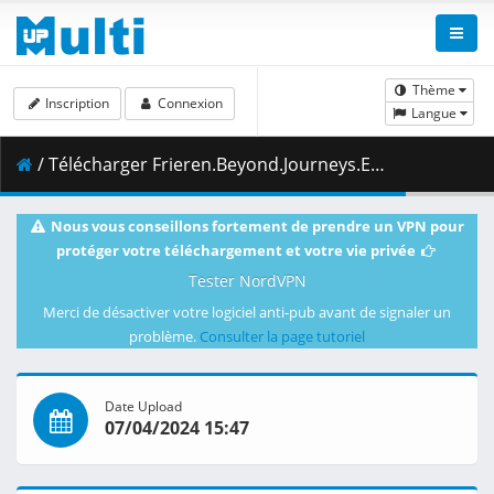
Thème
Inscription
Connexion
Langue
/ Télécharger Frieren.Beyond.Journeys.End.S01E28.1080p.WEBRip.x265.DDP.2.0-ZeroBuild.mkv.005 ( 433.92 MB )
Nous vous conseillons fortement de prendre un VPN pour
protéger votre téléchargement et votre vie privée
Tester NordVPN
Merci de désactiver votre logiciel anti-pub avant de signaler un
problème.
Consulter la page tutoriel
Date Upload
07/04/2024 15:47