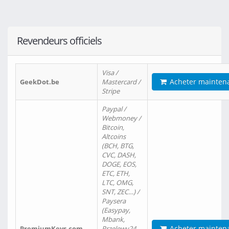
Revendeurs officiels
Visa /
Acheter mainten
GeekDot.be
Mastercard /
Stripe
Paypal /
Webmoney /
Bitcoin,
Altcoins
(BCH, BTG,
CVC, DASH,
DOGE, EOS,
ETC, ETH,
LTC, OMG,
SNT, ZEC…) /
Paysera
(Easypay,
Mbank,
Acheter mainten
PremiumKeys.com
Przelewy24,