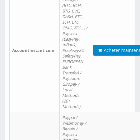
(BTC, BCH,
BTG, CVC,
DASH, ETC,
ETH, LTC,
OMG, ZEC…) /
Paysera
(EasyPay,
mBank,
Acheter mainten
AccountInstant.com
Przelewy24,
SafetyPay,
EUROPEAN
Bank
Transfer) /
Payssion,
Giropay /
Local
Methods
(20+
Methods)
Paypal /
Webmoney /
Bitcoin /
Paysera