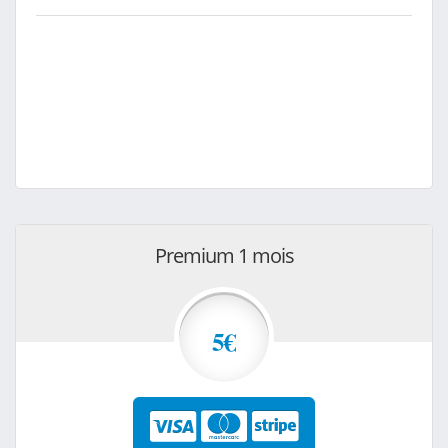
Premium 1 mois
5€