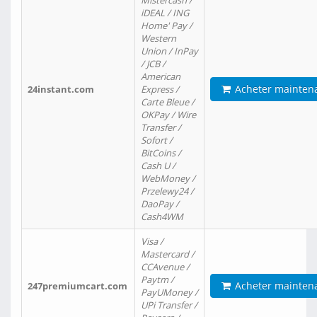
Mistercash /
iDEAL / ING
Home' Pay /
Western
Union / InPay
/ JCB /
American
Acheter mainten
24instant.com
Express /
Carte Bleue /
OKPay / Wire
Transfer /
Sofort /
BitCoins /
Cash U /
WebMoney /
Przelewy24 /
DaoPay /
Cash4WM
Visa /
Mastercard /
CCAvenue /
Paytm /
Acheter mainten
247premiumcart.com
PayUMoney /
UPi Transfer /