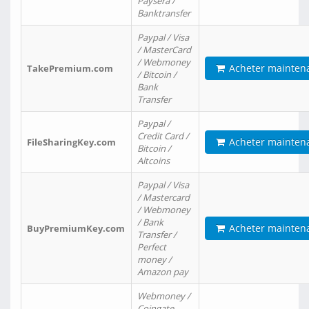
Paysera /
Banktransfer
Paypal / Visa
/ MasterCard
/ Webmoney
Acheter mainten
TakePremium.com
/ Bitcoin /
Bank
Transfer
Paypal /
Credit Card /
Acheter mainten
FileSharingKey.com
Bitcoin /
Altcoins
Paypal / Visa
/ Mastercard
/ Webmoney
/ Bank
Acheter mainten
BuyPremiumKey.com
Transfer /
Perfect
money /
Amazon pay
Webmoney /
Coingate