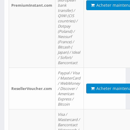
(european
Acheter mainten
PremiumInstant.com
bank
transfer) /
QIWI (CIS
countries) /
Dotpay
(Poland) /
Neosurf
(France) /
Bitcash (
Japan) / Ideal
/ Sofort/
Bancontact
Paypal / Visa
/ MasterCard
/ WebMoney
Acheter mainten
ResellerVoucher.com
/ Discover /
American
Express /
Bitcoin
Visa /
Mastercard /
Bancontact