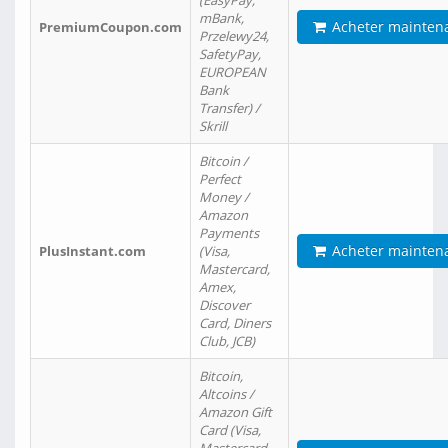
(EasyPay,
mBank,
Acheter mainten
PremiumCoupon.com
Przelewy24,
SafetyPay,
EUROPEAN
Bank
Transfer) /
Skrill
Bitcoin /
Perfect
Money /
Amazon
Payments
Acheter mainten
PlusInstant.com
(Visa,
Mastercard,
Amex,
Discover
Card, Diners
Club, JCB)
Bitcoin,
Altcoins /
Amazon Gift
Card (Visa,