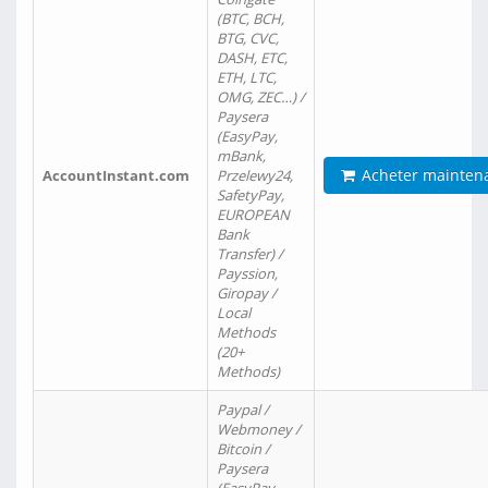
(BTC, BCH,
BTG, CVC,
DASH, ETC,
ETH, LTC,
OMG, ZEC…) /
Paysera
(EasyPay,
mBank,
Acheter mainten
AccountInstant.com
Przelewy24,
SafetyPay,
EUROPEAN
Bank
Transfer) /
Payssion,
Giropay /
Local
Methods
(20+
Methods)
Paypal /
Webmoney /
Bitcoin /
Paysera