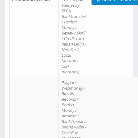
Safetypay,
SEPA,
Banktransfer)
/ Perfect
Money /
Bitpay / Skrill
/ Credit card
(Japan Only) /
Neteller /
Local
Methods
(25+
methods)
Paypal /
Webmoney /
Bitcoin,
Altcoins /
Perfect
Money /
Amazon /
BankTransfer
(world wide) /
TrustPay