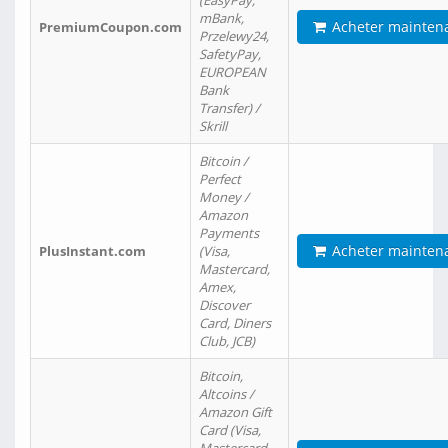
(EasyPay,
mBank,
Acheter mainten
PremiumCoupon.com
Przelewy24,
SafetyPay,
EUROPEAN
Bank
Transfer) /
Skrill
Bitcoin /
Perfect
Money /
Amazon
Payments
Acheter mainten
PlusInstant.com
(Visa,
Mastercard,
Amex,
Discover
Card, Diners
Club, JCB)
Bitcoin,
Altcoins /
Amazon Gift
Card (Visa,