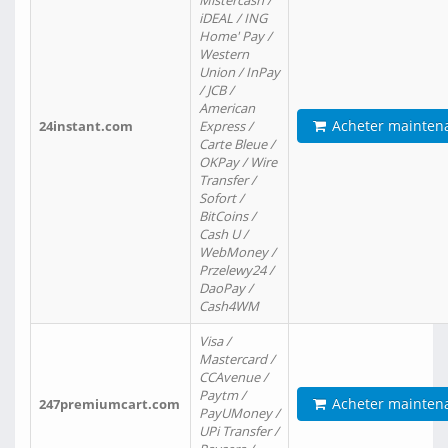
Mistercash /
iDEAL / ING
Home' Pay /
Western
Union / InPay
/ JCB /
American
Acheter mainten
24instant.com
Express /
Carte Bleue /
OKPay / Wire
Transfer /
Sofort /
BitCoins /
Cash U /
WebMoney /
Przelewy24 /
DaoPay /
Cash4WM
Visa /
Mastercard /
CCAvenue /
Paytm /
Acheter mainten
247premiumcart.com
PayUMoney /
UPi Transfer /