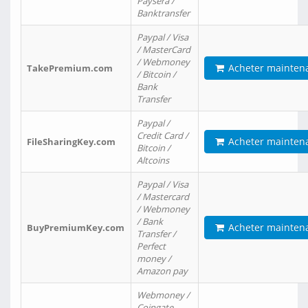
Paysera /
Banktransfer
Paypal / Visa
/ MasterCard
/ Webmoney
Acheter mainten
TakePremium.com
/ Bitcoin /
Bank
Transfer
Paypal /
Credit Card /
Acheter mainten
FileSharingKey.com
Bitcoin /
Altcoins
Paypal / Visa
/ Mastercard
/ Webmoney
/ Bank
Acheter mainten
BuyPremiumKey.com
Transfer /
Perfect
money /
Amazon pay
Webmoney /
Coingate