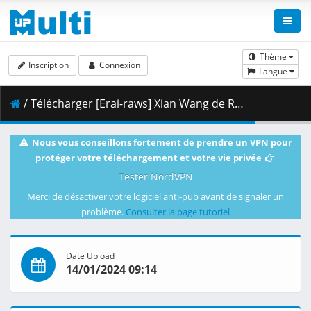
Thème
Inscription
Connexion
Langue
/ Télécharger [Erai-raws] Xian Wang de Richang Shenghuo 4 - 06 [1080p][HEVC][Multiple Subtitle][38894464].mkv.002 ( 285.79 MB )
Nous vous conseillons fortement de prendre un VPN pour
protéger votre téléchargement et votre vie privée
Tester NordVPN
Merci de désactiver votre logiciel anti-pub avant de signaler un
problème.
Consulter la page tutoriel
Date Upload
14/01/2024 09:14