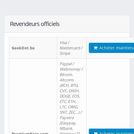
Revendeurs officiels
Visa /
Acheter mainten
GeekDot.be
Mastercard /
Stripe
Paypal /
Webmoney /
Bitcoin,
Altcoins
(BCH, BTG,
CVC, DASH,
DOGE, EOS,
ETC, ETH,
LTC, OMG,
SNT, ZEC…) /
Paysera
(Easypay,
Mbank,
Acheter mainten
PremiumKeys.com
Przelewy24,