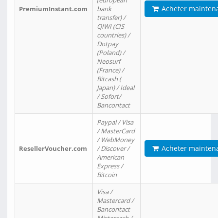
(european
Acheter mainten
PremiumInstant.com
bank
transfer) /
QIWI (CIS
countries) /
Dotpay
(Poland) /
Neosurf
(France) /
Bitcash (
Japan) / Ideal
/ Sofort/
Bancontact
Paypal / Visa
/ MasterCard
/ WebMoney
Acheter mainten
ResellerVoucher.com
/ Discover /
American
Express /
Bitcoin
Visa /
Mastercard /
Bancontact