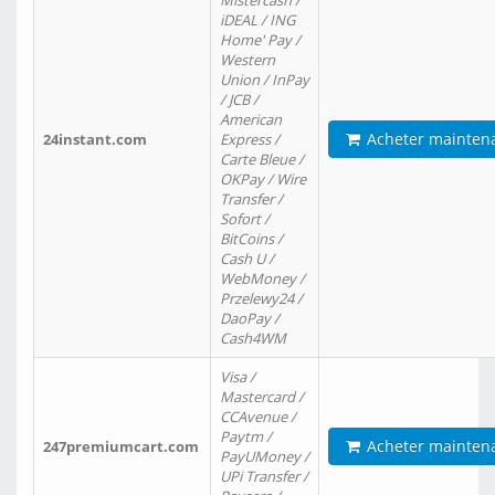
Mistercash /
iDEAL / ING
Home' Pay /
Western
Union / InPay
/ JCB /
American
Acheter mainten
24instant.com
Express /
Carte Bleue /
OKPay / Wire
Transfer /
Sofort /
BitCoins /
Cash U /
WebMoney /
Przelewy24 /
DaoPay /
Cash4WM
Visa /
Mastercard /
CCAvenue /
Paytm /
Acheter mainten
247premiumcart.com
PayUMoney /
UPi Transfer /