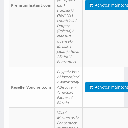
(european
Acheter mainten
PremiumInstant.com
bank
transfer) /
QIWI (CIS
countries) /
Dotpay
(Poland) /
Neosurf
(France) /
Bitcash (
Japan) / Ideal
/ Sofort/
Bancontact
Paypal / Visa
/ MasterCard
/ WebMoney
Acheter mainten
ResellerVoucher.com
/ Discover /
American
Express /
Bitcoin
Visa /
Mastercard /
Bancontact