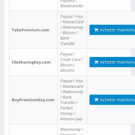
Paysera /
Banktransfer
Paypal / Visa
/ MasterCard
/ Webmoney
Acheter mainten
TakePremium.com
/ Bitcoin /
Bank
Transfer
Paypal /
Credit Card /
Acheter mainten
FileSharingKey.com
Bitcoin /
Altcoins
Paypal / Visa
/ Mastercard
/ Webmoney
/ Bank
Acheter mainten
BuyPremiumKey.com
Transfer /
Perfect
money /
Amazon pay
Webmoney /
Coingate