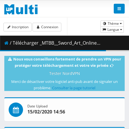
Thème
Inscription
Connexion
Langue
/ Télécharger _MTBB__Sword_Art_Online___Alicization_-_War_of_Underworld_-_02__2DD64B83_.mkv.001 ( 388.44 MB )
Nous vous conseillons fortement de prendre un VPN pour
protéger votre téléchargement et votre vie privée
Tester NordVPN
Merci de désactiver votre logiciel anti-pub avant de signaler un
problème.
Consulter la page tutoriel
Date Upload
15/02/2020 14:56