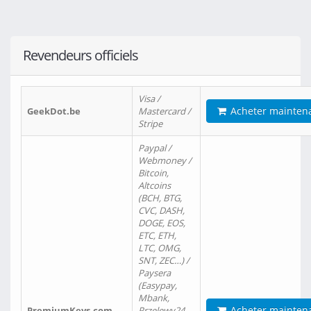
Revendeurs officiels
Visa /
Acheter mainten
GeekDot.be
Mastercard /
Stripe
Paypal /
Webmoney /
Bitcoin,
Altcoins
(BCH, BTG,
CVC, DASH,
DOGE, EOS,
ETC, ETH,
LTC, OMG,
SNT, ZEC…) /
Paysera
(Easypay,
Mbank,
Acheter mainten
PremiumKeys.com
Przelewy24,