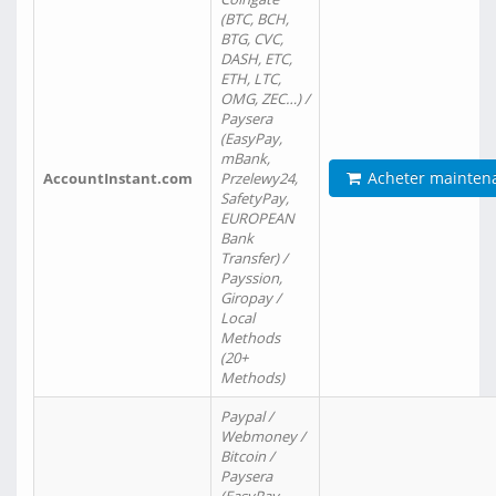
(BTC, BCH,
BTG, CVC,
DASH, ETC,
ETH, LTC,
OMG, ZEC…) /
Paysera
(EasyPay,
mBank,
Acheter mainten
AccountInstant.com
Przelewy24,
SafetyPay,
EUROPEAN
Bank
Transfer) /
Payssion,
Giropay /
Local
Methods
(20+
Methods)
Paypal /
Webmoney /
Bitcoin /
Paysera