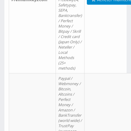
Safetypay,
SEPA,
Banktransfer)
/ Perfect
Money /
Bitpay / Skrill
/ Credit card
(Japan Only) /
Neteller /
Local
Methods
(25+
methods)
Paypal /
Webmoney /
Bitcoin,
Altcoins /
Perfect
Money /
Amazon /
BankTransfer
(world wide) /
TrustPay