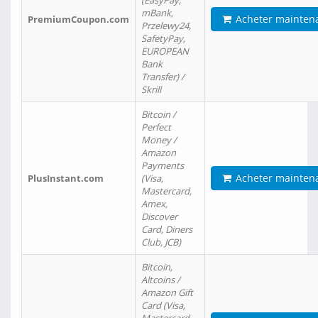
(EasyPay,
mBank,
Acheter mainten
PremiumCoupon.com
Przelewy24,
SafetyPay,
EUROPEAN
Bank
Transfer) /
Skrill
Bitcoin /
Perfect
Money /
Amazon
Payments
Acheter mainten
PlusInstant.com
(Visa,
Mastercard,
Amex,
Discover
Card, Diners
Club, JCB)
Bitcoin,
Altcoins /
Amazon Gift
Card (Visa,