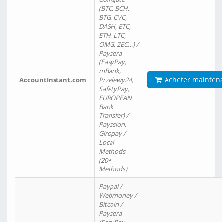
(BTC, BCH,
BTG, CVC,
DASH, ETC,
ETH, LTC,
OMG, ZEC…) /
Paysera
(EasyPay,
mBank,
Acheter mainten
AccountInstant.com
Przelewy24,
SafetyPay,
EUROPEAN
Bank
Transfer) /
Payssion,
Giropay /
Local
Methods
(20+
Methods)
Paypal /
Webmoney /
Bitcoin /
Paysera