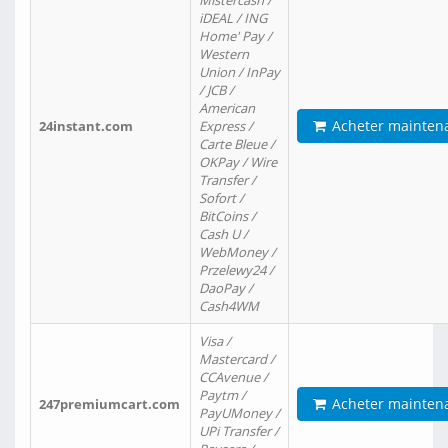
Mistercash /
iDEAL / ING
Home' Pay /
Western
Union / InPay
/ JCB /
American
Acheter mainten
24instant.com
Express /
Carte Bleue /
OKPay / Wire
Transfer /
Sofort /
BitCoins /
Cash U /
WebMoney /
Przelewy24 /
DaoPay /
Cash4WM
Visa /
Mastercard /
CCAvenue /
Paytm /
Acheter mainten
247premiumcart.com
PayUMoney /
UPi Transfer /