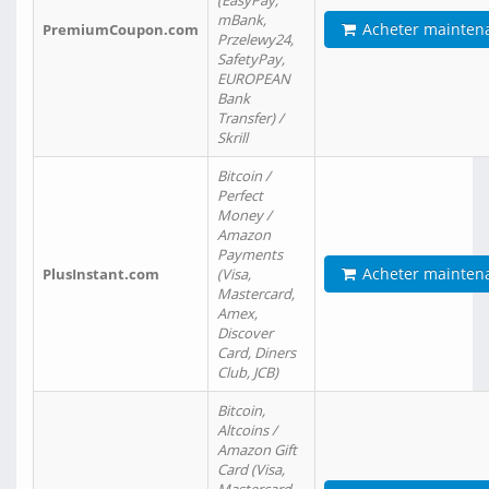
(EasyPay,
mBank,
Acheter mainten
PremiumCoupon.com
Przelewy24,
SafetyPay,
EUROPEAN
Bank
Transfer) /
Skrill
Bitcoin /
Perfect
Money /
Amazon
Payments
Acheter mainten
PlusInstant.com
(Visa,
Mastercard,
Amex,
Discover
Card, Diners
Club, JCB)
Bitcoin,
Altcoins /
Amazon Gift
Card (Visa,