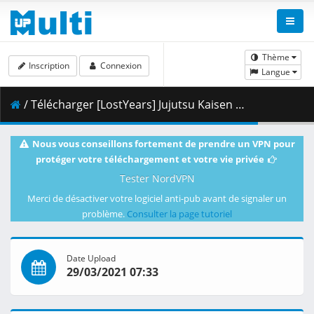
Thème
Inscription
Connexion
Langue
/ Télécharger [LostYears] Jujutsu Kaisen - 09 (WEB 1080p x264 10-bit AAC) [1E1F2458].mkv.001 ( 338.10 MB )
Nous vous conseillons fortement de prendre un VPN pour
protéger votre téléchargement et votre vie privée
Tester NordVPN
Merci de désactiver votre logiciel anti-pub avant de signaler un
problème.
Consulter la page tutoriel
Date Upload
29/03/2021 07:33