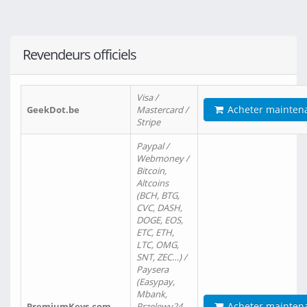
Revendeurs officiels
Visa /
Acheter mainten
GeekDot.be
Mastercard /
Stripe
Paypal /
Webmoney /
Bitcoin,
Altcoins
(BCH, BTG,
CVC, DASH,
DOGE, EOS,
ETC, ETH,
LTC, OMG,
SNT, ZEC…) /
Paysera
(Easypay,
Mbank,
Acheter mainten
PremiumKeys.com
Przelewy24,