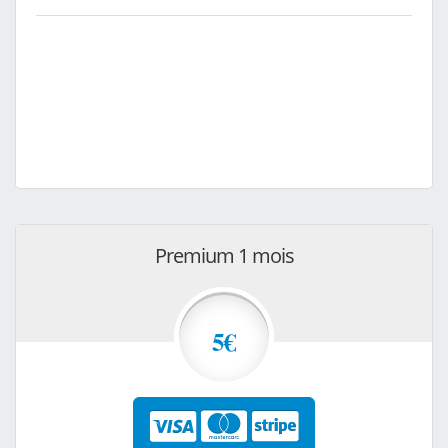
Premium 1 mois
5€