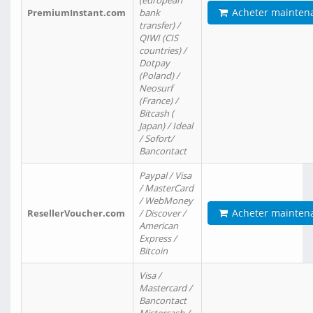
(european
Acheter mainten
PremiumInstant.com
bank
transfer) /
QIWI (CIS
countries) /
Dotpay
(Poland) /
Neosurf
(France) /
Bitcash (
Japan) / Ideal
/ Sofort/
Bancontact
Paypal / Visa
/ MasterCard
/ WebMoney
Acheter mainten
ResellerVoucher.com
/ Discover /
American
Express /
Bitcoin
Visa /
Mastercard /
Bancontact