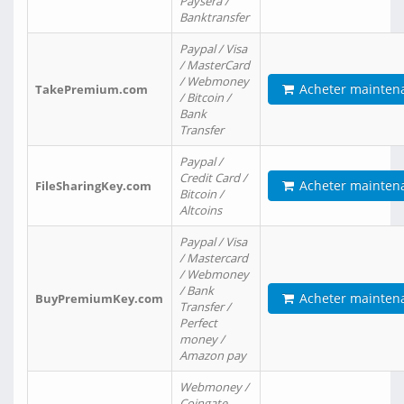
Paysera /
Banktransfer
Paypal / Visa
/ MasterCard
/ Webmoney
Acheter mainten
TakePremium.com
/ Bitcoin /
Bank
Transfer
Paypal /
Credit Card /
Acheter mainten
FileSharingKey.com
Bitcoin /
Altcoins
Paypal / Visa
/ Mastercard
/ Webmoney
/ Bank
Acheter mainten
BuyPremiumKey.com
Transfer /
Perfect
money /
Amazon pay
Webmoney /
Coingate