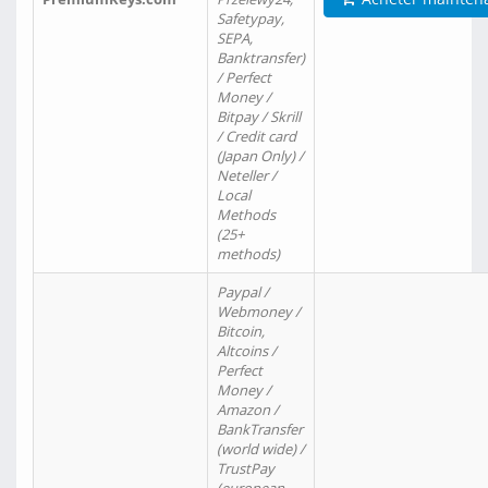
Safetypay,
SEPA,
Banktransfer)
/ Perfect
Money /
Bitpay / Skrill
/ Credit card
(Japan Only) /
Neteller /
Local
Methods
(25+
methods)
Paypal /
Webmoney /
Bitcoin,
Altcoins /
Perfect
Money /
Amazon /
BankTransfer
(world wide) /
TrustPay