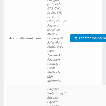
(BTC, BCH,
BTG, CVC,
DASH, ETC,
ETH, LTC,
OMG, ZEC…) /
Paysera
(EasyPay,
mBank,
Acheter mainten
AccountInstant.com
Przelewy24,
SafetyPay,
EUROPEAN
Bank
Transfer) /
Payssion,
Giropay /
Local
Methods
(20+
Methods)
Paypal /
Webmoney /
Bitcoin /
Paysera