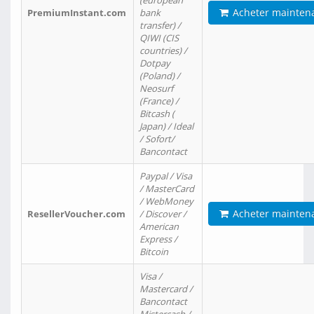
(european
Acheter mainten
PremiumInstant.com
bank
transfer) /
QIWI (CIS
countries) /
Dotpay
(Poland) /
Neosurf
(France) /
Bitcash (
Japan) / Ideal
/ Sofort/
Bancontact
Paypal / Visa
/ MasterCard
/ WebMoney
Acheter mainten
ResellerVoucher.com
/ Discover /
American
Express /
Bitcoin
Visa /
Mastercard /
Bancontact