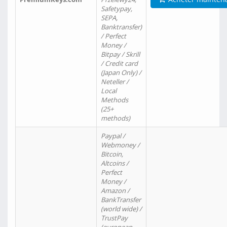
Safetypay,
SEPA,
Banktransfer)
/ Perfect
Money /
Bitpay / Skrill
/ Credit card
(Japan Only) /
Neteller /
Local
Methods
(25+
methods)
Paypal /
Webmoney /
Bitcoin,
Altcoins /
Perfect
Money /
Amazon /
BankTransfer
(world wide) /
TrustPay