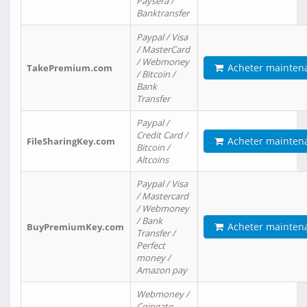
Paysera /
Banktransfer
Paypal / Visa
/ MasterCard
/ Webmoney
Acheter mainten
TakePremium.com
/ Bitcoin /
Bank
Transfer
Paypal /
Credit Card /
Acheter mainten
FileSharingKey.com
Bitcoin /
Altcoins
Paypal / Visa
/ Mastercard
/ Webmoney
/ Bank
Acheter mainten
BuyPremiumKey.com
Transfer /
Perfect
money /
Amazon pay
Webmoney /
Coingate