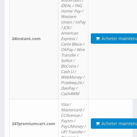
Mistercash /
iDEAL / ING
Home' Pay /
Western
Union / InPay
/ JCB /
American
Acheter mainten
24instant.com
Express /
Carte Bleue /
OKPay / Wire
Transfer /
Sofort /
BitCoins /
Cash U /
WebMoney /
Przelewy24 /
DaoPay /
Cash4WM
Visa /
Mastercard /
CCAvenue /
Paytm /
Acheter mainten
247premiumcart.com
PayUMoney /
UPi Transfer /