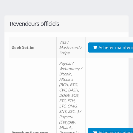
Revendeurs officiels
Visa /
Acheter mainten
GeekDot.be
Mastercard /
Stripe
Paypal /
Webmoney /
Bitcoin,
Altcoins
(BCH, BTG,
CVC, DASH,
DOGE, EOS,
ETC, ETH,
LTC, OMG,
SNT, ZEC…) /
Paysera
(Easypay,
Mbank,
Acheter mainten
PremiumKeys.com
Przelewy24,