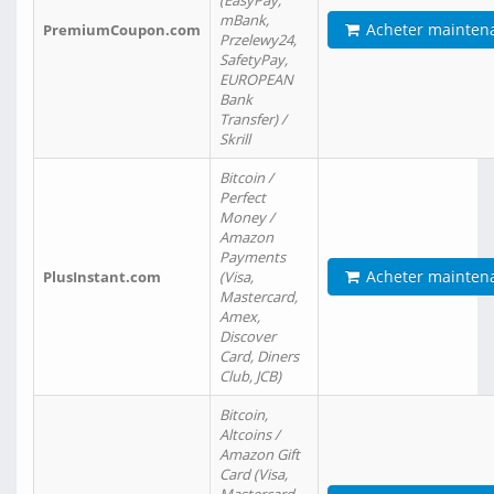
(EasyPay,
mBank,
Acheter mainten
PremiumCoupon.com
Przelewy24,
SafetyPay,
EUROPEAN
Bank
Transfer) /
Skrill
Bitcoin /
Perfect
Money /
Amazon
Payments
Acheter mainten
PlusInstant.com
(Visa,
Mastercard,
Amex,
Discover
Card, Diners
Club, JCB)
Bitcoin,
Altcoins /
Amazon Gift
Card (Visa,