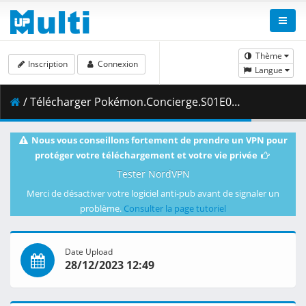
Thème
Inscription
Connexion
Langue
/ Télécharger Pokémon.Concierge.S01E04.Welcome.to.the.Pokémon.Resort.1080p.NF.WEB-DL.DDP5.1.H.264-Waves.mkv.006 ( 481.60 MB )
Nous vous conseillons fortement de prendre un VPN pour
protéger votre téléchargement et votre vie privée
Tester NordVPN
Merci de désactiver votre logiciel anti-pub avant de signaler un
problème.
Consulter la page tutoriel
Date Upload
28/12/2023 12:49