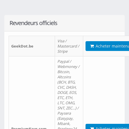
Revendeurs officiels
Visa /
Acheter mainten
GeekDot.be
Mastercard /
Stripe
Paypal /
Webmoney /
Bitcoin,
Altcoins
(BCH, BTG,
CVC, DASH,
DOGE, EOS,
ETC, ETH,
LTC, OMG,
SNT, ZEC…) /
Paysera
(Easypay,
Mbank,
Acheter mainten
PremiumKeys.com
Przelewy24,