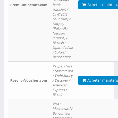
(european
Acheter mainten
PremiumInstant.com
bank
transfer) /
QIWI (CIS
countries) /
Dotpay
(Poland) /
Neosurf
(France) /
Bitcash (
Japan) / Ideal
/ Sofort/
Bancontact
Paypal / Visa
/ MasterCard
/ WebMoney
Acheter mainten
ResellerVoucher.com
/ Discover /
American
Express /
Bitcoin
Visa /
Mastercard /
Bancontact