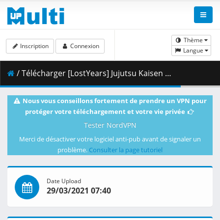
Thème
Inscription
Connexion
Langue
/ Télécharger [LostYears] Jujutsu Kaisen - 02 (WEB 1080p x264 10-bit AAC) [6D291E6F].mkv.001 ( 423.67 MB )
Nous vous conseillons fortement de prendre un VPN pour
protéger votre téléchargement et votre vie privée
Tester NordVPN
Merci de désactiver votre logiciel anti-pub avant de signaler un
problème.
Consulter la page tutoriel
Date Upload
29/03/2021 07:40