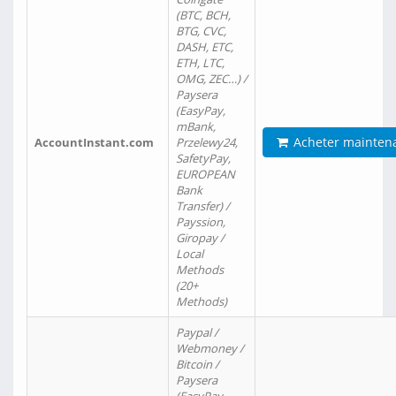
(BTC, BCH,
BTG, CVC,
DASH, ETC,
ETH, LTC,
OMG, ZEC…) /
Paysera
(EasyPay,
mBank,
Acheter mainten
AccountInstant.com
Przelewy24,
SafetyPay,
EUROPEAN
Bank
Transfer) /
Payssion,
Giropay /
Local
Methods
(20+
Methods)
Paypal /
Webmoney /
Bitcoin /
Paysera