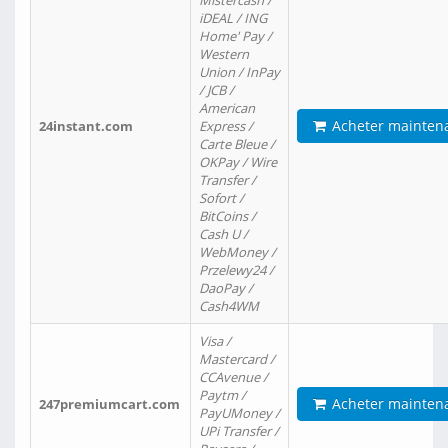
Mistercash /
iDEAL / ING
Home' Pay /
Western
Union / InPay
/ JCB /
American
Acheter mainten
24instant.com
Express /
Carte Bleue /
OKPay / Wire
Transfer /
Sofort /
BitCoins /
Cash U /
WebMoney /
Przelewy24 /
DaoPay /
Cash4WM
Visa /
Mastercard /
CCAvenue /
Paytm /
Acheter mainten
247premiumcart.com
PayUMoney /
UPi Transfer /