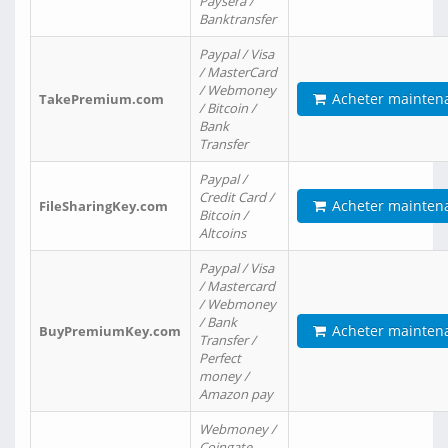
Paysera /
Banktransfer
Paypal / Visa
/ MasterCard
/ Webmoney
Acheter mainten
TakePremium.com
/ Bitcoin /
Bank
Transfer
Paypal /
Credit Card /
Acheter mainten
FileSharingKey.com
Bitcoin /
Altcoins
Paypal / Visa
/ Mastercard
/ Webmoney
/ Bank
Acheter mainten
BuyPremiumKey.com
Transfer /
Perfect
money /
Amazon pay
Webmoney /
Coingate