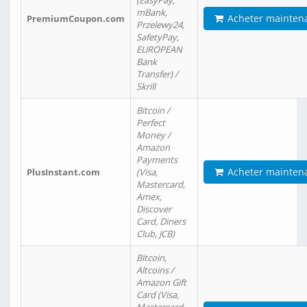
(EasyPay,
mBank,
Acheter mainten
PremiumCoupon.com
Przelewy24,
SafetyPay,
EUROPEAN
Bank
Transfer) /
Skrill
Bitcoin /
Perfect
Money /
Amazon
Payments
Acheter mainten
PlusInstant.com
(Visa,
Mastercard,
Amex,
Discover
Card, Diners
Club, JCB)
Bitcoin,
Altcoins /
Amazon Gift
Card (Visa,