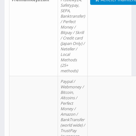
Safetypay,
SEPA,
Banktransfer)
/ Perfect
Money /
Bitpay / Skrill
/ Credit card
(Japan Only) /
Neteller /
Local
Methods
(25+
methods)
Paypal /
Webmoney /
Bitcoin,
Altcoins /
Perfect
Money /
Amazon /
BankTransfer
(world wide) /
TrustPay