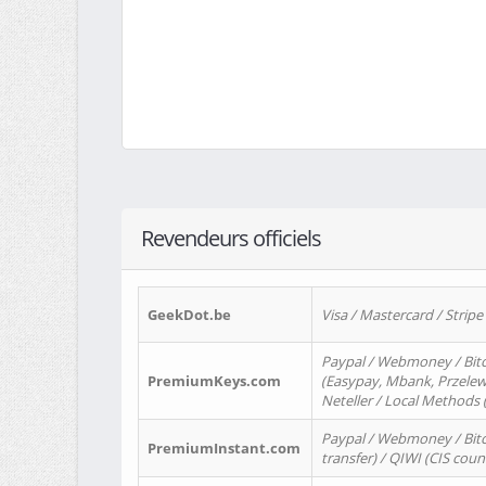
Revendeurs officiels
GeekDot.be
Visa / Mastercard / Stripe
Paypal / Webmoney / Bitc
PremiumKeys.com
(Easypay, Mbank, Przelewy2
Neteller / Local Methods
Paypal / Webmoney / Bitc
PremiumInstant.com
transfer) / QIWI (CIS coun