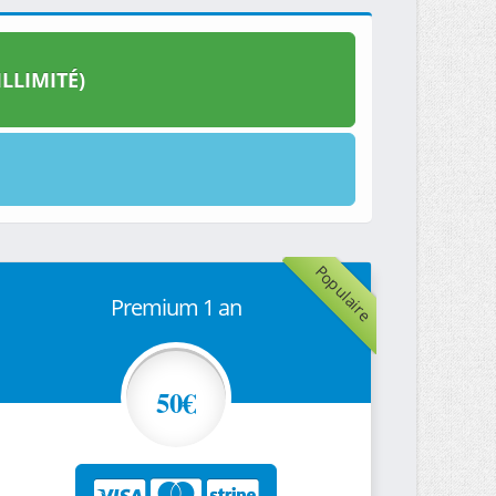
LLIMITÉ)
Populaire
Premium 1 an
50€