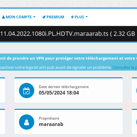
MON COMPTE
PREMIUM
PLUS
11.04.2022.1080i.PL.HDTV.maraarab.ts ( 2.32 GB 
nt de prendre un VPN pour protéger votre téléchargement et votre 
sactiver votre logiciel anti-pub avant de signaler un problème.
Consulter la 
Date dernier téléchargement
05/05/2024 18:04
Propriétaire
maraarab