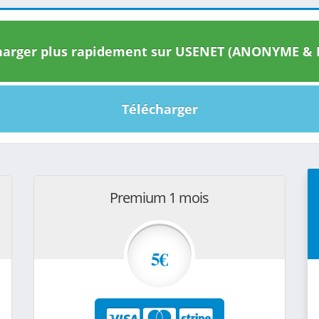
arger plus rapidement sur USENET (ANONYME & I
Télécharger
Premium 1 mois
5€