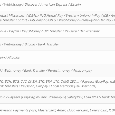
d / WebMoney / Discover / American Express / Bitcoin
ntact Mistercash / iDEAL / ING Home' Pay / Western Union / InPay / JCB / Am
re Transfer / Sofort / BitCoins / Cash U / WebMoney / Przelewy24 / DaoPay 
enue / Paytm / PayUMoney / UPi Transfer / Paysera / Banktransfer
d / Webmoney / Bitcoin / Bank Transfer
oin / Altcoins
rd / Webmoney / Bank Transfer / Perfect money / Amazon pay
, BCH, BTG, CVC, DASH, ETC, ETH, LTC, OMG, ZEC…) / Paysera (EasyPay, mB
 Transfer) / Payssion, Giropay / Local Methods (20+ Methods)
oin / Paysera (EasyPay, mBank, Przelewy24, SafetyPay, EUROPEAN Bank Transf
 Amazon Payments (Visa, Mastercard, Amex, Discover Card, Diners Club, JCB)