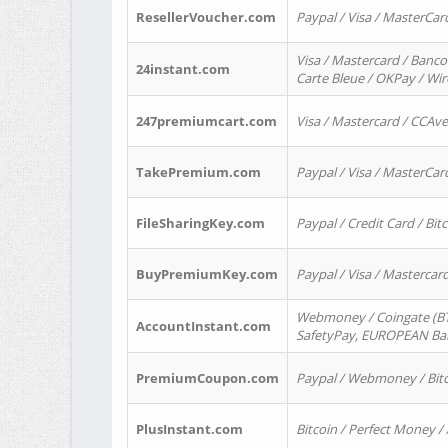
ResellerVoucher.com
Paypal / Visa / MasterCar
Visa / Mastercard / Banco
24instant.com
Carte Bleue / OKPay / Wi
247premiumcart.com
Visa / Mastercard / CCAv
TakePremium.com
Paypal / Visa / MasterCar
FileSharingKey.com
Paypal / Credit Card / Bitc
BuyPremiumKey.com
Paypal / Visa / Masterca
Webmoney / Coingate (BTC
AccountInstant.com
SafetyPay, EUROPEAN Bank
PremiumCoupon.com
Paypal / Webmoney / Bitc
PlusInstant.com
Bitcoin / Perfect Money /