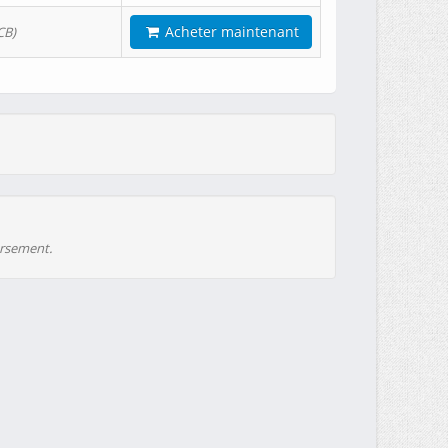
Acheter maintenant
CB)
ursement.