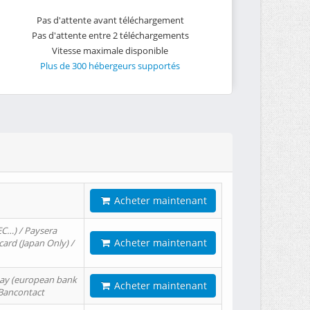
Pas d'attente avant téléchargement
Pas d'attente entre 2 téléchargements
Vitesse maximale disponible
Plus de 300 hébergeurs supportés
Acheter maintenant
EC…) / Paysera
Acheter maintenant
card (Japan Only) /
tPay (european bank
Acheter maintenant
/ Bancontact