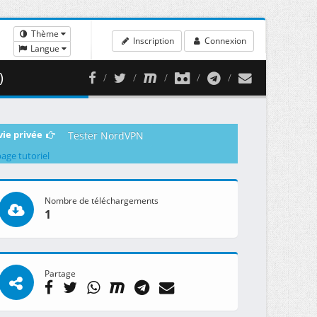
Thème
Inscription
Connexion
Langue
)
vie privée
Tester NordVPN
page tutoriel
Nombre de téléchargements
1
Partage