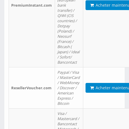
(european
Acheter mainten
PremiumInstant.com
bank
transfer) /
QIWI (CIS
countries) /
Dotpay
(Poland) /
Neosurf
(France) /
Bitcash (
Japan) / Ideal
/ Sofort/
Bancontact
Paypal / Visa
/ MasterCard
/ WebMoney
Acheter mainten
ResellerVoucher.com
/ Discover /
American
Express /
Bitcoin
Visa /
Mastercard /
Bancontact