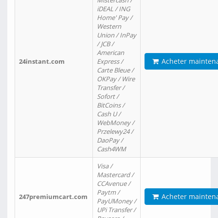
Mistercash /
iDEAL / ING
Home' Pay /
Western
Union / InPay
/ JCB /
American
Acheter mainten
24instant.com
Express /
Carte Bleue /
OKPay / Wire
Transfer /
Sofort /
BitCoins /
Cash U /
WebMoney /
Przelewy24 /
DaoPay /
Cash4WM
Visa /
Mastercard /
CCAvenue /
Paytm /
Acheter mainten
247premiumcart.com
PayUMoney /
UPi Transfer /