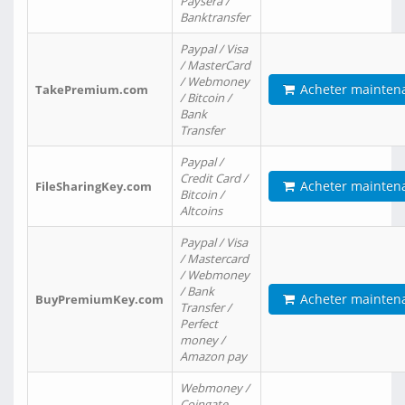
Paysera /
Banktransfer
Paypal / Visa
/ MasterCard
/ Webmoney
Acheter mainten
TakePremium.com
/ Bitcoin /
Bank
Transfer
Paypal /
Credit Card /
Acheter mainten
FileSharingKey.com
Bitcoin /
Altcoins
Paypal / Visa
/ Mastercard
/ Webmoney
/ Bank
Acheter mainten
BuyPremiumKey.com
Transfer /
Perfect
money /
Amazon pay
Webmoney /
Coingate