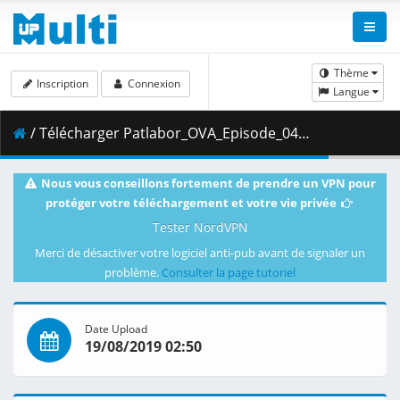
Thème
Inscription
Connexion
Langue
/ Télécharger Patlabor_OVA_Episode_04__Player_Edition___x264_AC3_.mp4.004 ( 460.70 MB )
Nous vous conseillons fortement de prendre un VPN pour
protéger votre téléchargement et votre vie privée
Tester NordVPN
Merci de désactiver votre logiciel anti-pub avant de signaler un
problème.
Consulter la page tutoriel
Date Upload
19/08/2019 02:50