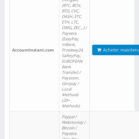
(BTC, BCH,
BTG, CVC,
DASH, ETC,
ETH, LTC,
OMG, ZEC…) /
Paysera
(EasyPay,
mBank,
Acheter mainten
AccountInstant.com
Przelewy24,
SafetyPay,
EUROPEAN
Bank
Transfer) /
Payssion,
Giropay /
Local
Methods
(20+
Methods)
Paypal /
Webmoney /
Bitcoin /
Paysera