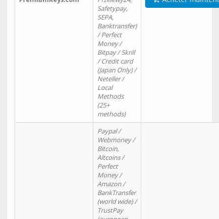
Safetypay,
SEPA,
Banktransfer)
/ Perfect
Money /
Bitpay / Skrill
/ Credit card
(Japan Only) /
Neteller /
Local
Methods
(25+
methods)
Paypal /
Webmoney /
Bitcoin,
Altcoins /
Perfect
Money /
Amazon /
BankTransfer
(world wide) /
TrustPay