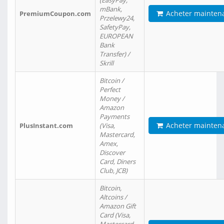
(EasyPay,
mBank,
Acheter mainten
PremiumCoupon.com
Przelewy24,
SafetyPay,
EUROPEAN
Bank
Transfer) /
Skrill
Bitcoin /
Perfect
Money /
Amazon
Payments
Acheter mainten
PlusInstant.com
(Visa,
Mastercard,
Amex,
Discover
Card, Diners
Club, JCB)
Bitcoin,
Altcoins /
Amazon Gift
Card (Visa,