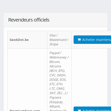
Revendeurs officiels
Visa /
Acheter mainten
GeekDot.be
Mastercard /
Stripe
Paypal /
Webmoney /
Bitcoin,
Altcoins
(BCH, BTG,
CVC, DASH,
DOGE, EOS,
ETC, ETH,
LTC, OMG,
SNT, ZEC…) /
Paysera
(Easypay,
Mbank,
Acheter mainten
PremiumKeys.com
Przelewy24,