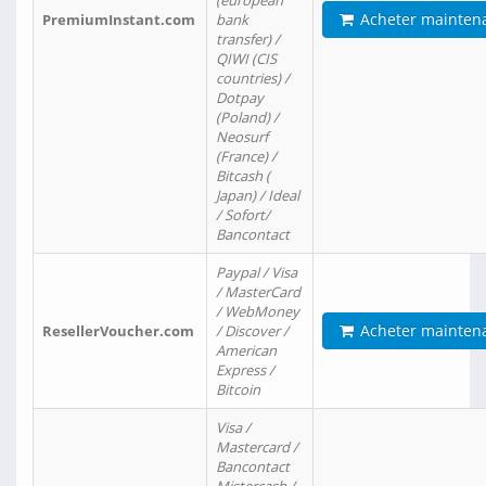
(european
Acheter mainten
PremiumInstant.com
bank
transfer) /
QIWI (CIS
countries) /
Dotpay
(Poland) /
Neosurf
(France) /
Bitcash (
Japan) / Ideal
/ Sofort/
Bancontact
Paypal / Visa
/ MasterCard
/ WebMoney
Acheter mainten
ResellerVoucher.com
/ Discover /
American
Express /
Bitcoin
Visa /
Mastercard /
Bancontact