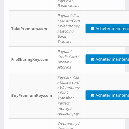
Paysera /
Banktransfer
Paypal / Visa
/ MasterCard
/ Webmoney
Acheter mainten
TakePremium.com
/ Bitcoin /
Bank
Transfer
Paypal /
Credit Card /
Acheter mainten
FileSharingKey.com
Bitcoin /
Altcoins
Paypal / Visa
/ Mastercard
/ Webmoney
/ Bank
Acheter mainten
BuyPremiumKey.com
Transfer /
Perfect
money /
Amazon pay
Webmoney /
Coingate