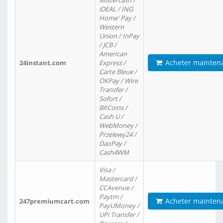
Mistercash /
iDEAL / ING
Home' Pay /
Western
Union / InPay
/ JCB /
American
Acheter mainten
24instant.com
Express /
Carte Bleue /
OKPay / Wire
Transfer /
Sofort /
BitCoins /
Cash U /
WebMoney /
Przelewy24 /
DaoPay /
Cash4WM
Visa /
Mastercard /
CCAvenue /
Paytm /
Acheter mainten
247premiumcart.com
PayUMoney /
UPi Transfer /