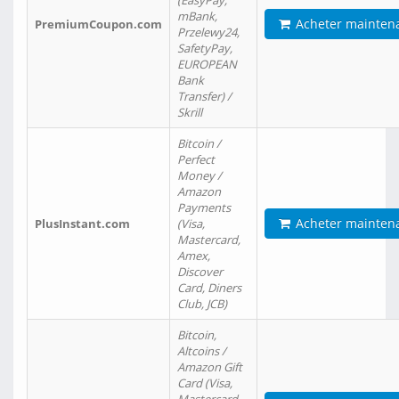
(EasyPay,
mBank,
Acheter mainten
PremiumCoupon.com
Przelewy24,
SafetyPay,
EUROPEAN
Bank
Transfer) /
Skrill
Bitcoin /
Perfect
Money /
Amazon
Payments
Acheter mainten
PlusInstant.com
(Visa,
Mastercard,
Amex,
Discover
Card, Diners
Club, JCB)
Bitcoin,
Altcoins /
Amazon Gift
Card (Visa,