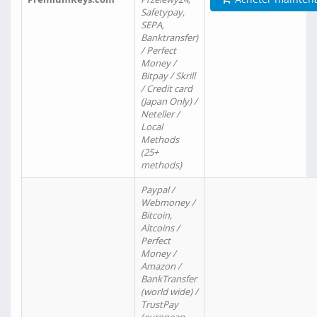
Safetypay,
SEPA,
Banktransfer)
/ Perfect
Money /
Bitpay / Skrill
/ Credit card
(Japan Only) /
Neteller /
Local
Methods
(25+
methods)
Paypal /
Webmoney /
Bitcoin,
Altcoins /
Perfect
Money /
Amazon /
BankTransfer
(world wide) /
TrustPay