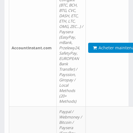
(BTC, BCH,
BTG, CVC,
DASH, ETC,
ETH, LTC,
OMG, ZEC…) /
Paysera
(EasyPay,
mBank,
Acheter mainten
AccountInstant.com
Przelewy24,
SafetyPay,
EUROPEAN
Bank
Transfer) /
Payssion,
Giropay /
Local
Methods
(20+
Methods)
Paypal /
Webmoney /
Bitcoin /
Paysera