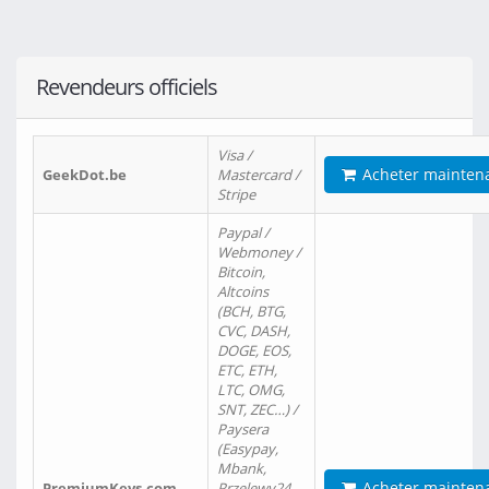
Revendeurs officiels
Visa /
Acheter mainten
GeekDot.be
Mastercard /
Stripe
Paypal /
Webmoney /
Bitcoin,
Altcoins
(BCH, BTG,
CVC, DASH,
DOGE, EOS,
ETC, ETH,
LTC, OMG,
SNT, ZEC…) /
Paysera
(Easypay,
Mbank,
Acheter mainten
PremiumKeys.com
Przelewy24,