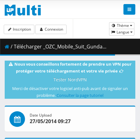
Thème
Inscription
Connexion
Langue
/ Télécharger _OZC_Mobile_Suit_Gundam_Wing_Blu-ray_Box_E27__The_Locus_of_Victory_and_Defeat___1080p_.mkv.002 ( 830.43 MB )
Nous vous conseillons fortement de prendre un VPN pour
protéger votre téléchargement et votre vie privée
Tester NordVPN
Merci de désactiver votre logiciel anti-pub avant de signaler un
problème.
Consulter la page tutoriel
Date Upload
27/05/2014 09:27