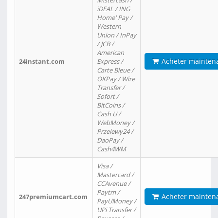
Mistercash /
iDEAL / ING
Home' Pay /
Western
Union / InPay
/ JCB /
American
Acheter mainten
24instant.com
Express /
Carte Bleue /
OKPay / Wire
Transfer /
Sofort /
BitCoins /
Cash U /
WebMoney /
Przelewy24 /
DaoPay /
Cash4WM
Visa /
Mastercard /
CCAvenue /
Paytm /
Acheter mainten
247premiumcart.com
PayUMoney /
UPi Transfer /