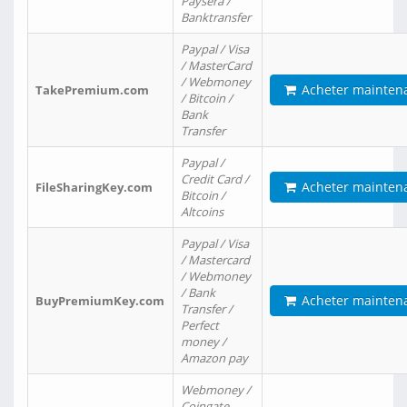
Paysera /
Banktransfer
Paypal / Visa
/ MasterCard
/ Webmoney
Acheter mainten
TakePremium.com
/ Bitcoin /
Bank
Transfer
Paypal /
Credit Card /
Acheter mainten
FileSharingKey.com
Bitcoin /
Altcoins
Paypal / Visa
/ Mastercard
/ Webmoney
/ Bank
Acheter mainten
BuyPremiumKey.com
Transfer /
Perfect
money /
Amazon pay
Webmoney /
Coingate