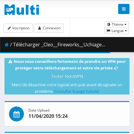
Thème
Inscription
Connexion
Langue
/ Télécharger _Cleo__Fireworks__Uchiage_Hanabi___Dual_Audio_10bit_BD1080p_x265_.mkv.002 ( 377.22 MB )
Nous vous conseillons fortement de prendre un VPN pour
protéger votre téléchargement et votre vie privée
Tester NordVPN
Merci de désactiver votre logiciel anti-pub avant de signaler un
problème.
Consulter la page tutoriel
Date Upload
11/04/2020 15:24