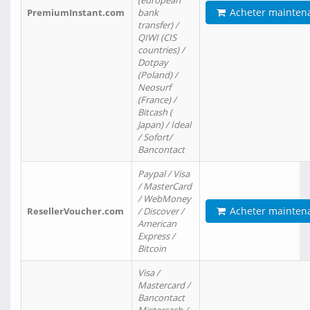
(european
Acheter mainten
PremiumInstant.com
bank
transfer) /
QIWI (CIS
countries) /
Dotpay
(Poland) /
Neosurf
(France) /
Bitcash (
Japan) / Ideal
/ Sofort/
Bancontact
Paypal / Visa
/ MasterCard
/ WebMoney
Acheter mainten
ResellerVoucher.com
/ Discover /
American
Express /
Bitcoin
Visa /
Mastercard /
Bancontact