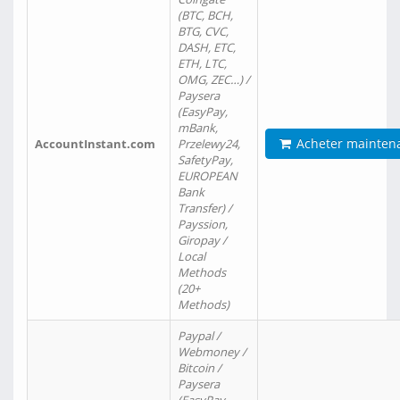
(BTC, BCH,
BTG, CVC,
DASH, ETC,
ETH, LTC,
OMG, ZEC…) /
Paysera
(EasyPay,
mBank,
Acheter mainten
AccountInstant.com
Przelewy24,
SafetyPay,
EUROPEAN
Bank
Transfer) /
Payssion,
Giropay /
Local
Methods
(20+
Methods)
Paypal /
Webmoney /
Bitcoin /
Paysera