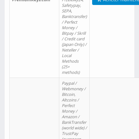
Safetypay,
SEPA,
Banktransfer)
/ Perfect
Money /
Bitpay / Skrill
/ Credit card
(Japan Only) /
Neteller /
Local
Methods
(25+
methods)
Paypal /
Webmoney /
Bitcoin,
Altcoins /
Perfect
Money /
Amazon /
BankTransfer
(world wide) /
TrustPay