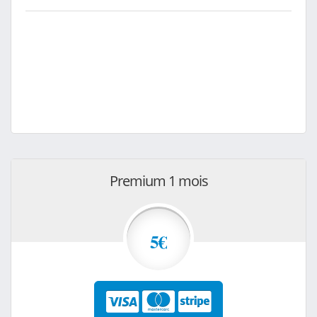
Premium 1 mois
5€