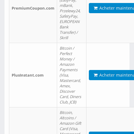
(EasyPay,
mBank,
Acheter mainten
PremiumCoupon.com
Przelewy24,
SafetyPay,
EUROPEAN
Bank
Transfer) /
Skrill
Bitcoin /
Perfect
Money /
Amazon
Payments
Acheter mainten
PlusInstant.com
(Visa,
Mastercard,
Amex,
Discover
Card, Diners
Club, JCB)
Bitcoin,
Altcoins /
Amazon Gift
Card (Visa,