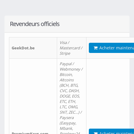
Revendeurs officiels
Visa /
Acheter mainten
GeekDot.be
Mastercard /
Stripe
Paypal /
Webmoney /
Bitcoin,
Altcoins
(BCH, BTG,
CVC, DASH,
DOGE, EOS,
ETC, ETH,
LTC, OMG,
SNT, ZEC…) /
Paysera
(Easypay,
Mbank,
Acheter mainten
PremiumKeys.com
Przelewy24,