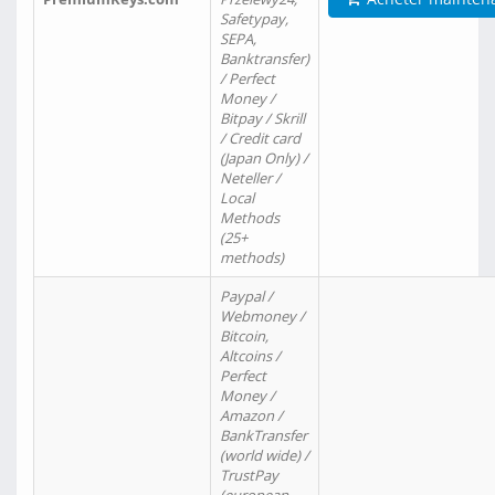
Safetypay,
SEPA,
Banktransfer)
/ Perfect
Money /
Bitpay / Skrill
/ Credit card
(Japan Only) /
Neteller /
Local
Methods
(25+
methods)
Paypal /
Webmoney /
Bitcoin,
Altcoins /
Perfect
Money /
Amazon /
BankTransfer
(world wide) /
TrustPay