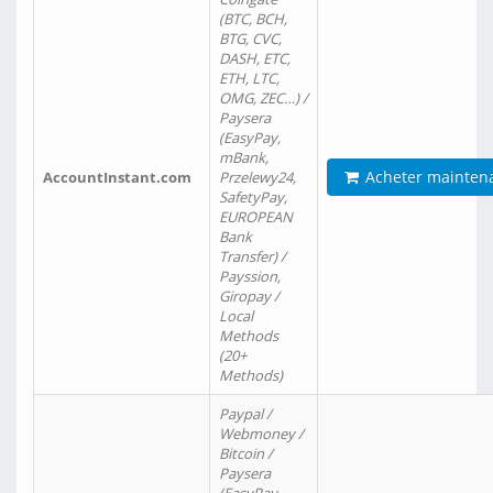
(BTC, BCH,
BTG, CVC,
DASH, ETC,
ETH, LTC,
OMG, ZEC…) /
Paysera
(EasyPay,
mBank,
Acheter mainten
AccountInstant.com
Przelewy24,
SafetyPay,
EUROPEAN
Bank
Transfer) /
Payssion,
Giropay /
Local
Methods
(20+
Methods)
Paypal /
Webmoney /
Bitcoin /
Paysera