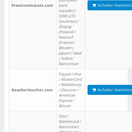
(european
Acheter mainten
PremiumInstant.com
bank
transfer) /
QIWI (CIS
countries) /
Dotpay
(Poland) /
Neosurf
(France) /
Bitcash (
Japan) / Ideal
/ Sofort/
Bancontact
Paypal / Visa
/ MasterCard
/ WebMoney
Acheter mainten
ResellerVoucher.com
/ Discover /
American
Express /
Bitcoin
Visa /
Mastercard /
Bancontact