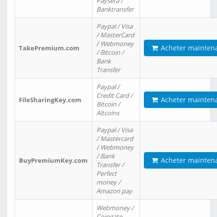
Paysera /
Banktransfer
Paypal / Visa
/ MasterCard
/ Webmoney
Acheter mainten
TakePremium.com
/ Bitcoin /
Bank
Transfer
Paypal /
Credit Card /
Acheter mainten
FileSharingKey.com
Bitcoin /
Altcoins
Paypal / Visa
/ Mastercard
/ Webmoney
/ Bank
Acheter mainten
BuyPremiumKey.com
Transfer /
Perfect
money /
Amazon pay
Webmoney /
Coingate