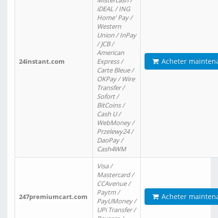
Mistercash /
iDEAL / ING
Home' Pay /
Western
Union / InPay
/ JCB /
American
Acheter mainten
24instant.com
Express /
Carte Bleue /
OKPay / Wire
Transfer /
Sofort /
BitCoins /
Cash U /
WebMoney /
Przelewy24 /
DaoPay /
Cash4WM
Visa /
Mastercard /
CCAvenue /
Paytm /
Acheter mainten
247premiumcart.com
PayUMoney /
UPi Transfer /