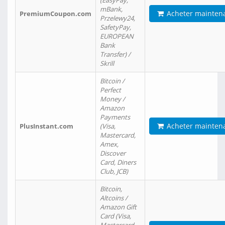
(EasyPay,
mBank,
Acheter mainten
PremiumCoupon.com
Przelewy24,
SafetyPay,
EUROPEAN
Bank
Transfer) /
Skrill
Bitcoin /
Perfect
Money /
Amazon
Payments
Acheter mainten
PlusInstant.com
(Visa,
Mastercard,
Amex,
Discover
Card, Diners
Club, JCB)
Bitcoin,
Altcoins /
Amazon Gift
Card (Visa,