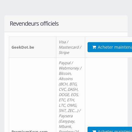
Revendeurs officiels
Visa /
Acheter mainten
GeekDot.be
Mastercard /
Stripe
Paypal /
Webmoney /
Bitcoin,
Altcoins
(BCH, BTG,
CVC, DASH,
DOGE, EOS,
ETC, ETH,
LTC, OMG,
SNT, ZEC…) /
Paysera
(Easypay,
Mbank,
Acheter mainten
PremiumKeys.com
Przelewy24,