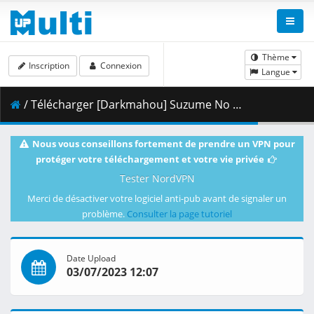
Thème
Inscription
Connexion
Langue
/ Télécharger [Darkmahou] Suzume No Tojimari [1080p][HEVC][Multi Sub][ENG][POR-BR].mkv.003 ( 422.40 MB )
Nous vous conseillons fortement de prendre un VPN pour
protéger votre téléchargement et votre vie privée
Tester NordVPN
Merci de désactiver votre logiciel anti-pub avant de signaler un
problème.
Consulter la page tutoriel
Date Upload
03/07/2023 12:07