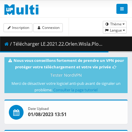
Thème
Inscription
Connexion
Langue
/ Télécharger LE.2021.22.Orlen.Wisla.Plock.vs.HT.Tatran.Presov.01.03.2022.1080i.PL.HDTV.maraarab.ts ( 4.43 GB )
Nous vous conseillons fortement de prendre un VPN pour
protéger votre téléchargement et votre vie privée
Tester NordVPN
Merci de désactiver votre logiciel anti-pub avant de signaler un
problème.
Consulter la page tutoriel
Date Upload
01/08/2023 13:51