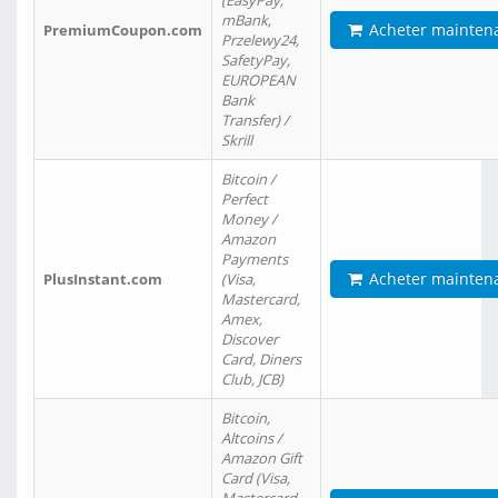
(EasyPay,
mBank,
Acheter mainten
PremiumCoupon.com
Przelewy24,
SafetyPay,
EUROPEAN
Bank
Transfer) /
Skrill
Bitcoin /
Perfect
Money /
Amazon
Payments
Acheter mainten
PlusInstant.com
(Visa,
Mastercard,
Amex,
Discover
Card, Diners
Club, JCB)
Bitcoin,
Altcoins /
Amazon Gift
Card (Visa,