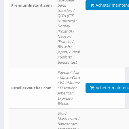
(european
Acheter mainten
PremiumInstant.com
bank
transfer) /
QIWI (CIS
countries) /
Dotpay
(Poland) /
Neosurf
(France) /
Bitcash (
Japan) / Ideal
/ Sofort/
Bancontact
Paypal / Visa
/ MasterCard
/ WebMoney
Acheter mainten
ResellerVoucher.com
/ Discover /
American
Express /
Bitcoin
Visa /
Mastercard /
Bancontact