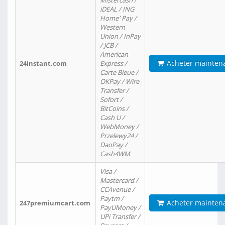
Mistercash /
iDEAL / ING
Home' Pay /
Western
Union / InPay
/ JCB /
American
Acheter mainten
24instant.com
Express /
Carte Bleue /
OKPay / Wire
Transfer /
Sofort /
BitCoins /
Cash U /
WebMoney /
Przelewy24 /
DaoPay /
Cash4WM
Visa /
Mastercard /
CCAvenue /
Paytm /
Acheter mainten
247premiumcart.com
PayUMoney /
UPi Transfer /