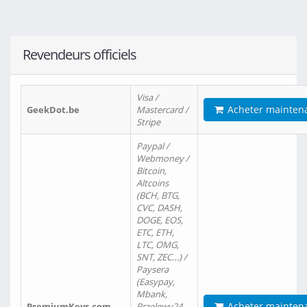
Revendeurs officiels
Visa /
Acheter mainten
GeekDot.be
Mastercard /
Stripe
Paypal /
Webmoney /
Bitcoin,
Altcoins
(BCH, BTG,
CVC, DASH,
DOGE, EOS,
ETC, ETH,
LTC, OMG,
SNT, ZEC…) /
Paysera
(Easypay,
Mbank,
Acheter mainten
PremiumKeys.com
Przelewy24,