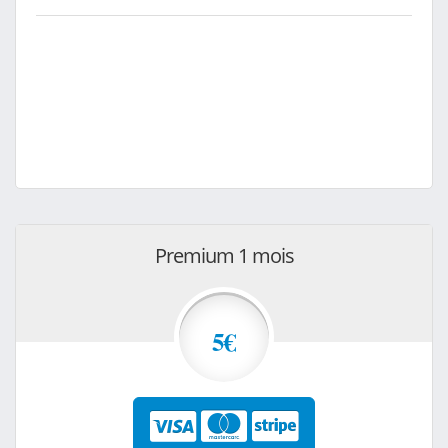
Premium 1 mois
5€