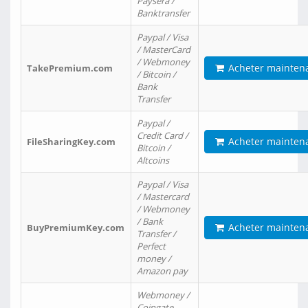
Paysera /
Banktransfer
Paypal / Visa
/ MasterCard
/ Webmoney
Acheter mainten
TakePremium.com
/ Bitcoin /
Bank
Transfer
Paypal /
Credit Card /
Acheter mainten
FileSharingKey.com
Bitcoin /
Altcoins
Paypal / Visa
/ Mastercard
/ Webmoney
/ Bank
Acheter mainten
BuyPremiumKey.com
Transfer /
Perfect
money /
Amazon pay
Webmoney /
Coingate