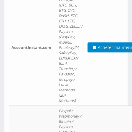
(BTC, BCH,
BTG, CVC,
DASH, ETC,
ETH, LTC,
OMG, ZEC…) /
Paysera
(EasyPay,
mBank,
Acheter mainten
AccountInstant.com
Przelewy24,
SafetyPay,
EUROPEAN
Bank
Transfer) /
Payssion,
Giropay /
Local
Methods
(20+
Methods)
Paypal /
Webmoney /
Bitcoin /
Paysera