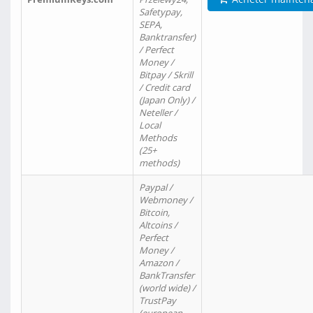
Safetypay,
SEPA,
Banktransfer)
/ Perfect
Money /
Bitpay / Skrill
/ Credit card
(Japan Only) /
Neteller /
Local
Methods
(25+
methods)
Paypal /
Webmoney /
Bitcoin,
Altcoins /
Perfect
Money /
Amazon /
BankTransfer
(world wide) /
TrustPay