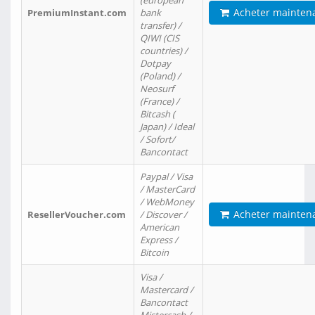
(european
Acheter mainten
PremiumInstant.com
bank
transfer) /
QIWI (CIS
countries) /
Dotpay
(Poland) /
Neosurf
(France) /
Bitcash (
Japan) / Ideal
/ Sofort/
Bancontact
Paypal / Visa
/ MasterCard
/ WebMoney
Acheter mainten
ResellerVoucher.com
/ Discover /
American
Express /
Bitcoin
Visa /
Mastercard /
Bancontact