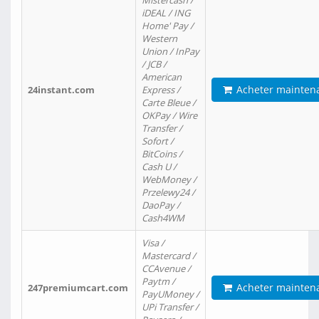
Mistercash /
iDEAL / ING
Home' Pay /
Western
Union / InPay
/ JCB /
American
Acheter mainten
24instant.com
Express /
Carte Bleue /
OKPay / Wire
Transfer /
Sofort /
BitCoins /
Cash U /
WebMoney /
Przelewy24 /
DaoPay /
Cash4WM
Visa /
Mastercard /
CCAvenue /
Paytm /
Acheter mainten
247premiumcart.com
PayUMoney /
UPi Transfer /