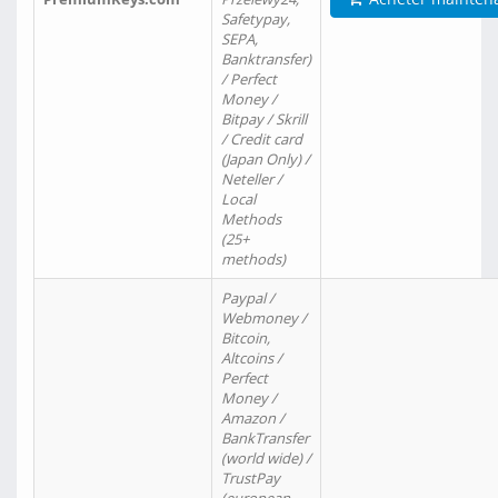
Safetypay,
SEPA,
Banktransfer)
/ Perfect
Money /
Bitpay / Skrill
/ Credit card
(Japan Only) /
Neteller /
Local
Methods
(25+
methods)
Paypal /
Webmoney /
Bitcoin,
Altcoins /
Perfect
Money /
Amazon /
BankTransfer
(world wide) /
TrustPay