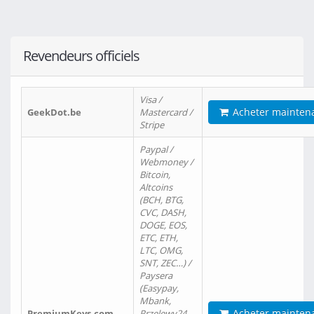
Revendeurs officiels
Visa /
Acheter mainten
GeekDot.be
Mastercard /
Stripe
Paypal /
Webmoney /
Bitcoin,
Altcoins
(BCH, BTG,
CVC, DASH,
DOGE, EOS,
ETC, ETH,
LTC, OMG,
SNT, ZEC…) /
Paysera
(Easypay,
Mbank,
Acheter mainten
PremiumKeys.com
Przelewy24,