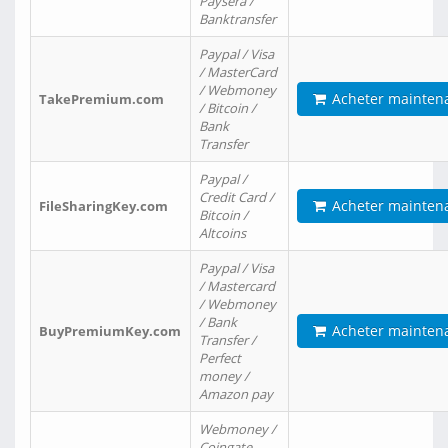
Paysera /
Banktransfer
Paypal / Visa
/ MasterCard
/ Webmoney
Acheter mainten
TakePremium.com
/ Bitcoin /
Bank
Transfer
Paypal /
Credit Card /
Acheter mainten
FileSharingKey.com
Bitcoin /
Altcoins
Paypal / Visa
/ Mastercard
/ Webmoney
/ Bank
Acheter mainten
BuyPremiumKey.com
Transfer /
Perfect
money /
Amazon pay
Webmoney /
Coingate