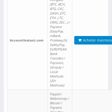
(BTC, BCH,
BTG, CVC,
DASH, ETC,
ETH, LTC,
OMG, ZEC…) /
Paysera
(EasyPay,
mBank,
Acheter mainten
AccountInstant.com
Przelewy24,
SafetyPay,
EUROPEAN
Bank
Transfer) /
Payssion,
Giropay /
Local
Methods
(20+
Methods)
Paypal /
Webmoney /
Bitcoin /
Paysera