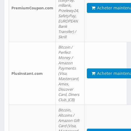
(EasyPay,
mBank,
Acheter mainten
PremiumCoupon.com
Przelewy24,
SafetyPay,
EUROPEAN
Bank
Transfer) /
Skrill
Bitcoin /
Perfect
Money /
Amazon
Payments
Acheter mainten
PlusInstant.com
(Visa,
Mastercard,
Amex,
Discover
Card, Diners
Club, JCB)
Bitcoin,
Altcoins /
Amazon Gift
Card (Visa,