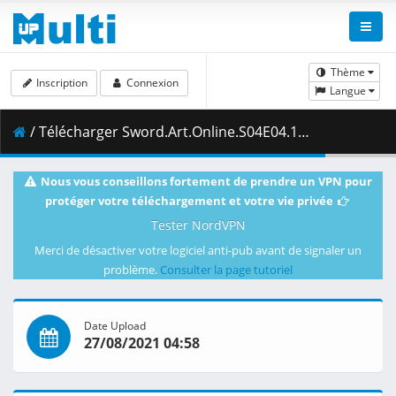
Thème
Inscription
Connexion
Langue
/ Télécharger Sword.Art.Online.S04E04.1080p.Blu-Ray.10-Bit.Dual-Audio.LPCM.x265-iAHD.mkv.003 ( 452.39 MB )
Nous vous conseillons fortement de prendre un VPN pour
protéger votre téléchargement et votre vie privée
Tester NordVPN
Merci de désactiver votre logiciel anti-pub avant de signaler un
problème.
Consulter la page tutoriel
Date Upload
27/08/2021 04:58