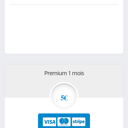
Premium 1 mois
5€