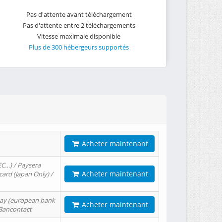
Pas d'attente avant téléchargement
Pas d'attente entre 2 téléchargements
Vitesse maximale disponible
Plus de 300 hébergeurs supportés
Acheter maintenant
EC…) / Paysera
Acheter maintenant
card (Japan Only) /
tPay (european bank
Acheter maintenant
/ Bancontact