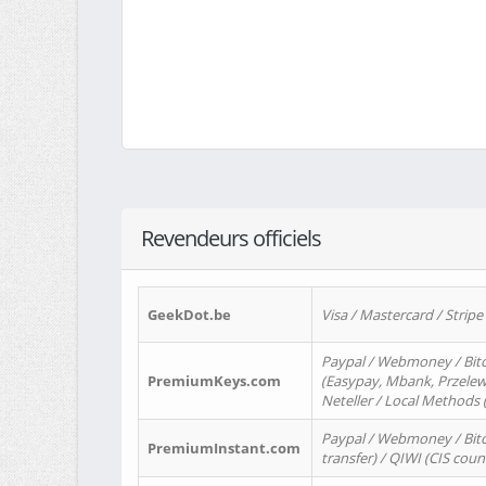
Revendeurs officiels
GeekDot.be
Visa / Mastercard / Stripe
Paypal / Webmoney / Bitc
PremiumKeys.com
(Easypay, Mbank, Przelewy2
Neteller / Local Methods
Paypal / Webmoney / Bitc
PremiumInstant.com
transfer) / QIWI (CIS coun