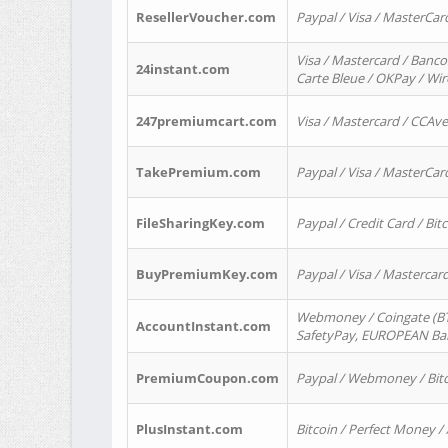
ResellerVoucher.com
Paypal / Visa / MasterCar
Visa / Mastercard / Banco
24instant.com
Carte Bleue / OKPay / Wi
247premiumcart.com
Visa / Mastercard / CCAv
TakePremium.com
Paypal / Visa / MasterCar
FileSharingKey.com
Paypal / Credit Card / Bitc
BuyPremiumKey.com
Paypal / Visa / Masterca
Webmoney / Coingate (BTC
AccountInstant.com
SafetyPay, EUROPEAN Bank
PremiumCoupon.com
Paypal / Webmoney / Bitc
PlusInstant.com
Bitcoin / Perfect Money /