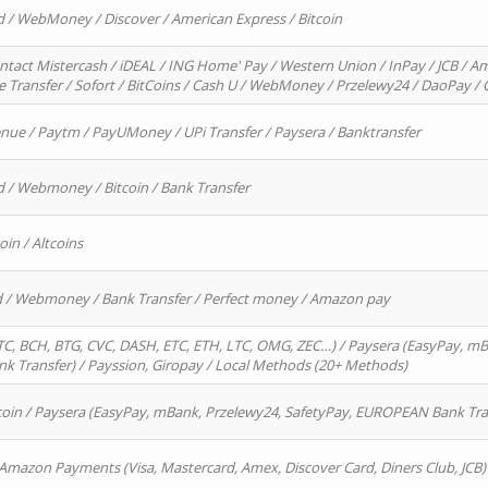
d / WebMoney / Discover / American Express / Bitcoin
ntact Mistercash / iDEAL / ING Home' Pay / Western Union / InPay / JCB / Am
re Transfer / Sofort / BitCoins / Cash U / WebMoney / Przelewy24 / DaoPay 
enue / Paytm / PayUMoney / UPi Transfer / Paysera / Banktransfer
d / Webmoney / Bitcoin / Bank Transfer
oin / Altcoins
rd / Webmoney / Bank Transfer / Perfect money / Amazon pay
, BCH, BTG, CVC, DASH, ETC, ETH, LTC, OMG, ZEC…) / Paysera (EasyPay, mB
 Transfer) / Payssion, Giropay / Local Methods (20+ Methods)
oin / Paysera (EasyPay, mBank, Przelewy24, SafetyPay, EUROPEAN Bank Transf
 Amazon Payments (Visa, Mastercard, Amex, Discover Card, Diners Club, JCB)