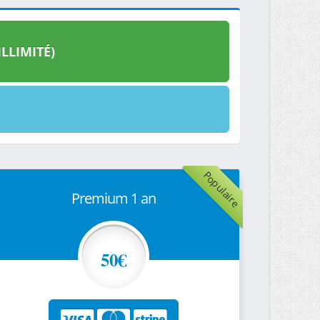
LLIMITÉ)
Populaire
Premium 1 an
50€