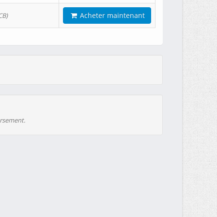
Acheter maintenant
CB)
ursement.