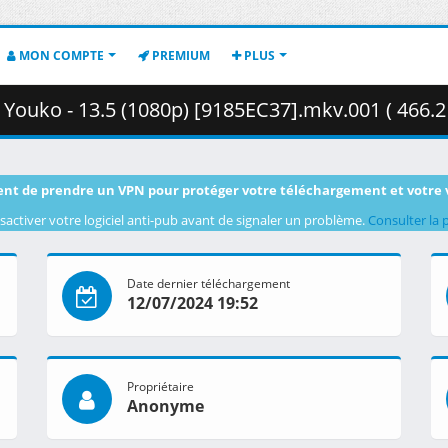
MON COMPTE
PREMIUM
PLUS
Youko - 13.5 (1080p) [9185EC37].mkv.001 ( 466.2
nt de prendre un VPN pour protéger votre téléchargement et votre 
sactiver votre logiciel anti-pub avant de signaler un problème.
Consulter la 
Date dernier téléchargement
12/07/2024 19:52
Propriétaire
Anonyme