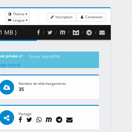
Thème
Inscription
Connexion
Langue
1 MB )
vie privée
Tester NordVPN
page tutoriel
Nombre de téléchargements
35
Partage