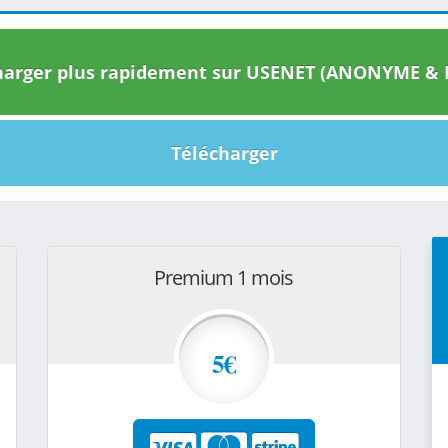
arger plus rapidement sur USENET (ANONYME & I
Télécharger
Premium 1 mois
5€