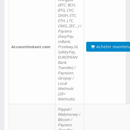
(BTC, BCH,
BTG, CVC,
DASH, ETC,
ETH, LTC,
OMG, ZEC…) /
Paysera
(EasyPay,
mBank,
Acheter mainten
AccountInstant.com
Przelewy24,
SafetyPay,
EUROPEAN
Bank
Transfer) /
Payssion,
Giropay /
Local
Methods
(20+
Methods)
Paypal /
Webmoney /
Bitcoin /
Paysera