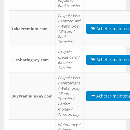
Paysera /
Banktransfer
Paypal / Visa
/ MasterCard
/ Webmoney
Acheter mainten
TakePremium.com
/ Bitcoin /
Bank
Transfer
Paypal /
Credit Card /
Acheter mainten
FileSharingKey.com
Bitcoin /
Altcoins
Paypal / Visa
/ Mastercard
/ Webmoney
/ Bank
Acheter mainten
BuyPremiumKey.com
Transfer /
Perfect
money /
Amazon pay
Webmoney /
Coingate