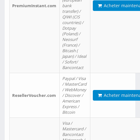
(european
Acheter mainten
PremiumInstant.com
bank
transfer) /
QIWI (CIS
countries) /
Dotpay
(Poland) /
Neosurf
(France) /
Bitcash (
Japan) / Ideal
/ Sofort/
Bancontact
Paypal / Visa
/ MasterCard
/ WebMoney
Acheter mainten
ResellerVoucher.com
/ Discover /
American
Express /
Bitcoin
Visa /
Mastercard /
Bancontact