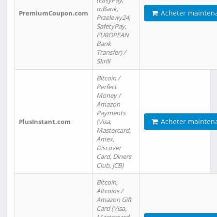
(EasyPay,
mBank,
Acheter mainten
PremiumCoupon.com
Przelewy24,
SafetyPay,
EUROPEAN
Bank
Transfer) /
Skrill
Bitcoin /
Perfect
Money /
Amazon
Payments
Acheter mainten
PlusInstant.com
(Visa,
Mastercard,
Amex,
Discover
Card, Diners
Club, JCB)
Bitcoin,
Altcoins /
Amazon Gift
Card (Visa,