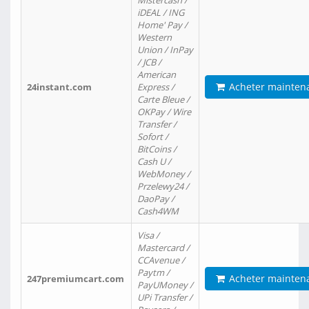
Mistercash /
iDEAL / ING
Home' Pay /
Western
Union / InPay
/ JCB /
American
Acheter mainten
24instant.com
Express /
Carte Bleue /
OKPay / Wire
Transfer /
Sofort /
BitCoins /
Cash U /
WebMoney /
Przelewy24 /
DaoPay /
Cash4WM
Visa /
Mastercard /
CCAvenue /
Paytm /
Acheter mainten
247premiumcart.com
PayUMoney /
UPi Transfer /