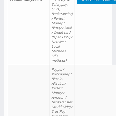
Safetypay,
SEPA,
Banktransfer)
/ Perfect
Money /
Bitpay / Skrill
/ Credit card
(Japan Only) /
Neteller /
Local
Methods
(25+
methods)
Paypal /
Webmoney /
Bitcoin,
Altcoins /
Perfect
Money /
Amazon /
BankTransfer
(world wide) /
TrustPay