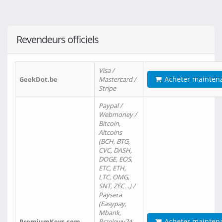
Revendeurs officiels
Visa /
Acheter mainten
GeekDot.be
Mastercard /
Stripe
Paypal /
Webmoney /
Bitcoin,
Altcoins
(BCH, BTG,
CVC, DASH,
DOGE, EOS,
ETC, ETH,
LTC, OMG,
SNT, ZEC…) /
Paysera
(Easypay,
Mbank,
Acheter mainten
PremiumKeys.com
Przelewy24,