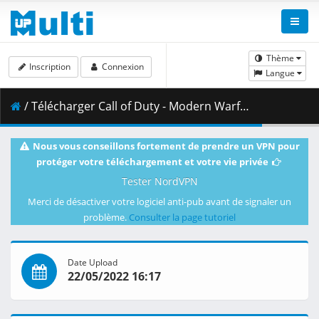
Thème
Inscription
Connexion
Langue
/ Télécharger Call of Duty - Modern Warfare 3 [WillyPro].7z.004 ( 500.00 MB )
Nous vous conseillons fortement de prendre un VPN pour
protéger votre téléchargement et votre vie privée
Tester NordVPN
Merci de désactiver votre logiciel anti-pub avant de signaler un
problème.
Consulter la page tutoriel
Date Upload
22/05/2022 16:17