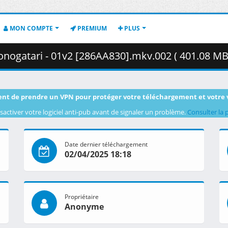
MON COMPTE
PREMIUM
PLUS
ogatari - 01v2 [286AA830].mkv.002 ( 401.08 MB
nt de prendre un VPN pour protéger votre téléchargement et votre 
sactiver votre logiciel anti-pub avant de signaler un problème.
Consulter la 
Date dernier téléchargement
02/04/2025 18:18
Propriétaire
Anonyme