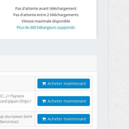
Pas d'attente avant téléchargement
Pas d'attente entre 2 téléchargements
Vitesse maximale disponible
Plus de 300 hébergeurs supportés
Acheter maintenant
EC…) / Paysera
Acheter maintenant
card (Japan Only) /
tPay (european bank
Acheter maintenant
/ Bancontact