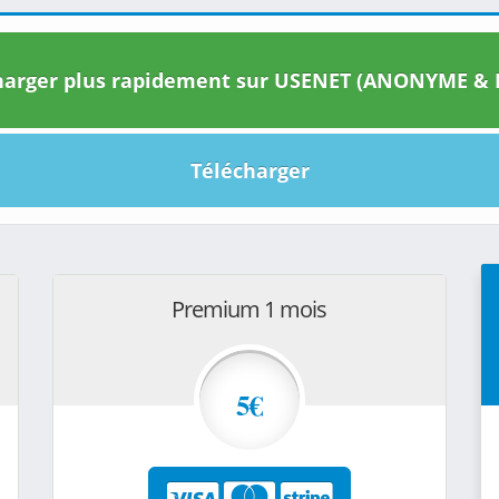
arger plus rapidement sur USENET (ANONYME & I
Télécharger
Premium 1 mois
5€