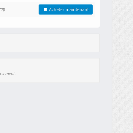
Acheter maintenant
CB)
ursement.