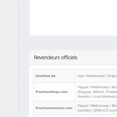
Revendeurs officiels
GeekDot.be
Visa / Mastercard / Stripe
Paypal / Webmoney / Bitc
PremiumKeys.com
(Easypay, Mbank, Przelewy2
Neteller / Local Methods
Paypal / Webmoney / Bitc
PremiumInstant.com
transfer) / QIWI (CIS coun