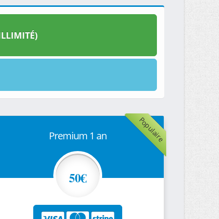
LLIMITÉ)
Populaire
Premium 1 an
50€