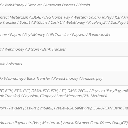
d / WebMoney / Discover / American Express / Bitcoin
ntact Mistercash / iDEAL / ING Home' Pay / Western Union / InPay / JCB / Am
re Transfer / Sofort / BitCoins / Cash U / WebMoney / Przelewy24 / DaoPay 
enue / Paytm / PayUMoney / UPi Transfer / Paysera / Banktransfer
d / Webmoney / Bitcoin / Bank Transfer
oin / Altcoins
rd / Webmoney / Bank Transfer / Perfect money / Amazon pay
, BCH, BTG, CVC, DASH, ETC, ETH, LTC, OMG, ZEC…) / Paysera (EasyPay, mB
 Transfer) / Payssion, Giropay / Local Methods (20+ Methods)
oin / Paysera (EasyPay, mBank, Przelewy24, SafetyPay, EUROPEAN Bank Transf
 Amazon Payments (Visa, Mastercard, Amex, Discover Card, Diners Club, JCB)