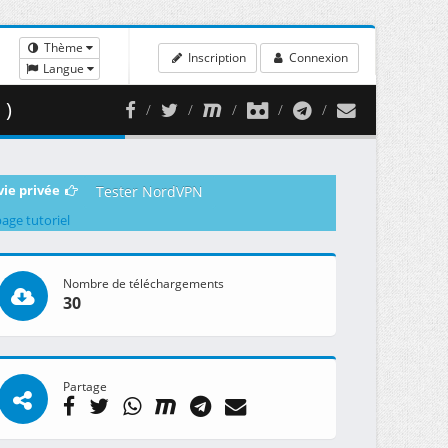
Thème
Inscription
Connexion
Langue
 )
vie privée
Tester NordVPN
page tutoriel
Nombre de téléchargements
30
Partage