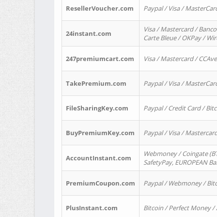
ResellerVoucher.com
Paypal / Visa / MasterCar
Visa / Mastercard / Banco
24instant.com
Carte Bleue / OKPay / Wi
247premiumcart.com
Visa / Mastercard / CCAv
TakePremium.com
Paypal / Visa / MasterCar
FileSharingKey.com
Paypal / Credit Card / Bitc
BuyPremiumKey.com
Paypal / Visa / Masterca
Webmoney / Coingate (BTC
AccountInstant.com
SafetyPay, EUROPEAN Bank
PremiumCoupon.com
Paypal / Webmoney / Bitc
PlusInstant.com
Bitcoin / Perfect Money /