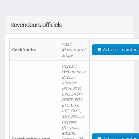
Revendeurs officiels
Visa /
Acheter mainten
GeekDot.be
Mastercard /
Stripe
Paypal /
Webmoney /
Bitcoin,
Altcoins
(BCH, BTG,
CVC, DASH,
DOGE, EOS,
ETC, ETH,
LTC, OMG,
SNT, ZEC…) /
Paysera
(Easypay,
Mbank,
Acheter mainten
PremiumKeys.com
Przelewy24,