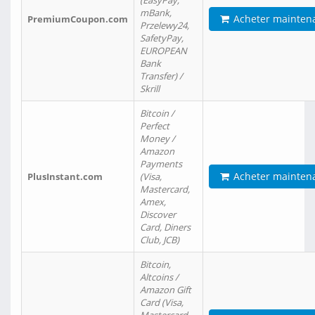
(EasyPay,
mBank,
Acheter mainten
PremiumCoupon.com
Przelewy24,
SafetyPay,
EUROPEAN
Bank
Transfer) /
Skrill
Bitcoin /
Perfect
Money /
Amazon
Payments
Acheter mainten
PlusInstant.com
(Visa,
Mastercard,
Amex,
Discover
Card, Diners
Club, JCB)
Bitcoin,
Altcoins /
Amazon Gift
Card (Visa,