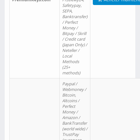
Safetypay,
SEPA,
Banktransfer)
/ Perfect
Money /
Bitpay / Skrill
/ Credit card
(Japan Only) /
Neteller /
Local
Methods
(25+
methods)
Paypal /
Webmoney /
Bitcoin,
Altcoins /
Perfect
Money /
Amazon /
BankTransfer
(world wide) /
TrustPay