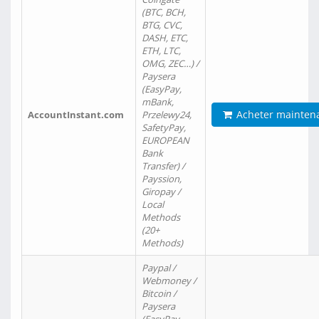
(BTC, BCH,
BTG, CVC,
DASH, ETC,
ETH, LTC,
OMG, ZEC…) /
Paysera
(EasyPay,
mBank,
Acheter mainten
AccountInstant.com
Przelewy24,
SafetyPay,
EUROPEAN
Bank
Transfer) /
Payssion,
Giropay /
Local
Methods
(20+
Methods)
Paypal /
Webmoney /
Bitcoin /
Paysera