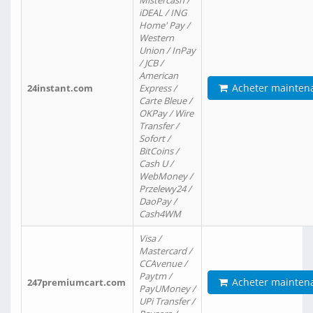
Mistercash /
iDEAL / ING
Home' Pay /
Western
Union / InPay
/ JCB /
American
Acheter mainten
24instant.com
Express /
Carte Bleue /
OKPay / Wire
Transfer /
Sofort /
BitCoins /
Cash U /
WebMoney /
Przelewy24 /
DaoPay /
Cash4WM
Visa /
Mastercard /
CCAvenue /
Paytm /
Acheter mainten
247premiumcart.com
PayUMoney /
UPi Transfer /