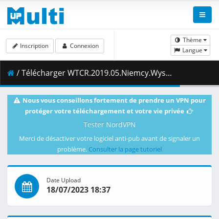
Thème
Inscription
Connexion
Langue
/ Télécharger WTCR.2019.05.Niemcy.Wyscig.2.22.06.2019.1080i.PL.EN.HDTV.maraarab.ts ( 2.88 GB )
Nous vous conseillons fortement de prendre un VPN pour
protéger votre téléchargement et votre vie privée
Tester NordVPN
Merci de désactiver votre logiciel anti-pub avant de signaler un
problème.
Consulter la page tutoriel
Date Upload
18/07/2023 18:37