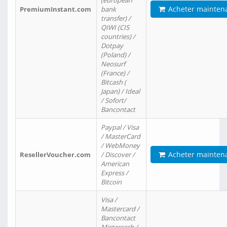
(european
Acheter mainten
PremiumInstant.com
bank
transfer) /
QIWI (CIS
countries) /
Dotpay
(Poland) /
Neosurf
(France) /
Bitcash (
Japan) / Ideal
/ Sofort/
Bancontact
Paypal / Visa
/ MasterCard
/ WebMoney
Acheter mainten
ResellerVoucher.com
/ Discover /
American
Express /
Bitcoin
Visa /
Mastercard /
Bancontact