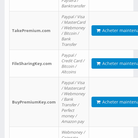
Paysera /
Banktransfer
Paypal / Visa
/ MasterCard
/ Webmoney
Acheter mainten
TakePremium.com
/ Bitcoin /
Bank
Transfer
Paypal /
Credit Card /
Acheter mainten
FileSharingKey.com
Bitcoin /
Altcoins
Paypal / Visa
/ Mastercard
/ Webmoney
/ Bank
Acheter mainten
BuyPremiumKey.com
Transfer /
Perfect
money /
Amazon pay
Webmoney /
Coingate