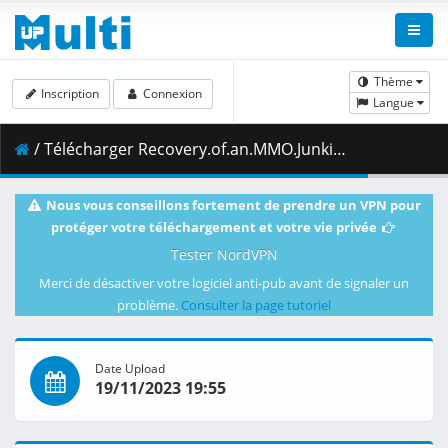
Thème
Inscription
Connexion
Langue
/ Télécharger Recovery.of.an.MMO.Junkie.S01E07.v2.1080p.BluRay.10-Bit.Dual-Audio.FLAC5.1.x265-YURASUKA.mkv.001 ( 402.40 MB )
Nous vous conseillons fortement de prendre un VPN pour
protéger votre téléchargement et votre vie privée
Tester NordVPN
Merci de désactiver votre logiciel anti-pub avant de signaler un
problème.
Consulter la page tutoriel
Date Upload
19/11/2023 19:55