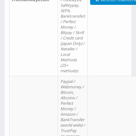
Safetypay,
SEPA,
Banktransfer)
/ Perfect
Money /
Bitpay / Skrill
/ Credit card
(Japan Only) /
Neteller /
Local
Methods
(25+
methods)
Paypal /
Webmoney /
Bitcoin,
Altcoins /
Perfect
Money /
Amazon /
BankTransfer
(world wide) /
TrustPay