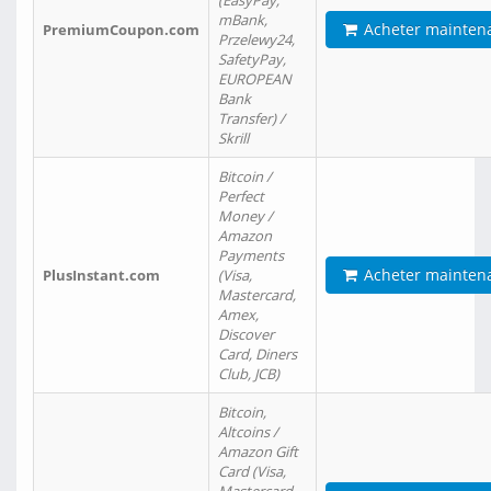
(EasyPay,
mBank,
Acheter mainten
PremiumCoupon.com
Przelewy24,
SafetyPay,
EUROPEAN
Bank
Transfer) /
Skrill
Bitcoin /
Perfect
Money /
Amazon
Payments
Acheter mainten
PlusInstant.com
(Visa,
Mastercard,
Amex,
Discover
Card, Diners
Club, JCB)
Bitcoin,
Altcoins /
Amazon Gift
Card (Visa,