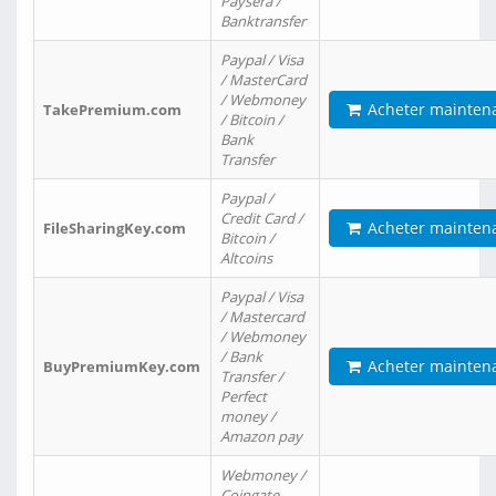
Paysera /
Banktransfer
Paypal / Visa
/ MasterCard
/ Webmoney
Acheter mainten
TakePremium.com
/ Bitcoin /
Bank
Transfer
Paypal /
Credit Card /
Acheter mainten
FileSharingKey.com
Bitcoin /
Altcoins
Paypal / Visa
/ Mastercard
/ Webmoney
/ Bank
Acheter mainten
BuyPremiumKey.com
Transfer /
Perfect
money /
Amazon pay
Webmoney /
Coingate