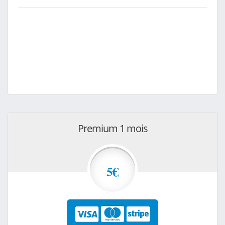
Premium 1 mois
5€