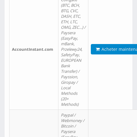
(BTC, BCH,
BTG, CVC,
DASH, ETC,
ETH, LTC,
OMG, ZEC…) /
Paysera
(EasyPay,
mBank,
Acheter mainten
AccountInstant.com
Przelewy24,
SafetyPay,
EUROPEAN
Bank
Transfer) /
Payssion,
Giropay /
Local
Methods
(20+
Methods)
Paypal /
Webmoney /
Bitcoin /
Paysera