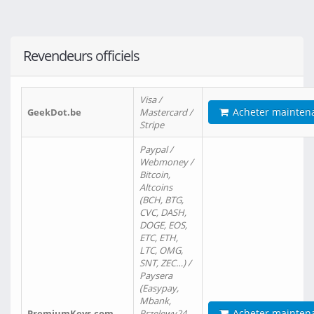
Revendeurs officiels
Visa /
Acheter mainten
GeekDot.be
Mastercard /
Stripe
Paypal /
Webmoney /
Bitcoin,
Altcoins
(BCH, BTG,
CVC, DASH,
DOGE, EOS,
ETC, ETH,
LTC, OMG,
SNT, ZEC…) /
Paysera
(Easypay,
Mbank,
Acheter mainten
PremiumKeys.com
Przelewy24,