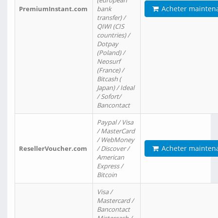
(european
Acheter mainten
PremiumInstant.com
bank
transfer) /
QIWI (CIS
countries) /
Dotpay
(Poland) /
Neosurf
(France) /
Bitcash (
Japan) / Ideal
/ Sofort/
Bancontact
Paypal / Visa
/ MasterCard
/ WebMoney
Acheter mainten
ResellerVoucher.com
/ Discover /
American
Express /
Bitcoin
Visa /
Mastercard /
Bancontact