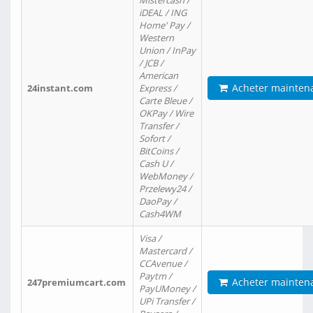
Mistercash /
iDEAL / ING
Home' Pay /
Western
Union / InPay
/ JCB /
American
Acheter mainten
24instant.com
Express /
Carte Bleue /
OKPay / Wire
Transfer /
Sofort /
BitCoins /
Cash U /
WebMoney /
Przelewy24 /
DaoPay /
Cash4WM
Visa /
Mastercard /
CCAvenue /
Paytm /
Acheter mainten
247premiumcart.com
PayUMoney /
UPi Transfer /