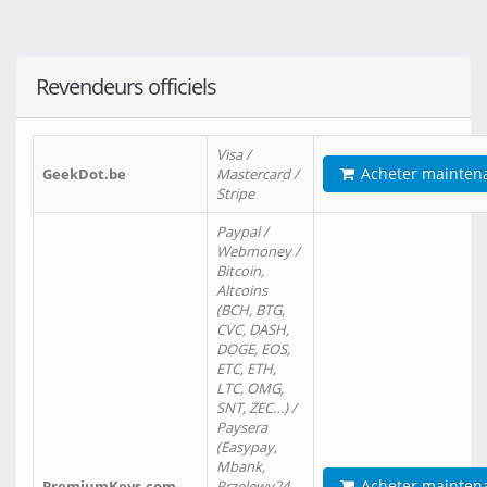
Revendeurs officiels
Visa /
Acheter mainten
GeekDot.be
Mastercard /
Stripe
Paypal /
Webmoney /
Bitcoin,
Altcoins
(BCH, BTG,
CVC, DASH,
DOGE, EOS,
ETC, ETH,
LTC, OMG,
SNT, ZEC…) /
Paysera
(Easypay,
Mbank,
Acheter mainten
PremiumKeys.com
Przelewy24,