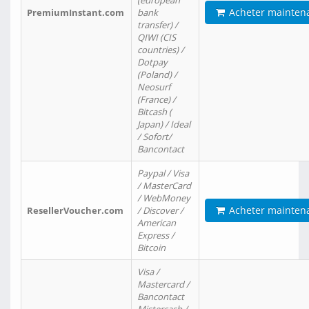
(european
Acheter mainten
PremiumInstant.com
bank
transfer) /
QIWI (CIS
countries) /
Dotpay
(Poland) /
Neosurf
(France) /
Bitcash (
Japan) / Ideal
/ Sofort/
Bancontact
Paypal / Visa
/ MasterCard
/ WebMoney
Acheter mainten
ResellerVoucher.com
/ Discover /
American
Express /
Bitcoin
Visa /
Mastercard /
Bancontact