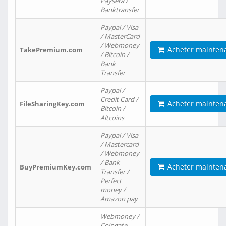
Paysera /
Banktransfer
Paypal / Visa
/ MasterCard
/ Webmoney
Acheter mainten
TakePremium.com
/ Bitcoin /
Bank
Transfer
Paypal /
Credit Card /
Acheter mainten
FileSharingKey.com
Bitcoin /
Altcoins
Paypal / Visa
/ Mastercard
/ Webmoney
/ Bank
Acheter mainten
BuyPremiumKey.com
Transfer /
Perfect
money /
Amazon pay
Webmoney /
Coingate