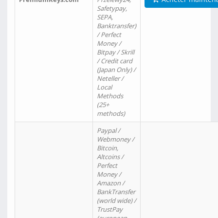
Safetypay,
SEPA,
Banktransfer)
/ Perfect
Money /
Bitpay / Skrill
/ Credit card
(Japan Only) /
Neteller /
Local
Methods
(25+
methods)
Paypal /
Webmoney /
Bitcoin,
Altcoins /
Perfect
Money /
Amazon /
BankTransfer
(world wide) /
TrustPay