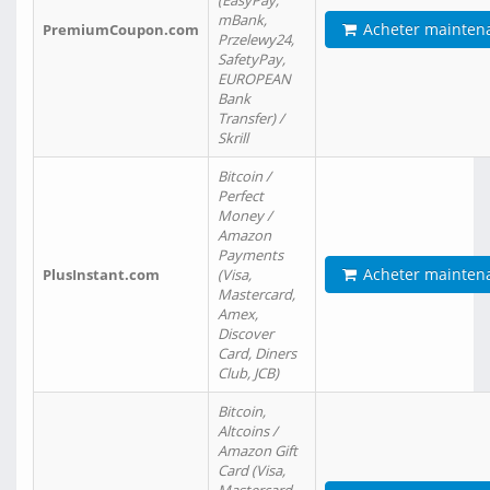
(EasyPay,
mBank,
Acheter mainten
PremiumCoupon.com
Przelewy24,
SafetyPay,
EUROPEAN
Bank
Transfer) /
Skrill
Bitcoin /
Perfect
Money /
Amazon
Payments
Acheter mainten
PlusInstant.com
(Visa,
Mastercard,
Amex,
Discover
Card, Diners
Club, JCB)
Bitcoin,
Altcoins /
Amazon Gift
Card (Visa,