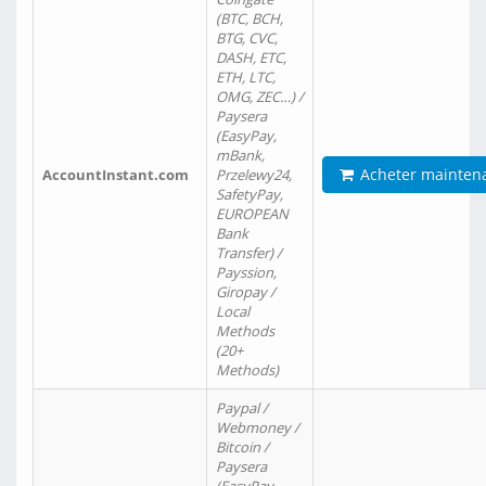
(BTC, BCH,
BTG, CVC,
DASH, ETC,
ETH, LTC,
OMG, ZEC…) /
Paysera
(EasyPay,
mBank,
Acheter mainten
AccountInstant.com
Przelewy24,
SafetyPay,
EUROPEAN
Bank
Transfer) /
Payssion,
Giropay /
Local
Methods
(20+
Methods)
Paypal /
Webmoney /
Bitcoin /
Paysera