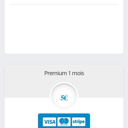
Premium 1 mois
5€