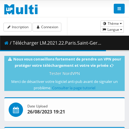
Thème
Inscription
Connexion
Langue
/ Télécharger LM.2021.22.Paris.Saint-Germain.vs.Manchester.City.28.09.2021.1080i.PL.HDTV.maraarab.ts ( 14.41 GB )
Nous vous conseillons fortement de prendre un VPN pour
protéger votre téléchargement et votre vie privée
Tester NordVPN
Merci de désactiver votre logiciel anti-pub avant de signaler un
problème.
Consulter la page tutoriel
Date Upload
26/08/2023 19:21