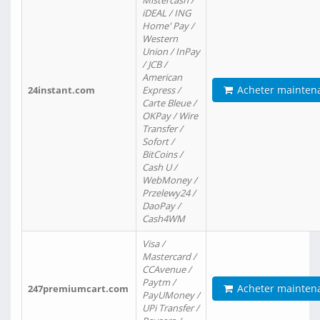
Mistercash /
iDEAL / ING
Home' Pay /
Western
Union / InPay
/ JCB /
American
Acheter mainten
24instant.com
Express /
Carte Bleue /
OKPay / Wire
Transfer /
Sofort /
BitCoins /
Cash U /
WebMoney /
Przelewy24 /
DaoPay /
Cash4WM
Visa /
Mastercard /
CCAvenue /
Paytm /
Acheter mainten
247premiumcart.com
PayUMoney /
UPi Transfer /