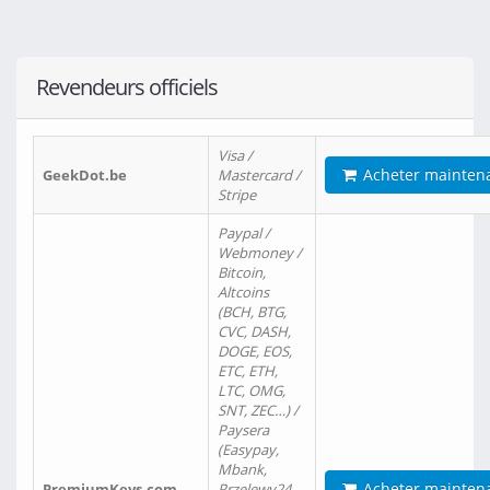
Revendeurs officiels
Visa /
Acheter mainten
GeekDot.be
Mastercard /
Stripe
Paypal /
Webmoney /
Bitcoin,
Altcoins
(BCH, BTG,
CVC, DASH,
DOGE, EOS,
ETC, ETH,
LTC, OMG,
SNT, ZEC…) /
Paysera
(Easypay,
Mbank,
Acheter mainten
PremiumKeys.com
Przelewy24,