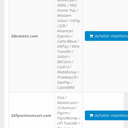
Mistercash /
iDEAL / ING
Home' Pay /
Western
Union / InPay
/ JCB /
American
Acheter mainten
24instant.com
Express /
Carte Bleue /
OKPay / Wire
Transfer /
Sofort /
BitCoins /
Cash U /
WebMoney /
Przelewy24 /
DaoPay /
Cash4WM
Visa /
Mastercard /
CCAvenue /
Paytm /
Acheter mainten
247premiumcart.com
PayUMoney /
UPi Transfer /