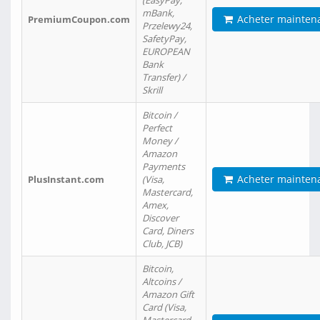
(EasyPay,
mBank,
Acheter mainten
PremiumCoupon.com
Przelewy24,
SafetyPay,
EUROPEAN
Bank
Transfer) /
Skrill
Bitcoin /
Perfect
Money /
Amazon
Payments
Acheter mainten
PlusInstant.com
(Visa,
Mastercard,
Amex,
Discover
Card, Diners
Club, JCB)
Bitcoin,
Altcoins /
Amazon Gift
Card (Visa,