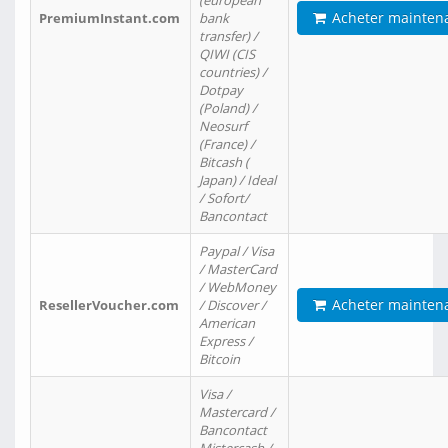
(european
Acheter mainten
PremiumInstant.com
bank
transfer) /
QIWI (CIS
countries) /
Dotpay
(Poland) /
Neosurf
(France) /
Bitcash (
Japan) / Ideal
/ Sofort/
Bancontact
Paypal / Visa
/ MasterCard
/ WebMoney
Acheter mainten
ResellerVoucher.com
/ Discover /
American
Express /
Bitcoin
Visa /
Mastercard /
Bancontact