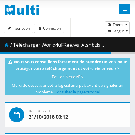
Thème
Inscription
Connexion
Langue
/ Télécharger World4uFRee.ws_AtshbzIsq72Pun.mkv.004 ( 203.27 MB )
Nous vous conseillons fortement de prendre un VPN pour
protéger votre téléchargement et votre vie privée
Tester NordVPN
Merci de désactiver votre logiciel anti-pub avant de signaler un
problème.
Consulter la page tutoriel
Date Upload
21/10/2016 00:12