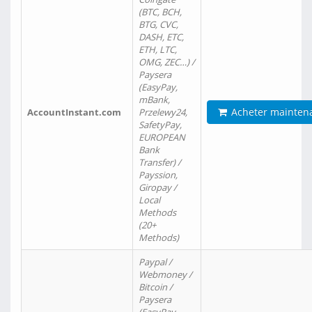
(BTC, BCH,
BTG, CVC,
DASH, ETC,
ETH, LTC,
OMG, ZEC…) /
Paysera
(EasyPay,
mBank,
Acheter mainten
AccountInstant.com
Przelewy24,
SafetyPay,
EUROPEAN
Bank
Transfer) /
Payssion,
Giropay /
Local
Methods
(20+
Methods)
Paypal /
Webmoney /
Bitcoin /
Paysera