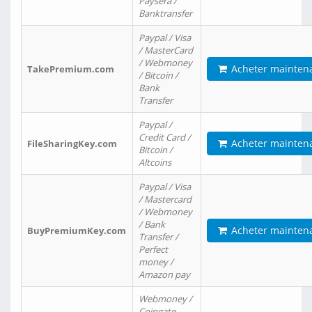
Paysera /
Banktransfer
Paypal / Visa
/ MasterCard
/ Webmoney
Acheter mainten
TakePremium.com
/ Bitcoin /
Bank
Transfer
Paypal /
Credit Card /
Acheter mainten
FileSharingKey.com
Bitcoin /
Altcoins
Paypal / Visa
/ Mastercard
/ Webmoney
/ Bank
Acheter mainten
BuyPremiumKey.com
Transfer /
Perfect
money /
Amazon pay
Webmoney /
Coingate