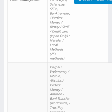
Safetypay,
SEPA,
Banktransfer)
/ Perfect
Money /
Bitpay / Skrill
/ Credit card
(Japan Only) /
Neteller /
Local
Methods
(25+
methods)
Paypal /
Webmoney /
Bitcoin,
Altcoins /
Perfect
Money /
Amazon /
BankTransfer
(world wide) /
TrustPay