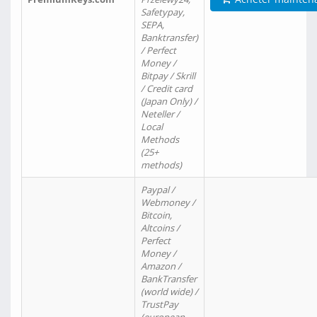
Safetypay,
SEPA,
Banktransfer)
/ Perfect
Money /
Bitpay / Skrill
/ Credit card
(Japan Only) /
Neteller /
Local
Methods
(25+
methods)
Paypal /
Webmoney /
Bitcoin,
Altcoins /
Perfect
Money /
Amazon /
BankTransfer
(world wide) /
TrustPay