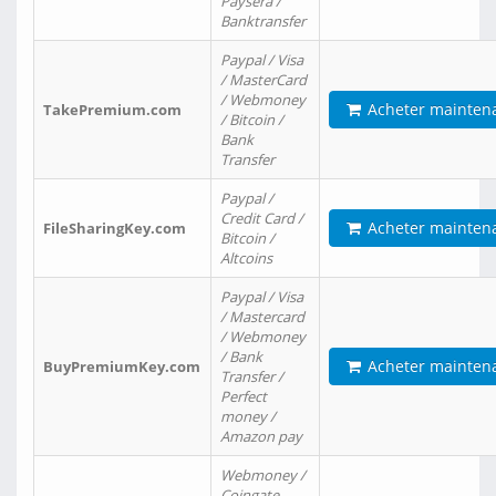
Paysera /
Banktransfer
Paypal / Visa
/ MasterCard
/ Webmoney
Acheter mainten
TakePremium.com
/ Bitcoin /
Bank
Transfer
Paypal /
Credit Card /
Acheter mainten
FileSharingKey.com
Bitcoin /
Altcoins
Paypal / Visa
/ Mastercard
/ Webmoney
/ Bank
Acheter mainten
BuyPremiumKey.com
Transfer /
Perfect
money /
Amazon pay
Webmoney /
Coingate