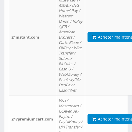
Mistercash /
iDEAL / ING
Home' Pay /
Western
Union / InPay
/ JCB /
American
Acheter mainten
24instant.com
Express /
Carte Bleue /
OKPay / Wire
Transfer /
Sofort /
BitCoins /
Cash U /
WebMoney /
Przelewy24 /
DaoPay /
Cash4WM
Visa /
Mastercard /
CCAvenue /
Paytm /
Acheter mainten
247premiumcart.com
PayUMoney /
UPi Transfer /