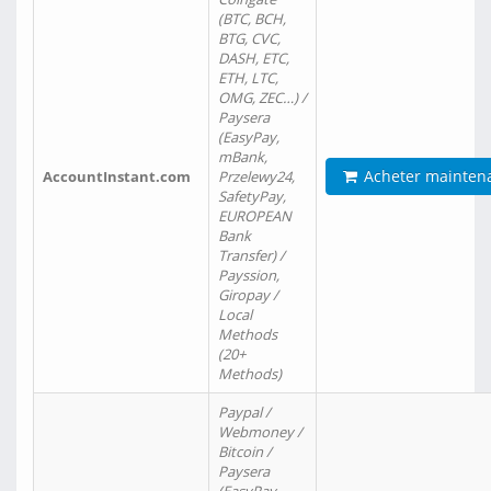
(BTC, BCH,
BTG, CVC,
DASH, ETC,
ETH, LTC,
OMG, ZEC…) /
Paysera
(EasyPay,
mBank,
Acheter mainten
AccountInstant.com
Przelewy24,
SafetyPay,
EUROPEAN
Bank
Transfer) /
Payssion,
Giropay /
Local
Methods
(20+
Methods)
Paypal /
Webmoney /
Bitcoin /
Paysera