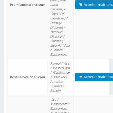
(european
Acheter mainten
PremiumInstant.com
bank
transfer) /
QIWI (CIS
countries) /
Dotpay
(Poland) /
Neosurf
(France) /
Bitcash (
Japan) / Ideal
/ Sofort/
Bancontact
Paypal / Visa
/ MasterCard
/ WebMoney
Acheter mainten
ResellerVoucher.com
/ Discover /
American
Express /
Bitcoin
Visa /
Mastercard /
Bancontact