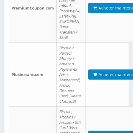
(EasyPay,
mBank,
Acheter mainten
PremiumCoupon.com
Przelewy24,
SafetyPay,
EUROPEAN
Bank
Transfer) /
Skrill
Bitcoin /
Perfect
Money /
Amazon
Payments
Acheter mainten
PlusInstant.com
(Visa,
Mastercard,
Amex,
Discover
Card, Diners
Club, JCB)
Bitcoin,
Altcoins /
Amazon Gift
Card (Visa,