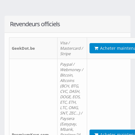
Revendeurs officiels
Visa /
Acheter mainten
GeekDot.be
Mastercard /
Stripe
Paypal /
Webmoney /
Bitcoin,
Altcoins
(BCH, BTG,
CVC, DASH,
DOGE, EOS,
ETC, ETH,
LTC, OMG,
SNT, ZEC…) /
Paysera
(Easypay,
Mbank,
Acheter mainten
PremiumKeys.com
Przelewy24,