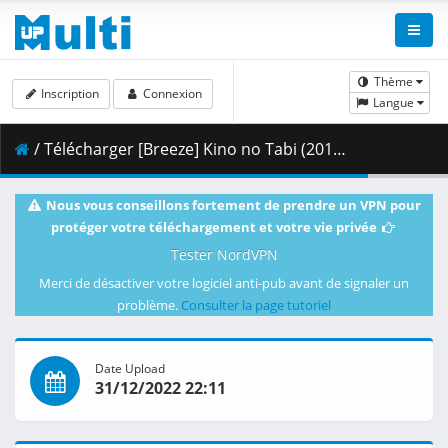
Thème
Inscription
Connexion
Langue
/ Télécharger [Breeze] Kino no Tabi (2017) 07 [1080p BluRay][AV1].mkv.001 ( 281.52 MB )
Nous vous conseillons fortement de prendre un VPN pour
protéger votre téléchargement et votre vie privée
Tester NordVPN
Merci de désactiver votre logiciel anti-pub avant de signaler un
problème.
Consulter la page tutoriel
Date Upload
31/12/2022 22:11