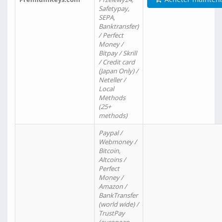
Safetypay,
SEPA,
Banktransfer)
/ Perfect
Money /
Bitpay / Skrill
/ Credit card
(Japan Only) /
Neteller /
Local
Methods
(25+
methods)
Paypal /
Webmoney /
Bitcoin,
Altcoins /
Perfect
Money /
Amazon /
BankTransfer
(world wide) /
TrustPay