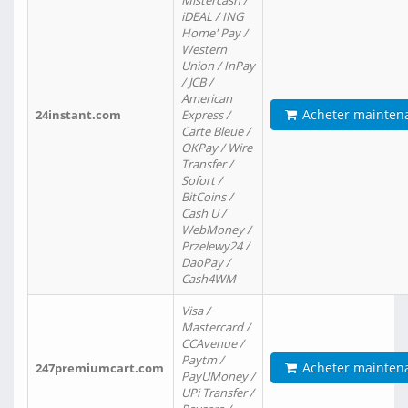
Mistercash /
iDEAL / ING
Home' Pay /
Western
Union / InPay
/ JCB /
American
Acheter mainten
24instant.com
Express /
Carte Bleue /
OKPay / Wire
Transfer /
Sofort /
BitCoins /
Cash U /
WebMoney /
Przelewy24 /
DaoPay /
Cash4WM
Visa /
Mastercard /
CCAvenue /
Paytm /
Acheter mainten
247premiumcart.com
PayUMoney /
UPi Transfer /