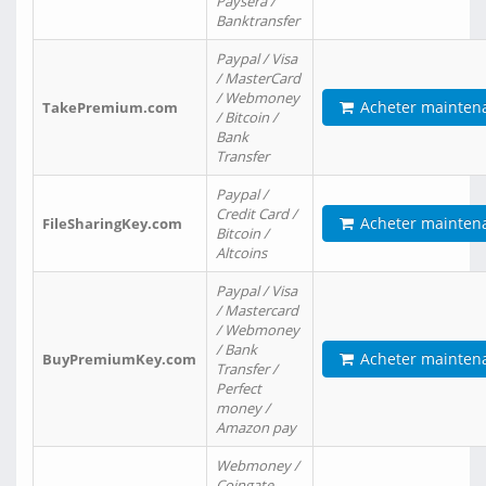
Paysera /
Banktransfer
Paypal / Visa
/ MasterCard
/ Webmoney
Acheter mainten
TakePremium.com
/ Bitcoin /
Bank
Transfer
Paypal /
Credit Card /
Acheter mainten
FileSharingKey.com
Bitcoin /
Altcoins
Paypal / Visa
/ Mastercard
/ Webmoney
/ Bank
Acheter mainten
BuyPremiumKey.com
Transfer /
Perfect
money /
Amazon pay
Webmoney /
Coingate