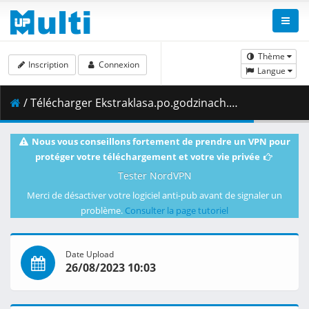
Thème
Inscription
Connexion
Langue
/ Télécharger Ekstraklasa.po.godzinach.16.kolejka.29.11.2021.1080i.PL.HDTV.maraarab.ts ( 1.98 GB )
Nous vous conseillons fortement de prendre un VPN pour
protéger votre téléchargement et votre vie privée
Tester NordVPN
Merci de désactiver votre logiciel anti-pub avant de signaler un
problème.
Consulter la page tutoriel
Date Upload
26/08/2023 10:03