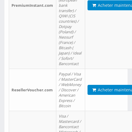
(european
Acheter mainten
PremiumInstant.com
bank
transfer) /
QIWI (CIS
countries) /
Dotpay
(Poland) /
Neosurf
(France) /
Bitcash (
Japan) / Ideal
/ Sofort/
Bancontact
Paypal / Visa
/ MasterCard
/ WebMoney
Acheter mainten
ResellerVoucher.com
/ Discover /
American
Express /
Bitcoin
Visa /
Mastercard /
Bancontact