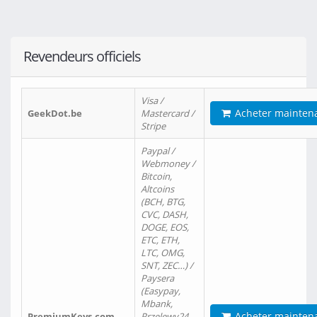
Revendeurs officiels
Visa /
Acheter mainten
GeekDot.be
Mastercard /
Stripe
Paypal /
Webmoney /
Bitcoin,
Altcoins
(BCH, BTG,
CVC, DASH,
DOGE, EOS,
ETC, ETH,
LTC, OMG,
SNT, ZEC…) /
Paysera
(Easypay,
Mbank,
Acheter mainten
PremiumKeys.com
Przelewy24,