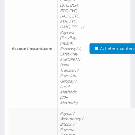
(BTC, BCH,
BTG, CVC,
DASH, ETC,
ETH, LTC,
OMG, ZEC…) /
Paysera
(EasyPay,
mBank,
Acheter mainten
AccountInstant.com
Przelewy24,
SafetyPay,
EUROPEAN
Bank
Transfer) /
Payssion,
Giropay /
Local
Methods
(20+
Methods)
Paypal /
Webmoney /
Bitcoin /
Paysera