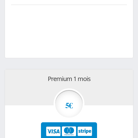
Premium 1 mois
5€