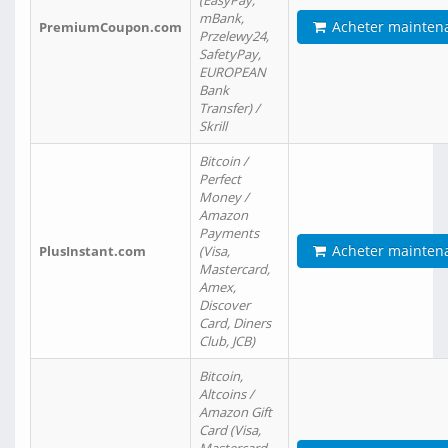
(EasyPay,
mBank,
Acheter mainten
PremiumCoupon.com
Przelewy24,
SafetyPay,
EUROPEAN
Bank
Transfer) /
Skrill
Bitcoin /
Perfect
Money /
Amazon
Payments
Acheter mainten
PlusInstant.com
(Visa,
Mastercard,
Amex,
Discover
Card, Diners
Club, JCB)
Bitcoin,
Altcoins /
Amazon Gift
Card (Visa,